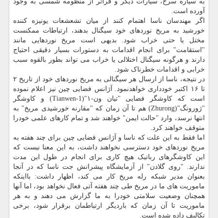
به سیاره سرخ، سیارات دیگر و فراتر از منظومه شمسی به وجود
آورده است.
اگر مهندسان ناسا اهتمام کنند از میان تشعشعات یونیزه کننده
خورشید به مریخ نوردهای خود سیگنال بدهند، ارتباطات ممکنست
مختل یا حتی خراب شود. بدیهی است مریخ نوردهایی مانند
"استقامت" برای انجام اقدامات به دستورات بسیار دقیقی احتیاج
دارند و هرگونه سیگنال اختلالی یا خراب می تواند بطور بالقوه سبب
خرابی و اقدامات خطرناک شود.
در نتیجه، ناسا از ارسال هر سیگنالی به مریخ نوردهای خود از تاریخ ۲
تا ۱۶ اکتبر خودداری خواهدنمود. آژانس فضایی چین نیز اعلام نموده
است که کاوشگر فضایی "تیان ون-۱"(Tianwen-1) و کاوشگر
"ژورونگ"(Zhurong) هم تا آن زمان که "مقارنه خورشیدی مریخ" به
انتها نرسد، وارد "حالت ایمن" خواهند شد و تمام کارهای علمی خودرا
متوقف خواهند کرد.
اما فقط به این علت که ناسا و آژانس فضایی چین برای چند هفته به
مریخ نوردهای خود دسترسی نخواهند داشت، به این معنا نیست که
این کاوشگرهای رباتیک هیچ کاری برای انجام در طول این مدت
ندارند. "روی گلادن" از آزمایشگاه پیشرانش جت ناسا که در آنجا
بعنوان مدیر شبکه رله مریخ کار می کند، اظهار داشت: بااینکه
ماموریت های ما در مریخ طی چند هفته آتی فعال نخواهد بود، اما آنها
همچنان وضعیت سلامتی خودرا به ما گزارش می دهند و به هر
ماموریت تا آن زمان که باردیگر ارتباطمان برقرار شود، برخی
تکالیف داده شده است.