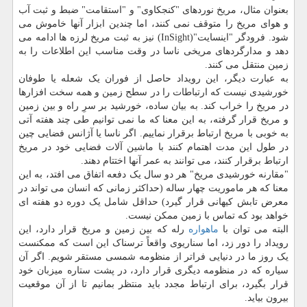
بعنوان مثال، مریخ نوردهای "کنجکاوی" و "استقامت" ضبط و ثبت آب
و هوای مریخ را متوقف نمی کنند، اما چندین ابزار آنها خاموش می
شود. فرودگر "اینسایت"(InSight) نیز به ثبت مریخ لرزه ها ادامه می
دهد و مدارگردهای مریخی ناسا در وقت مناسب این اطلاعات را به
زمین منتقل می کنند.
به عبارت دیگر، این رویداد حاصل از فوران یک شعله یا طوفان
خورشیدی نیست که ارتباطات را در سطح زمین و همه سخت افزارها
در مریخ را خراب کند. به بیان ساده، خورشید بر سرِ راه و بین زمین
و مریخ قرار گرفته، به این معنا که ما نمی توانیم طی چند هفته آتی
به خوبی با مریخ ارتباط برقرار نماییم. اگر ناسا یا آژانس فضایی چین
در طول این مدت اهتمام کنند با ماشین آلات فضایی خود در مریخ
ارتباط برقرار کنند، می توانند به عمر آنها اختتام دهند.
"مقارنه خورشیدی مریخ" هر دو سال یک دفعه اتفاق می افتد، به این
معنا که هر ماموریت چهار ساله (حداکثر زمانی که انسان می تواند در
معرض تابش کیهانی قرار گیرد) حداقل شامل یک دوره دو هفته ای
خواهد بود که تماس با زمین ممکن نیست.
البته می توان با
ماهواره
رله که بین زمین و مریخ قرار دارد، این
رویداد را دور زد، اما سناریوی واقعاً ترسناک این است که ممکنست
یک روز ما در دنیایی فراتر از منظومه شمسی مستقر شویم. اگر آن
سیاره که در منظومه دیگری قرار دارد، در پشت ستاره میزبان خود
قرار بگیرد، برای ارتباط مجدد باید منتظر بمانیم تا از آن موقعیت
بیرون بیاید.