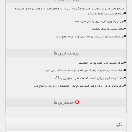
می خواهید وزیر ارتباطات را استیضاح کنید؟ این کار را انجام دهید اما دولت در مقابل استفاده
مردم از اینترنت کوتاه نمی آید
اپراتورها پول خرید پرو را پس نمی دهند
کدام حساب ها حذف شدند؟
برای نخستین بار اینترنت در چه سالی و برای چه قطع شد؟
پربحث ترین ها
متا از نخست وزیر هند پوزش خواست
دقیقا به اندازه مصرف ترافیک بین الملل از حجم بسته کسر می شود
ساخت پلت فرم ایرانی تست اقدامات مخرب سایبری به AI
مرگ دورکاری در ایران وقتی اینترنت ناپایدار متخصصان را وادار به کوچ کرد
جدیدترین ها
تگها