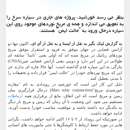
بنظر می رسد خورشید، پروژه های جاری در سیاره سرخ را
به تعویق می اندازد و همه ی مریخ نوردهای موجود روی این
سیاره درحال ورود به ˮحالت ایمنˮ هستند.
به گزارش لینک بگیر به نقل از ایسنا و به نقل از آی ای،
اکنون تنها دو
آژانس فضایی در جهان موفق به فرود و استقرار موفق مریخ
نوردهای رباتیک در مریخ شده اند که اولی یعنی "ناسا" سابقه ای
طولانی در این امر دارد و دومی یعنی آژانس فضایی چین(CNSA)
بتازگی به این سیاره قدم گذاشته است. آنها حالا چاره ای ندارند جز
این که مریخ نوردهای خودرا در "حالت ایمن" قرار داده و تحقیقات را
تا مدتی تعطیل کنند.
دلیل این کار این است که خورشید در رویدادی به نام "مقارنه
خورشیدی مریخ"(Mars solar conjunction) درحال قرارگیری میان
زمین و مریخ است که این اتفاق، مانع از برقراری همه
ارتباطات
مستقیم می شود. این وضعیت تا آن زمان که زمین و مریخ بار دیگر
به یکدیگر دید داشته باشند و موقعیت مناسب خودرا بدست آورند،
ادامه خواهد داشت.
در صورتیکه این رویداد از ۲ تا ۱۶ اکتبر ادامه خواهد داشت، نگرانی
هایی در مورد حفظ ارتباط با کاوشگرها یا حتی ماموریت های انسانی