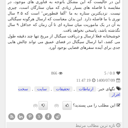
این در حالیست که این مشکل باتوجه به فناوری های موجود، در
مقایسه با فاصله های بسیار زیادی که میان ستارگان است، چیزی
نیست. نزدیکترین ستاره به ما "آلفا قنطورس" است که ۴.۵ سال
نوری با ما فاصله دارد. این بدان معناست که ارسال هرگونه سیگنالی
به آن در یک ماموریت میان ستاره ای تا آن زمان که حداقل ۹ سال
نگذشته باشد، پاسخی نخواهد یافت.
خوشبختانه فعلا ارسال و دریافت سیگنال از مریخ تنها چند دقیقه طول
می کشد، اما ارسال سیگنال در فضای عمیق می تواند چالش هایی
جدی برای آینده سفرهای فضایی بوجود آورد.
866
/ 5
0.0
1400/07/09
11:47:19
تگهای خبر:
ارتباطات
,
تحقیقات
,
سایت
,
سخت
افزار
این مطلب را می پسندید؟
(0)
(0)
X
تازه ترین مطالب مرتبط