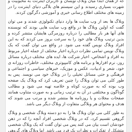
که از همان ابتدا میان وبلاگ نویسان و کاربران اینترنت به محبوبیت و
شهرت بسیاری رسیدند و این سیستم های بلاگی دنیای اینترنت را در
زمینه های مختلف اطلاع رسانی خبری و آموزشی دگرگون کردند.
وبلاگ ها بعد از وب سایت ها وارد دنیای تکنولوژی شدند و می توان
گفت که اولین وبلاگ ها در واقع وب سایت هایی بودند که نویسنده
های آنها هر بار مطالبی را درباره روزمرگی هایشان منتشر کرده و
بدین ترتیب وبلاگ های خود را به سرعت بروز می کردند که به این
افراد وبلاگ نویس گفته می شود. در واقع می توان گفت که یک
وبلاگ نویس تمامی نظرات درباره اخبار مختلف از جمله اخبار مربوط
به افراد و اشخاص، اخبار شرکت ها، ایده های مختلف درباره مسائل
روز، نرم افزارها و برنامه های کامپیوتری مختلف، خاطرات روزانه ی
خود، شعر و ادبیات، عکس و موزیک، خبرهای سیاسی و اجتماعی و
فرهنگی و حتی مسائل تخیلی را در وبلاگ خود می نویسد. پس به
طور کلی می توان وبلاگ را چنین تعریف کرد که وبلاگ یک صفحه
وب بوده که به صورت کوتاه و خلاصه تهیه می شود و مطالب
گوناگون و مختلفی در آن به ترتیب زمانی و به صورت متناوب همانند
صفحات مجلات و یا روزنامه ها منتشر شده و مرتب می شوند که
هدف و محتوای هر وبلاگی متفاوت از وبلاگ دیگر می باشد.
به طور کلی می توان وبلاگ ها را به دو دسته وبلاگ شخصی و وبلاگ
گروهی تقسیم کرد، که در وبلاگ شخصی افراد آنچه را که در ذهن
خودشان است بیان می کنند پس می توان گفت که یک وبلاگ شخصی
متشکل از تفکرات و نظرات یک فرد می باشد. اما وبلاگ های گروهی