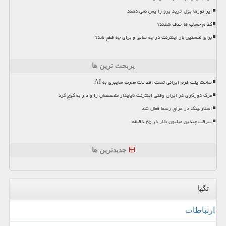
اپراتورها پول خرید پرو را پس نمی دهند
کدام حساب ها حذف شدند؟
برای نخستین بار اینترنت در چه سالی و برای چه قطع شد؟
پربحث ترین ها
ساخت پلت فرم ایرانی تست اقدامات مخرب سایبری به AI
مرگ دورکاری در ایران وقتی اینترنت ناپایدار متخصصان را وادار به کوچ کرد
استارلینک در عراق رسما فعال شد
سرقت چندین میلیون دلار در ۲۵ دقیقه
جدیدترین ها
تگها
ارتباطات