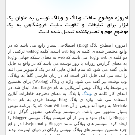
امروزه موضوع ساخت وبلاگ و وبلاگ نویسی به عنوان یک
ابزار برای تبلیغات و تقویت سایت فروشگاهی به یک
موضوع مهم و تعیین‌کننده تبدیل شده است.
امروزه اصطلاح بلاگ (
Blog
) اصطلاحی بسیار رایج می باشد که در
واقع مختصر شده‌ ی کلمه ی
web log
است. کلمه
weblog
ترکیبی از
دو کلمه ی
web
و
log
می باشد که
web
به معنای شبکه جهانی و
log
به معنای گزارش روزانه یا روز نوشت می باشد که در واقع به فایل
هایی گفته می شود که تمام اتفاق هایی که در یک کامپیوتر می افتد
را ثبت می کند، قابل ذکر است که در زبان فارسی گاهاً به وبلاگ،
وب نوشت نیز گفته می شود. واژه ی وبلاگ (
Weblog
) برای نخستین
بار توسط یک وبلاگ نویس آمریکایی به نام
Jorn Barger
ابداع شد. در
ابتدای کار کلمه ی
وبلاگ
یا بلاگ به معنای دفترچه خاطرات آنلاین
استفاده می شد. واژه ی بلاگ
Blog
توسط فردی به نام
Peter
Merholz
به وجود آمد و پس از آن
Evan Williams
که یک برنامه نویس
بسیار مشهور می باشد، درسیستم وبلاگدهی مشهور گوگل واژه
Blogger
را ابداع نمود و پس از آن سیستم وبلاگ نویسی
Blogger
را
ایجاد کرد. سیستم های وبلاگی مانند
Blogger
و
Livejournal
در واقع
جزء نخستین سیستم های وبلاگ نویسی رایگان در دنیای اینترنت بودند