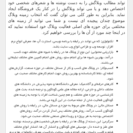
تواند مطالب وبلاگش را به دست نوشته ها و شعرهای شخصی خود
اختصاص دهد و یا می تواند وبلاگش را در کنار یک فروشگاه ایجاد
نماید. بنابراین به طور کلی می توان گفت که انتخاب زمینه وبلاگ
موضوع چندان پیچیده ای نیست و شما می توانید از زمینه های
مختلفی برای حوزه های اصلی فعالیت وبلاگ خود استفاده نمایید که
در اینجا چند مورد از آن ها را بررسی خواهیم کرد.
تکنولوژی:
که می تواند در رابطه با برنامه نویسی، استارت آپ ها، معرفی انواع نرم
افزار، توسعه وب و طراحی انواع وب سایت باشد.
بازاریابی محتوایی:
این نوع از وبلاگ ها در رابطه با شیوه های مختلف جهت کسب
درآمد، بهترین شیوه ها برای انجام سئو، روش های انجام کمپین های مختلف تبلیغاتی
می باشند.
کسب‌وکار:
در وبلاگ های کسب و کار از مسائل مختلف در حوزه صنعت، گزارش‌های
لحظه ای، نقاط کارشناسانه و بهترین روش جهت انجام کارهای مختلف صحبت می
شود.
کارهای حرفه‌ای و آکادمیک:
معرفی دانشگاه‌ها و نحوه پذیرش در دانشگاه های
مختلف داخلی و خارجی، ارائه مقاله های علمی گوناگون و ترجمه شده، بحث های
کارشناسی در حوزه های مختلف، و هم چنین شناخت افراد با توجه به زمینه های
گوناگون فعالیت شان از جمله مباحث در این گروه می باشد.
مسائل مالی:
در وبلاگ های مربوط به حوزه ی مسائل مالی، در رابطه با روش های
گوناگون کسب درآمد، روش‌های مختلف پس انداز کردن درآمد، روش‌های
اختصاص بودجه به هر پروژه و رویدادهای صنعتی مختلف صحبت می شود.
سرگرمی:
این دسته از وبلاگ ها در رابطه با معرفی شخصیت‌های برجسته، نوشته
های طنز و خنده دار، موسیقی های گوناگون و انتشار آن ها، انتشار انواع مختلف
فیلم و کلیپ، داستان ‌های کوتاه و بلند، ساخت پادکست، معرفی تکنولوژی ها و نرم