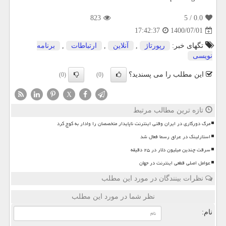
823
/ 5
0.0
1400/07/01
17:42:37
تگهای خبر:
رپورتاژ
,
آنلاین
,
ارتباطات
,
برنامه
نویسی
این مطلب را می پسندید؟
(0)
(0)
X
تازه ترین مطالب مرتبط
مرگ دورکاری در ایران وقتی اینترنت ناپایدار متخصصان را وادار به کوچ کرد
استارلینک در عراق رسما فعال شد
سرقت چندین میلیون دلار در ۲۵ دقیقه
عوامل اصلی قطعی اینترنت در جهان
نظرات بینندگان در مورد این مطلب
نظر شما در مورد این مطلب
نام: