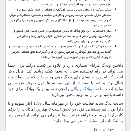
افزارهای جدید، ارائه نرم افزارهای موبایل و ... می باشد.
سبک زندگی:
که شامل مسائل بسیار گوناگون و مختلف از جمله دکوراسیون و
چیدمان منزل، باغبانی، برنامه ریزی برای کارهای مختلف و شخصی، مسافرت و خوش
گذرانی ها، بهبود وضعیت منزل از لحاظ کارایی و دکوراسیون و نحوه انجام کارهای
شخصی می شود.
سفر و مسافرت:
این نوع وبلاگ ها شامل موضوعاتی از قبیل جاذبه های طبیعی و
گردشگری، بهترین مکان‌ها و مقاصد گردشگری، انواع رستوران‌ها و مکان‌های
تفریحی و سیاحتی و زیارتی می باشند.
غذا و خوراکی:
که یکی از وبلاگ های محبوب بوده که در رابطه با انواع دستور پخت و
آماده سازی غذاهای گوناگون، معرفی رستوران ها و آشپزخانه های مختلف، معرفی
تجهیزات آشپزخانه و انواع دکوراسیون آشپزخانه می باشد.
داشتن وبلاگ مزایای بسیاری دارد و علاوه بر کسب درآمد برای شما
می تواند در راه نویسنده شدن به شما کمک زیادی کند. قابل ذکر
است که امروزه سیستم های وبلاگ دهی وجود دارد که در سطح وب
فعال بوده و شما با استفاده از این سیستم ها بدون صرف هزینه می
توانید لذت
ساخت وبلاگ رایگان
را تجربه نمایید و یک وبلاگ برای خود
داشته باشید و در آن به تولید محتوا بپردازید.
سایت بلاگ ساید فعالیت خود را از مهرماه سال 1399 آغاز نموده و با
دارا بودن تیم پشتیبانی قوی در تلاش است تا بهترین امکانات را برای
کاربران این سایت فراهم نماید. شما عزیزان می توانید از آدرس زیر
به امکانات این سایت دسترسی پیدا نمایید:
https://blogside.ir