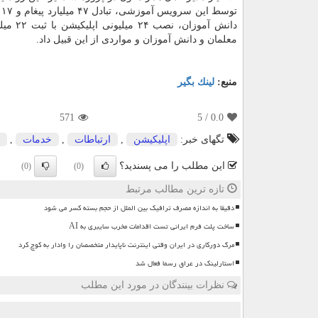
دانش آ
معلمان و دانش آموزان و مواردی از این قبیل داد.
منبع:
لینك بگیر
571
/ 5
0.0
تگهای خبر:
اپلیكیشن
,
ارتباطات
,
خدمات
,
این مطلب را می پسندید؟
(0)
(0)
تازه ترین مطالب مرتبط
دقیقا به اندازه مصرف ترافیک بین الملل از حجم بسته کسر می شود
ساخت پلت فرم ایرانی تست اقدامات مخرب سایبری به AI
مرگ دورکاری در ایران وقتی اینترنت ناپایدار متخصصان را وادار به کوچ کرد
استارلینک در عراق رسما فعال شد
نظرات بینندگان در مورد این مطلب
ن