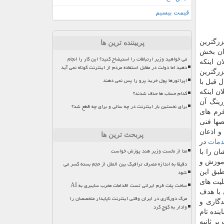
قیمت بیسیم
زرگترین
پربیننده ترین ها
وان بخش
می خواهید وزیر ارتباطات را استیضاح کنید؟ این کار را انجام
ن اینکه
دهید اما دولت در مقابل استفاده مردم از اینترنت کوتاه نمی آید
زرگترین
اپراتورها پول خرید پرو را پس نمی دهند
 قبل با
ن اینکه
کدام حساب ها حذف شدند؟
رینگ آن
برای نخستین بار اینترنت در چه سالی و برای چه قطع شد؟
رم های
صها فنی
و اذعان
پربحث ترین ها
مات
در
متا از نخست وزیر هند پوزش خواست
ن را با
آموزش و
دقیقا به اندازه مصرف ترافیک بین الملل از حجم بسته کسر می
شود
طبق این
لیت های
ساخت پلت فرم ایرانی تست اقدامات مخرب سایبری به AI
 با هدف
مرگ دورکاری در ایران وقتی اینترنت ناپایدار متخصصان را
گاری و
وادار به کوچ کرد
نده تام
 جدید این پلتفرم، گزارشی اجمالی به شرح ثبت رکورد ۴۰۳ گیگابیت بر ثانیه