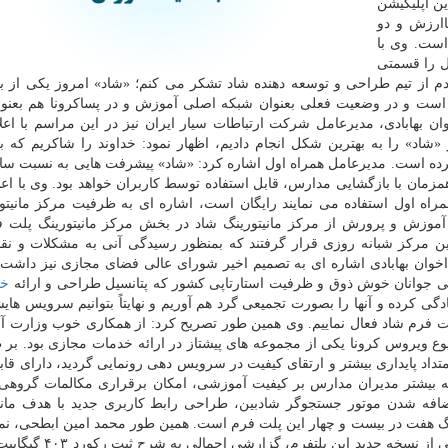
ن اپلیکیشن
اارزش و دو
ست. وی با
ل را قسمتی
ودم از تیم طراحی و توسعه دهنده شاد تشکر می کنم؛ «شاد» امروز یکی از ب
ا است و در وضعیت فعلی بعنوان شبکه اصلی آموزش و در پساکرونا هم بعن
ن بهابادی، مدیرعامل شرکت ارتباطات سیار ایران نیز در این مراسم با اعلا
شاد» را به بهترین شکل انجام دادیم، اظهار نمود: خداوند را شاکریم که ب
رده است. مدیرعامل همراه اول اشاره کرد: «شاد» پیشرفت هایی به نسبت سال
ن با بازگشایی مدارس، قابل استفاده توسط کاربران خواهد بود. وی با اعلا
مراه اول استفاده می نمایند رایگان است، اشاره ای به ظرفیت مرکز مانیتو
زش و پرورش از مرکز مانیتورینگ شاد در بخش مرکز مانیتورینگ پلت ف
این مرکز شبانه روزی قرار گرفتند که بمنظور رسیدگی آنی به مشکلات و نق
خوان بهابادی اشاره ای به تصمیم اخیر شورای عالی فضای مجازی نیز داشت 
امی جوانان خوش ذوق و ظرفیت استارتاپی کشور که پتانسیل طراحی و ارائه
خد
ی کرده و آنها را بصورت تجمیعی گرد هم آوریم و نهایتاً بتوانیم سرویس هایشا
فرم شاد فعال نماییم. وی همین طور تصریح کرد: از همکاری خوب وزارت 
وع ویروس کرونا یکی از مجموعه های پیشتاز در ارائه خدمات مجازی بود. بر 
داد پایداری بیشتر و ارتقای کیفیت در سرویس دهی رونمایی گردید، دارای قاب
ه بیشتر مدیران مدارس بر کیفیت آموزشی، امکان برقراری مکالمات گروهی
افه شدن موتور جستجوگر شادبین، طراحی رابط کاربری جدید با هدف ماند
گ هفت در بیست و چهار این پلت فرم است. همین طور محمد امین ابطحی، نمای
الاختیار مدیرعامل همراه اول در پروژه شاد نیز حین رونمایی از نسخه