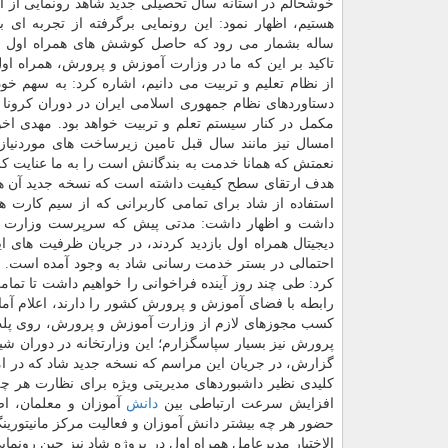
خوشحالم در آستانه سال تحصیلی جدید شاهد رونمایی از ای
هستیم، اظهار نمود: این رونمایی برگرفته از تجربه ای ب
ساله بشمار می رود که حاصل کوشش های همراه اول ا
تاکید بر این که ما در وزارت آموزش و پرورش، همراه او
از نظام تعلیم و تربیت می دانیم، اشاره کرد: به سهم خ
دستاوردهای نظام جمهوری اسلامی ایران در دوران کرون
مکمل در کنار سیستم تعلم و تربیت خواهد بود. مهدی اخوا
امسال نیز مانند سال قبل تامین زیرساخت های موردنیاز «
نعمتش که همانا خدمت به بندگانش است را به ما عنایت ک
هدف ارتقای سطح کیفیت داشته است که نسخه جدید آن همزما
استفاده از شاد برای تمامی کاربرانی که از سیم کارت ه
داشت و اظهار داشت: مدتی پیش که سرپرست وزارت آمو
دیجیتال همراه اول بازدید کردند، در جریان ظرفیت های 
احتمالی در بستر خدمت رسانی شاد به وجود آمده است. ا
کرد: طی چند روز آینده فراخوانی را خواهیم داشت تا تم
رابطه با فضای آموزش و پرورش کشور را دارند، اعلام آمادگ
کسب مجوزهای لازم از وزارت آموزش و پرورش، روی پلت 
پرورش نیز بسیار سپاسگزارم؛ این وزارتخانه در دوران شی
گزارش، در جریان این مراسم که نسخه جدید شاد که در امت
کلیدی نظیر داشبوردهای مدیریتی ویژه برای نظارت هر چ
افزایش سرعت ارتباطی بین
دانش
آموزان و معلمان، اض
حضور هر چه بیشتر دانش آموزان و فعالیت مرکز مانیتورین