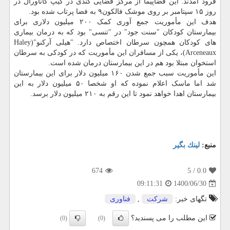
فرود آمدند. این فضاپیما از مرکز فضایی کندی در کیپ کاناورال در
روز ۱۵ سپتامبر بر روی موشک فالکون۹ به فضا پرتاب شده بود.
هدف این مأموریت جمع آوری کمک ۲۰۰ میلیون دلاری برای
بیمارستان کودکان "سنت جود" در "تنسی" بود که به درمان بیماری
های کودکان همچون سرطان اختصاص دارد. "هیلی آرکنو"(Haley
Arceneaux)، یکی از مسافران این مأموریت که در کودکی به سرطان
استخوان مبتلا بود هم در این بیمارستان درمان شده است.
این مأموریت سبب جمع شدن ۱۶۰ میلیون دلار برای این بیمارستان
شد اما ماسک اعلام نموده که او شخصا ۵۰ میلیون دلار به این
بیمارستان اهدا خواهد نمود تا این رقم به ۲۱۰ میلیون دلار برسد.
منبع:
لینك بگیر
674
/ 5
0.0
1400/06/30
09:11:31
تگهای خبر:
شركت
,
فناوری
این مطلب را می پسندید؟
(0)
(0)