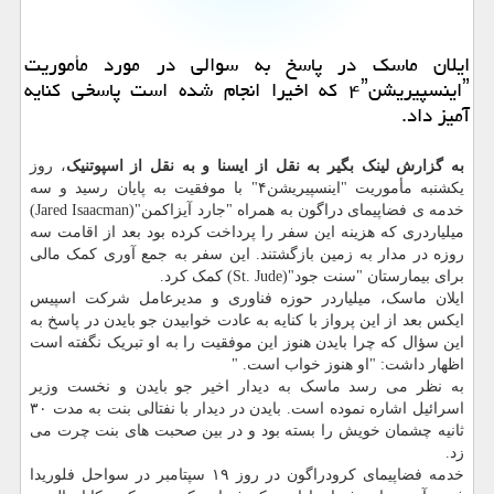
ایلان ماسک در پاسخ به سوالی در مورد مأموریت
ˮاینسپیریشن۴ˮ که اخیرا انجام شده است پاسخی کنایه
آمیز داد.
به گزارش لینک بگیر به نقل از ایسنا و به نقل از اسپوتنیک
، روز
یکشنبه مأموریت "اینسپیریشن۴" با موفقیت به پایان رسید و سه
خدمه ی فضاپیمای دراگون به همراه "جارد آیزاکمن"(Jared Isaacman)
میلیاردری که هزینه این سفر را پرداخت کرده بود بعد از اقامت سه
روزه در مدار به زمین بازگشتند. این سفر به جمع آوری کمک مالی
برای بیمارستان "سنت جود"(St. Jude) کمک کرد.
ایلان ماسک، میلیاردر حوزه فناوری و مدیرعامل شرکت اسپیس
ایکس بعد از این پرواز با کنایه به عادت خوابیدن جو بایدن در پاسخ به
این سؤال که چرا بایدن هنوز این موفقیت را به او تبریک نگفته است
اظهار داشت: "او هنوز خواب است. "
به نظر می رسد ماسک به دیدار اخیر جو بایدن و نخست وزیر
اسرائیل اشاره نموده است. بایدن در دیدار با نفتالی بنت به مدت ۳۰
ثانیه چشمان خویش را بسته بود و در بین صحبت های بنت چرت می
زد.
خدمه فضاپیمای کرودراگون در روز ۱۹ سپتامبر در سواحل فلوریدا