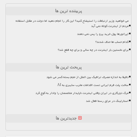
پربیننده ترین ها
می خواهید وزیر ارتباطات را استیضاح کنید؟ این کار را انجام دهید اما دولت در مقابل استفاده
مردم از اینترنت کوتاه نمی آید
اپراتورها پول خرید پرو را پس نمی دهند
کدام حساب ها حذف شدند؟
برای نخستین بار اینترنت در چه سالی و برای چه قطع شد؟
پربحث ترین ها
دقیقا به اندازه مصرف ترافیک بین الملل از حجم بسته کسر می شود
ساخت پلت فرم ایرانی تست اقدامات مخرب سایبری به AI
مرگ دورکاری در ایران وقتی اینترنت ناپایدار متخصصان را وادار به کوچ کرد
استارلینک در عراق رسما فعال شد
جدیدترین ها