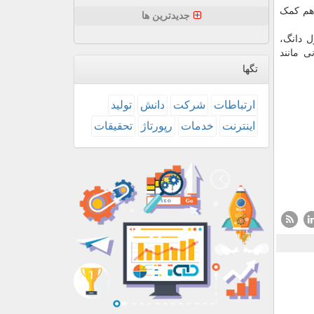
 هم کمک
جدیدترین ها
ل دانگ،
 مانند
تگها
ارتباطات
شركت
دانش
تولید
اینترنت
خدمات
رپورتاژ
تحقیقات