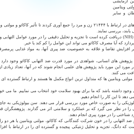
رین آزمایشی
لتی ویتامین
ان و سایر
پژوهشگران در این آزمایش معروف به "COSMOS"، داده های در ارتباط با ۲۱۴۴۴ زن و مرد را جمع آوری کردند تا تأثیر کاکائو و
ابند، بررسی نمایند.
دانگ به تازگی، سه میلیون دلار از "موسسه ملی سلامت" (NIH) دریافت کرده است تا تجزیه و تحلیل دقیقی را در مورد عوامل الته
ردازد که آیا مصرف کاکائو می تواند این عوامل را کم کند یا خیر.
طر افزایش تقاضا و علاقه به خصوصیت ضد پیری آنها، به مواد غذایی پرمصرف
ژوهش های انسانی، شواهدی در مورد قدرت ضد التهابی کاکائو وجود دارد ا
 مورد این مورد باید پژوهش های علمی انجام شوند که در آنها، تعداد زیادی 
افت می کنند.
ولتی ویتامین ها که متداول ترین انواع مکمل ها هستند و ارتباط گسترده ای 
وجود داشته باشد که ما برای بهبود سلامت خود انتخاب می نماییم. ما می خوا
وژیکی را به صورت خاص مورد بررسی قرار می دهند. سن بیولوژیکی به جای
را در نظر می گیرد که بر عملکرد و سلامتی اثر می گذارند. پژوهشگران قص
شناختی را در مورد پیری انجام دهند.
هم پیش التهابی و ضد التهابی را در خون شرکت کنندگانی که کاکائو، مولتی ویتامین یا هر د
 که دانگ، تجزیه و تحلیل ژنتیکی پیچیده و گسترده ای را در ارتباط با اف