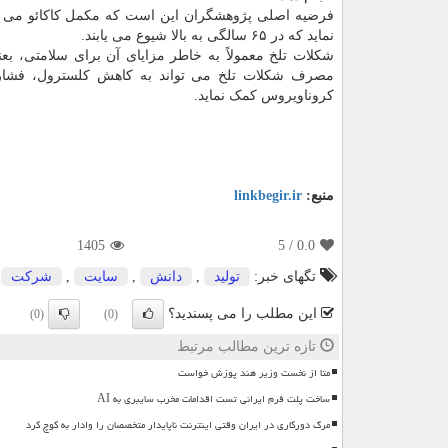
فرضیه اصلی پژوهشگران این است که مکمل کاکائو می توا
نماید که در ۶۵ سالگی به بالا شیوع می یابند.
شکلات تلخ معمولاً به خاطر مزایای آن برای سلامتی، بع
مصرف شکلات تلخ می تواند به کاهش کلسترول، فشار 
کروناویروس کمک نماید.
منبع:
linkbegir.ir
1405
/ 5
0.0
تگهای خبر:
تولید
,
دانش
,
سایت
,
شركت
این مطلب را می پسندید؟
(0)
(0)
تازه ترین مطالب مرتبط
متا از نخست وزیر هند پوزش خواست
ساخت پلت فرم ایرانی تست اقدامات مخرب سایبری به AI
مرگ دورکاری در ایران وقتی اینترنت ناپایدار متخصصان را وادار به کوچ کرد