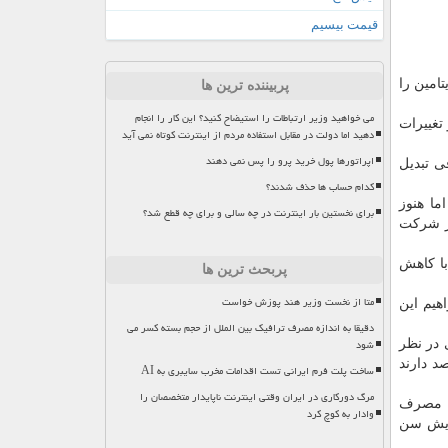
قیمت بیسیم
 مولتی ویتامین را
پربیننده ترین ها
می خواهید وزیر ارتباطات را استیضاح کنید؟ این کار را انجام
ابی و تغییرات
دهید اما دولت در مقابل استفاده مردم از اینترنت کوتاه نمی آید
اپراتورها پول خرید پرو را پس نمی دهند
ی تبدیل
کدام حساب ها حذف شدند؟
ما هنوز
برای نخستین بار اینترنت در چه سالی و برای چه قطع شد؟
از شرکت
با کاهش
پربحث ترین ها
متا از نخست وزیر هند پوزش خواست
هیم این
دقیقا به اندازه مصرف ترافیک بین الملل از حجم بسته کسر می
شود
 در نظر
د دارند
ساخت پلت فرم ایرانی تست اقدامات مخرب سایبری به AI
مرگ دورکاری در ایران وقتی اینترنت ناپایدار متخصصان را
و را مصرف
وادار به کوچ کرد
زایش سن