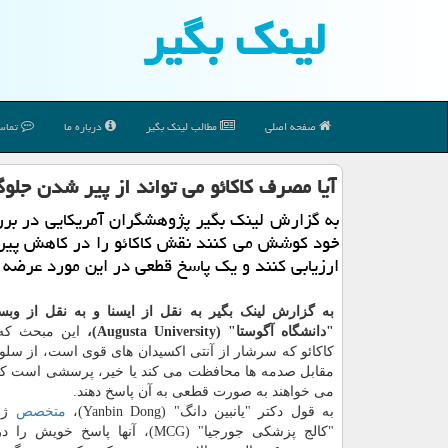
لینك بگیر
صفحه اصلی
مطالب لینك بگیر
درباره ما
تماس 
آیا مصرف کاکائو می تواند از پیر شدن جلوگ
به گزارش لینک بگیر پژوهشگران آمریکایی در بر
خود کوشش می کنند نقش کاکائو را در کاهش پیر
ارزیابی کنند و یک پاسخ قطعی در این مورد عرضه 
به گزارش لینک بگیر به نقل از ایسنا و به نقل از و
"دانشگاه آگوستا" (Augusta University)،
این مبحث که
کاکائو که سرشار از آنتی اکسیدان های قوی است، از سلول
مقابل صدمه ها محافظت می کند یا خیر، پرسشی است که
می خواهند به صورت قطعی به آن پاسخ دهند.
به قول دکتر "یانبین دانگ" (Yanbin Dong)،
متخصص
ژن