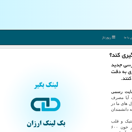
با ما
رپورتاژ
یری کند؟
رسی جدید
ی به دقت
کنند.
بسایت رسمی
 آیا مصرف
 های ما در
 دانشمندان
تیک و قلب
"کالج پزشکی جورجیا" (MCG)، آنها پاسخ خویش را در خون ۶۰۰