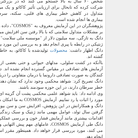
شخص ۶۰ سال به بالا جستجو می کنند که در بزرگت
شرکت کرده که تابحال برای ارزیابی تأثیر کاکائو و یک مو
متداول در کاهش خطر بیماری های قلبی، سکته، سرط
بیماری ها انجام شده است.
بر مشکلات متداول سلامتی که با بالا رفتن سن افزایش می ی
ژنتیکی در رابطه با پیری انجام دهد و به بررسی این مورد بپ
دانگ اظهار داشت:
محصولات
تولیدشده با کاکائو، به خا
گشته اند.
باآنکه در کشت سلولی، مدلهای حیوانی و حتی بعضی از پ
آزمایش های تصادفی در مقیاس گسترده انجام نشده اند. در
کنندگان به صورت تصادفی دارونما یا درمان متفاوتی را دری
دانگ تصریح کرد: شواهد محکمی وجود ندارد که نشان دهد م
خطر سرطان دارند، در این حوزه سودمند باشند.
وی ادامه داد: باید شواهد علمی محکمی پشت آن گزینه ای 
مورد را اثبات یا رد نماییم. آزمایش COSMOS به ما امکان می دهد تا این کار را انجام دهیم.
دانگ و همکارانش در این پژوهش، افزایش سن و سن بیول
گرفتن سال تولد، عوامل مهمی مانند ژنتیک و سبک زندگی 
اقدامات بیشتری مانند آزمایش فشار خون و بررسی عملکرد 
دانگ طی آزمایش COSMOS، عاملهای م
می کنند، مورد بررسی قرار خواهد داد. همینطور مقرر است
انجام دهد.