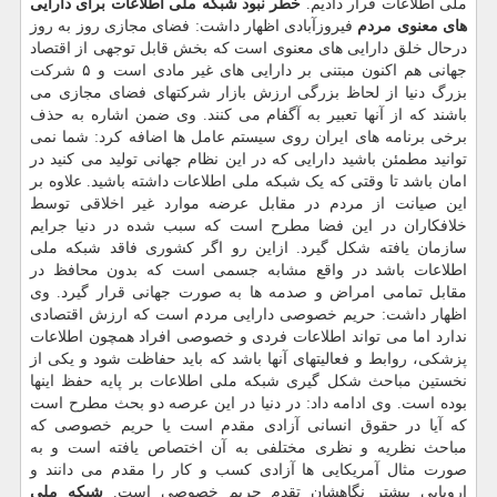
ملی اطلاعات قرار دادیم.
خطر نبود شبکه ملی اطلاعات برای دارایی
های معنوی مردم
فیروزآبادی اظهار داشت: فضای مجازی روز به روز
درحال خلق دارایی های معنوی است که بخش قابل توجهی از اقتصاد
جهانی هم اکنون مبتنی بر دارایی های غیر مادی است و ۵ شرکت
بزرگ دنیا از لحاظ بزرگی ارزش بازار شرکتهای فضای مجازی می
باشند که از آنها تعبیر به آگفام می کنند. وی ضمن اشاره به حذف
برخی برنامه های ایران روی سیستم عامل ها اضافه کرد: شما نمی
توانید مطمئن باشید دارایی که در این نظام جهانی تولید می کنید در
امان باشد تا وقتی که یک شبکه ملی اطلاعات داشته باشید. علاوه بر
این صیانت از مردم در مقابل عرضه موارد غیر اخلاقی توسط
خلافکاران در این فضا مطرح است که سبب شده در دنیا جرایم
سازمان یافته شکل گیرد. ازاین رو اگر کشوری فاقد شبکه ملی
اطلاعات باشد در واقع مشابه جسمی است که بدون محافظ در
مقابل تمامی امراض و صدمه ها به صورت جهانی قرار گیرد. وی
اظهار داشت: حریم خصوصی دارایی مردم است که ارزش اقتصادی
ندارد اما می تواند اطلاعات فردی و خصوصی افراد همچون اطلاعات
پزشکی، روابط و فعالیتهای آنها باشد که باید حفاظت شود و یکی از
نخستین مباحث شکل گیری شبکه ملی اطلاعات بر پایه حفظ اینها
بوده است. وی ادامه داد: در دنیا در این عرصه دو بحث مطرح است
که آیا در حقوق انسانی آزادی مقدم است یا حریم خصوصی که
مباحث نظریه و نظری مختلفی به آن اختصاص یافته است و به
صورت مثال آمریکایی ها آزادی کسب و کار را مقدم می دانند و
اروپایی بیشتر نگاهشان تقدم حریم خصوصی است.
شبکه ملی