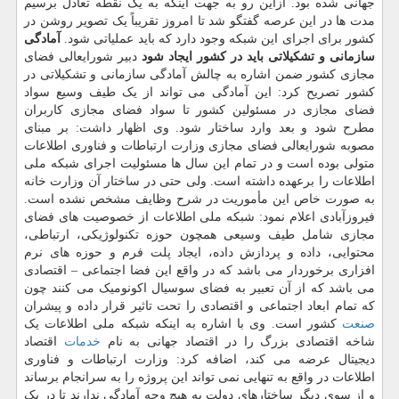
جهانی شده بود. ازاین رو به جهت اینکه به یک نقطه تعادل برسیم
مدت ها در این عرصه گفتگو شد تا امروز تقریباً یک تصویر روشن در
کشور برای اجرای این شبکه وجود دارد که باید عملیاتی شود.
آمادگی
سازمانی و تشکیلاتی باید در کشور ایجاد شود
دبیر شورایعالی فضای
مجازی کشور ضمن اشاره به چالش آمادگی سازمانی و تشکیلاتی در
کشور تصریح کرد: این آمادگی می تواند از یک طیف وسیع سواد
فضای مجازی در مسئولین کشور تا سواد فضای مجازی کاربران
مطرح شود و بعد وارد ساختار شود. وی اظهار داشت: بر مبنای
مصوبه شورایعالی فضای مجازی وزارت ارتباطات و فناوری اطلاعات
متولی بوده است و در تمام این سال ها مسئولیت اجرای شبکه ملی
اطلاعات را برعهده داشته است. ولی حتی در ساختار آن وزارت خانه
به صورت خاص این مأموریت در شرح وظایف مشخص نشده است.
فیروزآبادی اعلام نمود: شبکه ملی اطلاعات از خصوصیت های فضای
مجازی شامل طیف وسیعی همچون حوزه تکنولوژیکی، ارتباطی،
محتوایی، داده و پردازش داده، ایجاد پلت فرم و حوزه های نرم
افزاری برخوردار می باشد که در واقع این فضا اجتماعی – اقتصادی
می باشد که از آن تعبیر به فضای سوسیال اکونومیک می کنند چون
که تمام ابعاد اجتماعی و اقتصادی را تحت تاثیر قرار داده و پیشران
صنعت
کشور است. وی با اشاره به اینکه شبکه ملی اطلاعات یک
شاخه اقتصادی بزرگ را در اقتصاد جهانی به نام
خدمات
اقتصاد
دیجیتال عرضه می کند، اضافه کرد: وزارت ارتباطات و فناوری
اطلاعات در واقع به تنهایی نمی تواند این پروژه را به سرانجام برساند
و از سوی دیگر ساختارهای دولت به هیچ وجه آمادگی ندارند تا در یک