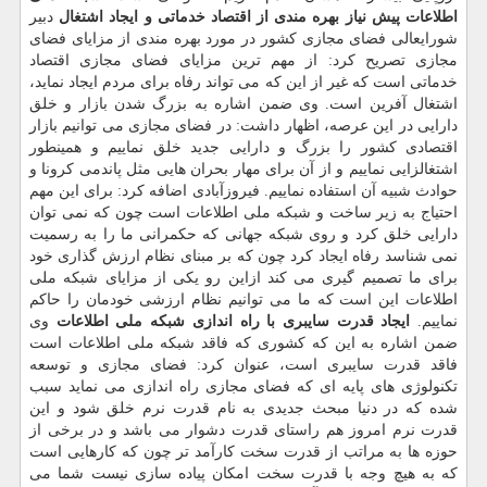
اطلاعات پیش نیاز بهره مندی از اقتصاد خدماتی و ایجاد اشتغال
دبیر
شورایعالی فضای مجازی کشور در مورد بهره مندی از مزایای فضای
مجازی تصریح کرد: از مهم ترین مزایای فضای مجازی اقتصاد
خدماتی است که غیر از این که می تواند رفاه برای مردم ایجاد نماید،
اشتغال آفرین است. وی ضمن اشاره به بزرگ شدن بازار و خلق
دارایی در این عرصه، اظهار داشت: در فضای مجازی می توانیم بازار
اقتصادی کشور را بزرگ و دارایی جدید خلق نماییم و همینطور
اشتغالزایی نماییم و از آن برای مهار بحران هایی مثل پاندمی کرونا و
حوادث شبیه آن استفاده نماییم. فیروزآبادی اضافه کرد: برای این مهم
احتیاج به زیر ساخت و شبکه ملی اطلاعات است چون که نمی توان
دارایی خلق کرد و روی شبکه جهانی که حکمرانی ما را به رسمیت
نمی شناسد رفاه ایجاد کرد چون که بر مبنای نظام ارزش گذاری خود
برای ما تصمیم گیری می کند ازاین رو یکی از مزایای شبکه ملی
اطلاعات این است که ما می توانیم نظام ارزشی خودمان را حاکم
نماییم.
ایجاد قدرت سایبری با راه اندازی شبکه ملی اطلاعات
وی
ضمن اشاره به این که کشوری که فاقد شبکه ملی اطلاعات است
فاقد قدرت سایبری است، عنوان کرد: فضای مجازی و توسعه
تکنولوژی های پایه ای که فضای مجازی راه اندازی می نماید سبب
شده که در دنیا مبحث جدیدی به نام قدرت نرم خلق شود و این
قدرت نرم امروز هم راستای قدرت دشوار می باشد و در برخی از
حوزه ها به مراتب از قدرت سخت کارآمد تر چون که کارهایی است
که به هیچ وجه با قدرت سخت امکان پیاده سازی نیست شما می