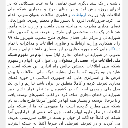
داشت در یک سند دیگری تبیین نماییم. اما به علت مشکلاتی که در
اجرای پروژه پیش آمد و بر مبنای طرح و معماری شبکه ملی
اطلاعات باید وزارت
ارتباطات
و فناوری اطلاعات بعنوان متولی اقدام
می کرد. فیروزآبادی افزود: با دستور مقام معظم رهبری، شورایعالی
فضای مجازی مبادرت به مداخله مجدد داشت و وزارت خانه مأمور
شد تا در یک مدت مشخصی این طرح را عرضه نماید که دبیر خانه
شورایعالی و مرکز ملی فضای مجازی طرح مصوب شهریور ماه ۹۹
را با همکاری وزارت ارتباطات و فناوری اطلاعات و مذاکرات با تمام
دستگاه
هایی که مأموریت هایی در این معماری داشتند نهایی و بعد از
تصویب در شورایعالی فضای مجازی ابلاغ نمود.
ابهام در مفهوم شبکه
ملی اطلاعات برای بعضی از مسئولان
وی عنوان کرد: ابهام در مفهوم
شبکه ملی اطلاعات نخستین چالش راه اندازی این شبکه است و
شاید بتوانیم بگوییم که ما مدل مشابه شبکه ملی اطلاعات با پیش
فرض ها و استراتژی هایی که جمهوری اسلامی در حوزه فضای
مجازی تعریف کرده و کاملاً منطبق بر ایران باشد نداریم و این یک
مدل ملی و بومی است که در کشورمان مد نظر قرار دادیم. دبیر
شورایعالی فضای مجازی اضافه کرد: در اغلب کشورهای توسعه یافته
و یا درحال توسعه و پیشتاز همه آنها در کشور آمریکا طرح هایی به نام
شبکه ملی مطرح گردیده است اما مفهومی که ما از شبکه ملی
اطلاعات در نظر داریم ابهام داشت چون که بعضی از افراطیون آنرا
شبکه ای کاملاً جداگانه از جهان و بسته در قالب سرزمینی تعریف
می کردند و در تعریف تفریطی آن صرفا اکتفا به شبکه اینترنت