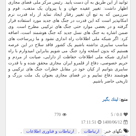
توانید از این طریق به آن دست یابید. رئیس مرکز ملی فضای مجازی
اظهار داشت: تغییر عقیده جهان و یا پیروان یک مذهب، قوم و
سرزمین که به تبع آن تغییر رفتار ایجاد نماید از راه قدرت نرم
امکانپذیر است که این قدرت در جنگ های جدید مورد استفاده قرار
گرفته و در بعضی موارد حتی جنگ های ترکیبی مطرح است. وی
ضمن اشاره به جنگ های نسل جدید که جنگ هوشمند است، اضافه
کرد: اگر شبکه ملی اطلاعات راه اندازی نشود و ما زیرساخت های
مناسب سایبری نداشته باشیم یک کشور فاقد سلاح در این عرصه
هستیم که بدون اسلحه وارد جنگ می شویم بنابراین امیدوارم با راه
اندازی شبکه ملی اطلاعات حفاظت از دارایی، صیانت از مردم و
حریم خصوصی، دفاع از قلمرو ایران مجازی محقق شده و با قدرت
سایبری بتوانیم از کیان خود در مقابل خطرات جنگ های ترکیبی و
هوشمند دفاع نماییم و در فضای مجازی بعنوان یک ملت بزرگ و
تاریخی حاضر باشیم.
منبع:
لینك بگیر
770
/ 5
0.0
1400/06/12
17:11:51
تگهای خبر:
ارتباطات
,
ارتباطات و فناوری اطلاعات
,