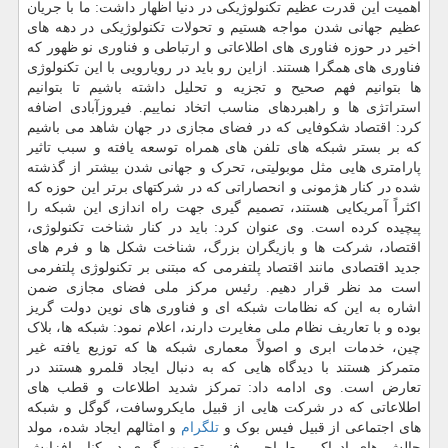
اهمیت این قدرت عظیم تکنولوژیکی در دنیا اظهار داشت: ما با جریان
عظیم جهانی شدن مواجه هستیم و تحولات تکنولوژیکی در دهه های
اخیر در حوزه فناوری های اطلاعاتی و ارتباطی و فناوری نو ظهور که
فناوری های همگرا هستند. ازاین رو باید در رویارویی با این تکنولوژی
ها بتوانیم فهم صحیح و تجزیه و تحلیل داشته باشیم تا بتوانیم
استراتژی ها و راهبردهای مناسب اتخاد نماییم. فیروزآبادی اضافه
کرد: اقتصاد شکوفایی که در فضای مجازی در جهان شاهد می باشیم
که بر بستر شبکه های تلفن های همراه توسعه یافته و سبب تاثیر
پارامتری هایی مثل موبولیتی، تحرک و جهانی شدن بیشتر از گذشته
شده در کنار هژمونی و انحصاراتی که در شرکتهای برتر این حوزه که
اکثراً آمریکایی هستند، تصمیم گیری جهت راه اندازی این شبکه را
پیچیده کرده است. وی عنوان کرد: باید در کنار شناخت تکنولوژی،
اقتصاد، شرکت ها و بازیگران بزرگ، شناخت شکل ها و فرم های
جدید اقتصادی مانند اقتصاد پلتفرمی که مبتنی بر تکنولوژی پلتفرمی
است مد نظر قرار دهیم. رئیس مرکز ملی فضای مجازی ضمن
اشاره به این که نظامات شبکه ای و فناوری های نوین دولت گریز
بوده و با تعاریف نظام ملی مغایرت دارند، اعلام نمود: شبکه ها، بلاک
چین، خدمات ابری و اصولاً معماری شبکه ها که توزیع یافته غیر
متمرکز هستند با دیدگاه هایی که به دنبال ایجاد قلمرو هستند در
تعارض است. وی ادامه داد: تمرکز شدید اطلاعات و قطب های
اطلاعاتی که در شرکت هایی از قبیل مایکروسافت، گوگل و شبکه
های اجتماعی از قبیل فیس بوک و
تلگرام
و امثالهم ایجاد شده، مولد
چالش های ادراکی، طراحی، فنی، تصمیم گیری در کنار افزایش