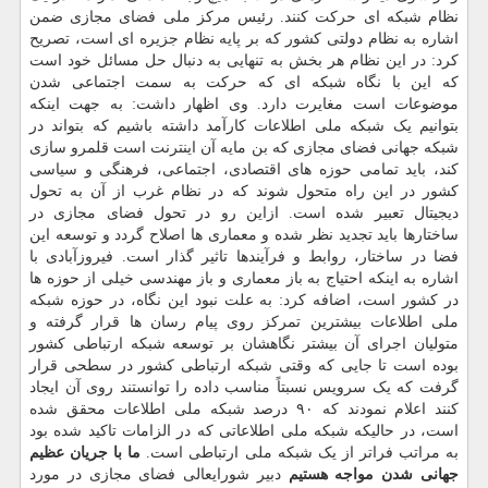
نظام شبکه ای حرکت کنند. رئیس مرکز ملی فضای مجازی ضمن
اشاره به نظام دولتی کشور که بر پایه نظام جزیره ای است، تصریح
کرد: در این نظام هر بخش به تنهایی به دنبال حل مسائل خود است
که این با نگاه شبکه ای که حرکت به سمت اجتماعی شدن
موضوعات است مغایرت دارد. وی اظهار داشت: به جهت اینکه
بتوانیم یک شبکه ملی اطلاعات کارآمد داشته باشیم که بتواند در
شبکه جهانی فضای مجازی که بن مایه آن اینترنت است قلمرو سازی
کند، باید تمامی حوزه های اقتصادی، اجتماعی، فرهنگی و سیاسی
کشور در این راه متحول شوند که در نظام غرب از آن به تحول
دیجیتال تعبیر شده است. ازاین رو در تحول فضای مجازی در
ساختارها باید تجدید نظر شده و معماری ها اصلاح گردد و توسعه این
فضا در ساختار، روابط و فرآیندها تاثیر گذار است. فیروزآبادی با
اشاره به اینکه احتیاج به باز معماری و باز مهندسی خیلی از حوزه ها
در کشور است، اضافه کرد: به علت نبود این نگاه، در حوزه شبکه
ملی اطلاعات بیشترین تمرکز روی پیام رسان ها قرار گرفته و
متولیان اجرای آن بیشتر نگاهشان بر توسعه شبکه ارتباطی کشور
بوده است تا جایی که وقتی شبکه ارتباطی کشور در سطحی قرار
گرفت که یک سرویس نسبتاً مناسب داده را توانستند روی آن ایجاد
کنند اعلام نمودند که ۹۰ درصد شبکه ملی اطلاعات محقق شده
است، در حالیکه شبکه ملی اطلاعاتی که در الزامات تاکید شده بود
به مراتب فراتر از یک شبکه ملی ارتباطی است.
ما با جریان عظیم
جهانی شدن مواجه هستیم
دبیر شورایعالی فضای مجازی در مورد