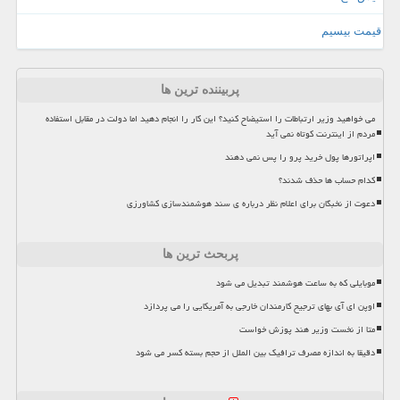
قیمت بیسیم
پربیننده ترین ها
می خواهید وزیر ارتباطات را استیضاح کنید؟ این کار را انجام دهید اما دولت در مقابل استفاده
مردم از اینترنت کوتاه نمی آید
اپراتورها پول خرید پرو را پس نمی دهند
کدام حساب ها حذف شدند؟
دعوت از نخبگان برای اعلام نظر درباره ی سند هوشمندسازی کشاورزی
پربحث ترین ها
موبایلی که به ساعت هوشمند تبدیل می شود
اوپن ای آی بهای ترجیح کارمندان خارجی به آمریکایی را می پردازد
متا از نخست وزیر هند پوزش خواست
دقیقا به اندازه مصرف ترافیک بین الملل از حجم بسته کسر می شود