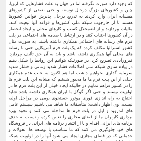
که وجود دارد صورت نگرفته اما در جهان به علت فشارهایی که اروپا،
چین و کشورهای بزرگ درحال توسعه و حتی بعضی از کشورهای
همسایه ایران وارد کردند به تدریج درحال پذیرش قوانین کشورها
هستند تا از چارچوب شبکه ملی کشورها و قواعد آنها تبعیت کنند،
مالیات بپردازند و از اضمحلال کسب و کارهای محلی و ایجاد انحصار
در آن کشورها اجتناب کنند و در ارتباط با صدمه های اجتماعی در پلت
فرم های رسانه های اجتماعی همکاری داشته باشند. به صورت مثال
کشور استرالیا مکلف کرده که یک پلت فرم آمریکایی حتی با رسانه
های محلی آنها همکاری داشته باشد و باید به آن حق تألیف بپردازد.
فیروزآبادی تصریح کرد: در صورتیکه بتوانیم این روابط را شکل دهیم
در پیاده سازی شبکه ملی اطلاعات فشار شدید زمانی و فشار شدید
سرمایه گذاری نخواهیم داشت اما هم اکنون به علت عدم همکاری
خیلی از این پلت فرم ها ما مجبور هستیم که مشابه این پلت فرم ها
را در کشور فراهم نماییم در حالیکه ایجاد خیلی از این پلت فرم ها در
اولویت نیستند و حتی اگر گوگل با ایران همکاری داشته باشد شاید
احتیاج به راه اندازی فوری موتور جستجوی بومی در مراحل اولیه
نیست. وی اظهار داشت: متأسفانه ما شاهد می باشیم سیستم عامل
های اندروید و اپل در پلت فرم ها مداخله می کنند و نحوه بهره
برداری کاربران ما از فضای مجازی را تعیین کرده و نسبت به حذف
برنامه های ایرانی اقدام و یا از انتشار برنامه های ایرانی در فروشگاه
های خود جلوگیری می کنند که ما متناسب با توسعه ها، تحولات و
خدماتی که در فضای مجازی ایجاد می شود آنها را در اولویت شبکه