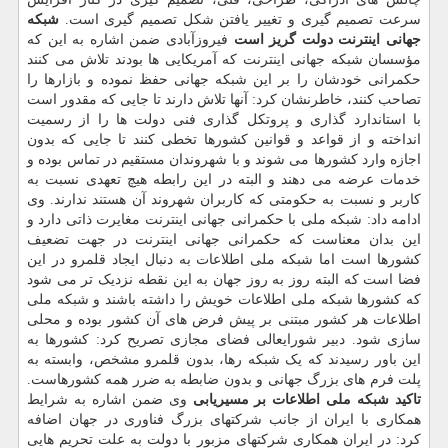
سرعت تصمیم گیری و تغییر یافتن شکل تصمیم گیری است.
شبکه
جهانی اینترنت دولت گریز است
فیروزآبادی ضمن اشاره به این که
مؤسسان شبکه جهانی اینترنت که آمریکایی ها بودند تلاش می کنند
حکمرانی خودشان را بر این شبکه جهانی حفظ نموده و بازارها را
تصاحب کنند، خاطرنشان کرد: آنها تلاش دارند تا جایی که مقدور است
با استاندارد گذاری و پروتکل گذاری فنی دولت ها را از رسمیت
انداخته و از قواعد و قوانین کشورها تخطی کنند تا جایی که بدون
اجازه وارد کشورها می شوند و با شهروندان مستقیم در تماس بوده و
خدمات عرضه می دهند و البته در این رابطه هیچ تعهدی نسبت به
کاربر و نسبت به حکومتی که کاربران شهروند آن هستند ندارند. وی
ادامه داد: شبکه ملی با حکمرانی جهانی اینترنت مغایرت ذاتی دارد و
این بدان معناست که حکمرانی جهانی اینترنت در جهت تضعیف
کشورها است اما شبکه ملی اطلاعات به دنبال ایجاد قلمرو در این
فضا است که البته روز به روز جهان به این نقطه نزدیک تر می شود
که کشورها شبکه ملی اطلاعات خویش را داشته باشند و شبکه ملی
اطلاعات هر کشور مبتنی بر پیش فرض های آن کشور بوده و محلی
سازی شود. دبیر شورایعالی فضای مجازی تصریح کرد: کشورها به
این باور رسیدند که یک شبکه رها، بدون قلمرو مشخص، وابسته به
پلت فرم های بزرگ جهانی و بدون ضابطه به ضرر همه کشورهاست.
تاکید شبکه ملی اطلاعات بر مسیریابی
وی ضمن اشاره به شرایط
همکاری با ایران از جانب شرکتهای بزرگ فناوری در جهان اضافه
کرد: در ایران همکاری شرکتهای مزبور با دولت به علت تحریم هایی