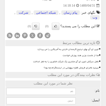
1400/04/31
14:18:14
تگهای خبر:
پیام رسان
,
شبكه اجتماعی
,
شركت
,
وب
این مطلب را می پسندید؟
(0)
(0)
X
تازه ترین مطالب مرتبط
اوپن ای آی بهای ترجیح کارمندان خارجی به آمریکایی را می پردازد
متا از نخست وزیر هند پوزش خواست
عامل سرکش اوپن ای آی مشتری یک شرکت فناوری را به خطر انداخت
ببینید ماجرای فروش قطره بیهوشی در اینستاگرام چه بود؟
نظرات بینندگان در مورد این مطلب
نظر شما در مورد این مطلب
نام:
ایمیل: