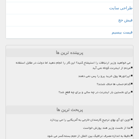
طراحی سایت
فیش حج
قیمت بیسیم
پربیننده ترین ها
می خواهید وزیر ارتباطات را استیضاح کنید؟ این کار را انجام دهید اما دولت در مقابل استفاده
مردم از اینترنت کوتاه نمی آید
اپراتورها پول خرید پرو را پس نمی دهند
کدام حساب ها حذف شدند؟
برای نخستین بار اینترنت در چه سالی و برای چه قطع شد؟
پربحث ترین ها
اوپن ای آی بهای ترجیح کارمندان خارجی به آمریکایی را می پردازد
متا از نخست وزیر هند پوزش خواست
دقیقا به اندازه مصرف ترافیک بین الملل از حجم بسته کسر می شود