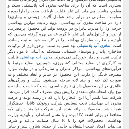
بسیاری است که آن را برای ساخت مخزن آب پلاستیکی سبک و
مقاوم، مناسب می‌نماید پلی‌اتیلن قابلیت بازیافت مجدد را دارا بوده و
مقاومت مطلوبی در برابر رشد عوامل آلاینده زیستی و بیماری‌زا
دارد. در ساخت مخزن آب بهداشتی، لزوم رعایت موازین بهداشتی
حرف اول را می‌زند بنابراین در پروسه تولید این محصول پرمصرف،
از پودر و گرانول‌های پلی‌اتیلن با گرید غذایی بهره گرفته می‌شود که
تأییدیه و نظارت سازمان بهداشت را در کارنامه خود به ثبت رسانده
است.
مخزن آب پلاستیکی
بهداشتی به سبب برخورداری از ترکیبات
ساختاری پایدار و پیوندهای شیمیایی مستحکم به آسانی با مواد دیگر
ترکیب نشده و دچار خوردگی نمی‌شوند.
مخزن آب بهداشتی
قابلیت
به کارگیری در صنایع مختلف کشاورزی، شیمیایی، صنایع مرتبط با
فرآورده‌های بهداشتی، مراکز عمران و سازندگی و در نهایت موارد
مصرف خانگی را دارند. این محصول در سایز و ابعاد مختلف و به
صورت تک لایه و چند لایه ساخته می‌شود. شکل و ویژگی‌های
ظاهری در این محصول دارای تنوع مناسبی است که حسب سلیقه و
نوع نیاز، انتخاب‌های متعددی را پیش روی مصرف کننده قرار می‌دهد.
شرکت مبنا پلیمر آریا این افتخار را دارد که در زمینه تولید و عرضه
مخزن آب بهداشتی تحت لیسانس شرکت روتوتک کانادا، خدمتگزار
شما باشد. محصولات ارائه شده این شرکت توانمند دارای لایه
محافظ در برابر اشعه
UV
بوده و با نشان استاندارد و تأییدیه وزارت
بهداشت، محصولات خود را تا 10 سال ضمانت بی‌قید و شرط
می‌نماید. امکان نصب انشعابات جانبی از جمله: شناور، شیر و سایر