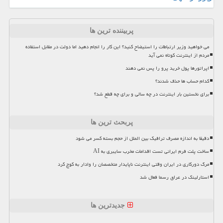
پربیننده ترین ها
می خواهید وزیر ارتباطات را استیضاح کنید؟ این کار را انجام دهید اما دولت در مقابل استفاده
مردم از اینترنت کوتاه نمی آید
اپراتورها پول خرید پرو را پس نمی دهند
کدام حساب ها حذف شدند؟
برای نخستین بار اینترنت در چه سالی و برای چه قطع شد؟
پربحث ترین ها
دقیقا به اندازه مصرف ترافیک بین الملل از حجم بسته کسر می شود
ساخت پلت فرم ایرانی تست اقدامات مخرب سایبری به AI
مرگ دورکاری در ایران وقتی اینترنت ناپایدار متخصصان را وادار به کوچ کرد
استارلینک در عراق رسما فعال شد
جدیدترین ها