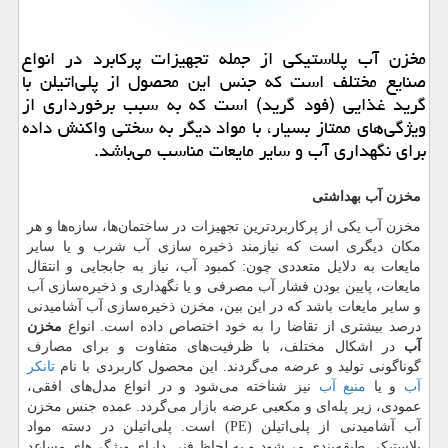
مخزن آب پلاستیكی از جمله تجهیزات پركابرد در انواع
صنایع مختلف است كه جنس این محصول از پلی‌اتیلن با
گرید غذایی (فود گرید) است كه به سبب برخورداری از
ویژگی‌های ممتاز بسیار، با مواد دیگر به سختی واكنش داده
برای نگهداری آب و سایر مایعات مناسب می‌باشد.
مخزن آب
بهداشتی
مخزن آب یکی از پرکاربردترین تجهیزات در ساختمان‌ها، سازه‌ها و هر
مکان دیگری است که نیازمند ذخیره سازی آب شرب و یا سایر
مایعات به دلایل متعددی چون: کمبود آب، نیاز به جابجایی و انتقال
مایعات، پایین بودن فشار آب مصرفی و یا نگهداری و ذخیره‌سازی آب
و سایر مایعات باشد که در این بین، مخزن ذخیره‌سازی آب آشامیدنی
درصد بیشتری از تقاضا را به خود اختصاص داده است. انواع
مخزن
آب
در اشکال مختلف، با ظرفیت‌های متفاوت و برای مصارف
گوناگونی تولید و عرضه می‌گردند. این محصول کاربردی با نام
تانکر
آب
و یا
منبع آب
نیز شناخته می‌شود و در انواع مدل‌های افقی،
عمودی، زیر پله‌ای و مکعبی عرضه بازار می‌گردد. عمده جنس مخزن
آب آشامیدنی از پلی‌اتیلن (
PE
) است. پلی‌اتیلن در دسته مواد
پلاستیکی طبقه‌بندی می‌شود و به لحاظ فنی دارای ویژگی‌های مساعد