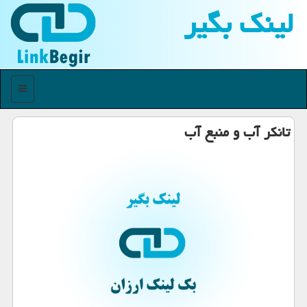
لینك بگیر
منو
تانكر آب و منبع آب