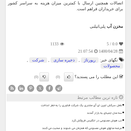
اتصالات همچنین ارسال با کمترین میزان هزینه به سراسر کشور
برای خریداران فراهم است.
مخزن آب
پلی‌اتیلنی
1133
/ 5
0.0
1400/04/28
21:07:54
تگهای خبر:
رپورتاژ
,
ذخیره سازی
,
شركت
,
محصولات
این مطلب را می پسندید؟
(0)
(0)
X
تازه ترین مطالب مرتبط
عامل سرکش اوپن ای آی مشتری یک شرکت فناوری را به خطر انداخت
سه مدل جمینای به بازار آمدند
تب هوش مصنوعی در انگلیس فروکش کرد
عرضه مدلهای هوش مصنوعی که همزمان می شنوند و صحبت می کنند