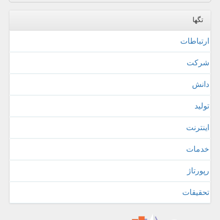
تگها
ارتباطات
شركت
دانش
تولید
اینترنت
خدمات
رپورتاژ
تحقیقات