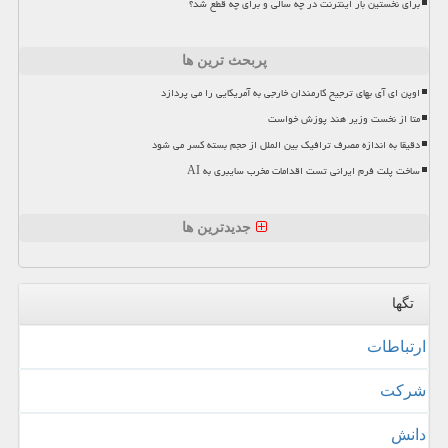
برای نخستین بار اینترنت در چه سالی و برای چه قطع شد؟
پربحث ترین ها
اوپن ای آی بهای ترجیح کارمندان خارجی به آمریکایی را می پردازد
متا از نخست وزیر هند پوزش خواست
دقیقا به اندازه مصرف ترافیک بین الملل از حجم بسته کسر می شود
ساخت پلت فرم ایرانی تست اقدامات مخرب سایبری به AI
جدیدترین ها
تگها
ارتباطات
شركت
دانش