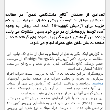
تعدادی از محققان ˮکالج دانشگاهی لندنˮ در مطالعه
اخیرشان موفق به توسعه روشی دقیق، غیرتهاجمی و کم
هزینه برای آزمایش کووید-19 شده اند. روش به وجود
آمده توسط پژوهشگران در نوع خود بسیار متفاوت می باشد
چونکه این آزمایش با بهره گیری از نمونه های گرفته شده از
صفحه نمایش تلفن های همراه انجام می شود.
به گزارش لینک بگیر به نقل از ایسنا و به نقل از سای تک دیلی،
این
مطالعه به رهبری دکتر "رودریگو یانگ(Rodrigo Young) از موسسه
چشم پزشکی کالج دانشگاهی لندن انجام شده و نتایج آن در مجله
"eLife" انتشار یافته است.
پژوهشگران در این مطالعه بجای آنکه به بررسی تست سواب افراد
بپردازند، به تجزیه و تحلیل سواب های صفحه نمایش گوشیهای
هوشمند
پرداختند و دریافتند افرادی که آزمایش پی سی آر سواب
بینی آنها مثبت بوده است نتایج آزمایش سواب کووید-۱۹ صفحه
نمایش گوشی آنها نیز بعد از نمونه برداری مثبت شده است.
این روش جدید که با نام" آزمایش صفحه نمایش تلفن همراه" یا
"پست" (PoST) شناخته می شود قادر به شناسایی ویروس کووید-۱۹
در تلفن های ۸۱ تا ۱۰۰ درصد افراد مبتلا به نوع شدید این ویروس