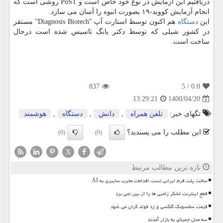
دریافتیم این آزمایش در نوع خود خاص است و PoST روشی است که
انجام آزمایش کووید-۱۹ بصورت انبوه را آسان می سازد.
این
دستگاه
هم اکنون توسط استارت آپ "Diagnosis Biotech" مستقر
در کشور شیلی که توسط دکتر یانگ تاسیس شده است درحال
ساخت است.
837
/ 5
0.0
1400/04/20
13:29:21
تگهای خبر:
تلفن همراه
,
دانش
,
دستگاه
,
هوشمند
این مطلب را می پسندید؟
(0)
(0)
X
تازه ترین مطالب مرتبط
ساخت پلت فرم ایرانی تست اقدامات مخرب سایبری به AI
قطع اینترنت لشکر زامبی ها را از بین نمی برد
قیمت سامسونگ گلکسی و زد فولد گران می شود
سه مدل جمینای به بازار آمدند