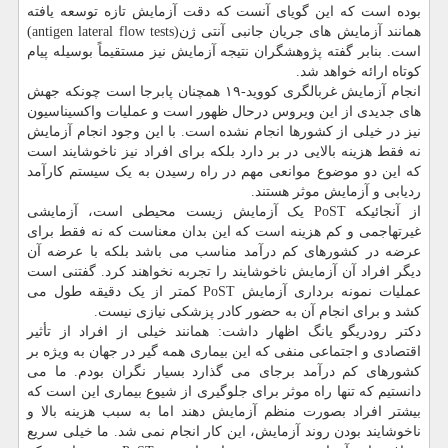
بوده است که این گویای آنست که دقت آزمایش تازه توسعه یافته
همانند آزمایش های جریان جانبی آنتی ژن(antigen lateral flow tests)
است. بنابر گفته پژوهشگران نتیجه آزمایش نیز مستقیماً بوسیله پیام
کوتاه ارائه خواهد شد.
انجام آزمایش غربالگری کووید-۱۹ همچنان پابرجا است چونکه جهش
های جدیدی از این ویروس درحال ظهور است و عملیات واکسیناسیون
نیز در خیلی از کشورها انجام نشده است. با این وجود انجام آزمایش
نه فقط هزینه بالایی در بر دارد بلکه برای افراد نیز ناخوشایند است
که این دو موضوع موانعی مهم در راه رسیدن به یک سیستم کارآمد
ردیابی و آزمایش موثر هستند.
از آنجائیکه PoST یک آزمایش زیست محیطی است، آزمایشی
غیرتهاجمی و کم هزینه است که این بدان معناست که نه فقط برای
عرضه در کشورهای کم درآمد مناسب می باشد بلکه با عرضه آن
دیگر افراد آن آزمایش ناخوشایند را تجربه نخواهند کرد. گفتنی است
عملیات نمونه برداری آزمایش PoST کمتر از یک دقیقه طول می
کشد و برای انجام آن به حضور کادر پزشکی نیازی نیست.
دکتر رودریگو یانگ اظهار داشت: همانند خیلی از افراد از تأثیر
اقتصادی و اجتماعی منفی که این بیماری همه گیر در جهان به ویژه بر
کشورهای کم درآمد برجای می گذارد بسیار نگران بودم. ما می
دانستیم که تنها راه موثر برای جلوگیری از شیوع بیماری این است که
بیشتر افراد بصورت منظم آزمایش دهند اما به سبب هزینه بالا و
ناخوشایند بودن روند آزمایش، این کار انجام نمی شد. ما خیلی سریع