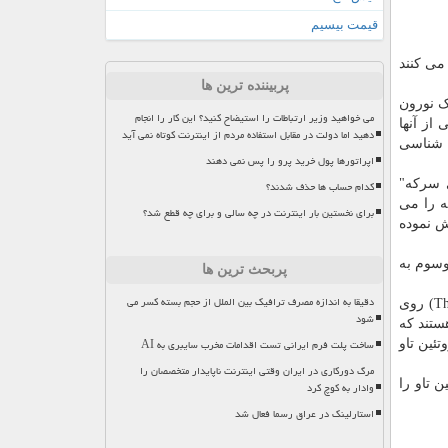
قیمت بیسیم
 ها کمک می کنند
پربیننده ترین ها
ک نورون
می خواهید وزیر ارتباطات را استیضاح کنید؟ این کار را انجام
ورد که آلزایمر یکی از آنها
دهید اما دولت در مقابل استفاده مردم از اینترنت کوتاه نمی آید
ه شناسی
اپراتورها پول خرید پرو را پس نمی دهند
گس های سرکه"
کدام حساب ها حذف شدند؟
که را می
برای نخستین بار اینترنت در چه سالی و برای چه قطع شد؟
اش نموده
Cysteine) در دو محل متفاوت موسوم به
پربحث ترین ها
دقیقا به اندازه مصرف ترافیک بین الملل از حجم بسته کسر می
هنگامی که سلول ها در محیطی با سطح بالایی از اکسیژن فعال قرار گرفتند، تجمع پروتئین تاو بدتر شد برای اینکه گروه های "تیول"(Thiol) روی
شود
ستند که
ساخت پلت فرم ایرانی تست اقدامات مخرب سایبری به AI
تئین تاو
مرگ دورکاری در ایران وقتی اینترنت ناپایدار متخصصان را
 تاو را
وادار به کوچ کرد
استارلینک در عراق رسما فعال شد