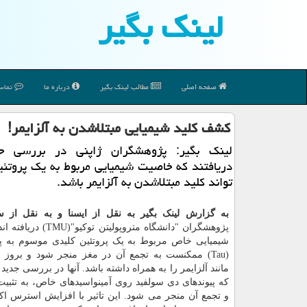
لینك بگیر
صفحه اصلی
مطالب لینك بگیر
درباره ما
تماس 
كشف كلید شیمیایی مبتلاشدن به آلزایمر!
لینک بگیر: پژوهشگران ژاپنی در بررسی ج
دریافتند که خاصیت شیمیایی مربوط به یک پروتئ
تواند کلید مبتلاشدن به آلزایمر باشد.
به گزارش لینک بگیر به نقل از ایسنا و به نقل از س
پژوهشگران "دانشگاه متروپولیتن ت
شیمیایی خاص مربوط به یک پروتئین کلیدی موسوم به پرو
(Tau) ممکنست به تجمع آن در مغز منجر شود و بروز ب
مانند آلزایمر را به همراه داشته باشد. آنها در بررسی جدید 
که پیوندهای دی سولفید روی آمینواسیدهای خاص، به تثبیت 
و تجمع آن منجر می شود. این تاثیر با افزایش استرس اکس