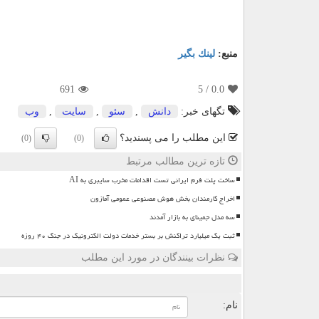
منبع:
لینك بگیر
691
/ 5
0.0
تگهای خبر:
دانش
,
سئو
,
سایت
,
وب
این مطلب را می پسندید؟
(0)
(0)
تازه ترین مطالب مرتبط
ساخت پلت فرم ایرانی تست اقدامات مخرب سایبری به AI
اخراج کارمندان بخش هوش مصنوعی عمومی آمازون
سه مدل جمینای به بازار آمدند
ثبت یک میلیارد تراکنش بر بستر خدمات دولت الکترونیک در جنگ ۴۰ روزه
نظرات بینندگان در مورد این مطلب
ن
نام: