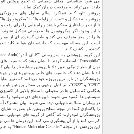
می شود. شناسایی اهداف شیمیایی که تجمع پروتئین تاو ر
دارند، می تواند به موفقیت درمان کمک نماید.
پروتئین تاو، کلید عملکرد سالم سلول های بیولوژیک
تا از نظر ساختاری محکم باشند و راه هایی را برای رفت و 
با این وجود، اگر میکروتوبول ها به درستی تشکیل نشوند، ا
است. این مساله مهمست که دانشمندان بتوانند کلید ت
کشنده را کشف کنند.
"Drosophila" استفاده کردند تا نشان دهند که خ
توان از نظر ژنتیکی تغییر داد تا پروتئین مشابه تاو را بیا
اند تا نشان دهند که خاصیت های خاص پروتئین های تاو جهش یا
"C291" و "C322"، اثر قابل توجهی بر مقدار پروتئین تاو و میزان سمی بودن آن دارد.
سیستئین ها اکسید می شوند تا پیوندهای دی سولفید را تشک
در بیماران مبتلا به تائوپاتی دیده می شوند. بیان مشترک آنت
را پاکسازی کنند؛ در نتیجه سطح پروتئین تاو بصورت شایان 
پژوهشگران امیدوارند که آگاهی از گروه های شیمیایی مسئول
کم می کنند یا از آن پیشگیری می کنند. این درمان ها می توان
این پژوهش، در مجله "Human Molecular Genetics" به چاپ رسید.