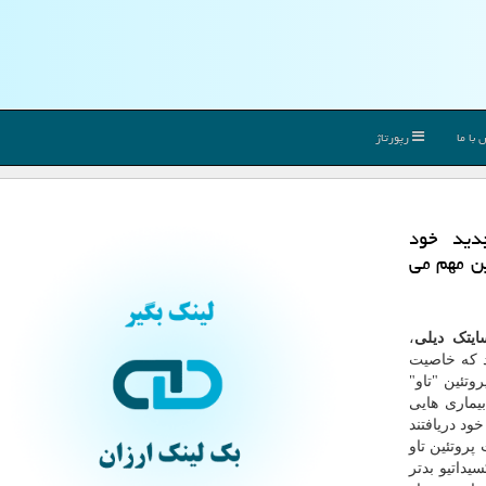
با ما
رپورتاژ
دید خود
ین مهم می
ایتک دیلی
،
وکیو"(TMU) دریافته اند که خاصیت
تئین "تاو"
یماری هایی
خود دریافتند
پروتئین تاو
یداتیو بدتر