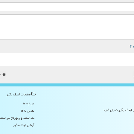
ص
صفحات لینك بگیر
درباره ما
 لینک بگیر دنبال کنید
تماس با ما
بک لینک و رپورتاژ در لینك
آرشیو لینك بگیر