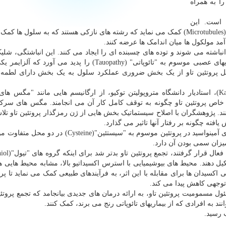
ا به همراه
ی است. این
پروتئین، به تشکیل و تثبیت "ریزلوله ها" یا "میکروتوبول ها"(Microtubules) کمک می نماید که رشته های نازکی هستند که به سلول
آمد مولکول ها میان اندامک ها عرضه کنند.
نباشته می شوند و توده های چسبنده ای را ایجاد می کنند. این انباشتگی، شلی
ها را در مغز متوقف می کند و طیف گسترده ای از بیماریهای عصبی موسوم به "تائوپاتی" (Tauopathy) را پدید می آ
بدیل پروتئین تاو از یک بخش ضروری عملکرد سلول به یک بخش دارای لطم
این گروه پژوهشی به سرپرستی "کانای آندو"(Kanae Ando)، استادیار دانشگاه متروپولیتن توکیو، از ارگانیسم هایی مانند "م
اصیت های خاص پروتئین تاو چگونه به توقف کامل کار آن می انجامند. مگس های سر
ن کنند. پژوهشگران با اصلاح سیستماتیک بخش هایی از ژن رمزگذار پروتئین تاو تل
فته چگونه بر رفتار آنها تاثیر می گذارد.
پژوهشگران در تازه ترین پروژه خود دریافتند که تغییر بقایای آمینواسید در پروتئین موسوم به "سیستئین"(
یل دهند. محیط های بیوشیمیایی با استرس اکسیداتیو بالا، مشابه محیط هایی ه
ی اکسیدان ها برای مقابله با این اثر، به فرآیندهای طبیعی کمک می نماید تا پرو
توجهی کاهش پیدا می کند.
 مسمومیت پروتئین تاو، به ارائه درمان های جدیدی بیانجامد که تجمع پروتئین
ند به افرادی که از بیماریهای تائوپاتی رنج می برند، کمک کنند.