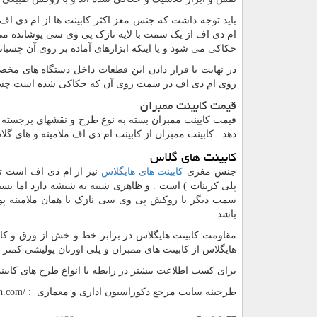
باید توجه داشت که جنس مغز اکثر کابینت ها از ام دی اف م
ام دی اف از یک سمت با لایه نازک پی وی سی پوشانده م
حکاکی می شود و یا اینکه ابزارهای آماده بر روی آن چسبان
در نهایت با قرار دادن این قطعات داخل دستگاه های مخ
روی ام دی اف در سمت روی آن که حکاکی شده است چسبا
قیمت کابینت ممبران
قیمت کابینت ممبران بسته به نوع طرح و نقشهای برجسته
دهد . کابینت ممبران از کابینت ام دی اف ملامینه و های گل
کابینت های گلاس
جنس مغزی
کابینت های هایگلاس
نیز از ام دی اف است ت
پلی کربنات ) است . و ظاهری شبیه به شیشه دارد اما بس
سمت دیگر با روکش پی وی سی نازک یا همان ملامینه پوش
باشد .
مقاومت کابینت هایگلاس در برابر خط و خش از ورق و کابی
هایگلاس از کابینت های ممبران و پلی اورتان پولیشی کمتر
برای کسب اطلاعت بیشتر در رابطه با انواع طرح های کابینت
طرحینه سایت مرجع دکوراسیون اداری و معماری :
eh.com/