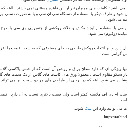
ی باشد ؛ کابینت های ممبران نیز از این قاعده مستثنی نمی باشند . البته که 
ی شود و طرف دیگر با استفاده از دستگاه سی ان سی و یا به صورت دستی بر
ده می شود .
صوصی با استفاده از ایجاد مکش و خلاء، روکشی از جنس پی وی سی با طرح
نده (وکیوم) می شود.
 آن دارد و نیز انتخاب روکش طبیعی به جای مصنوعی که به شدت قیمت را اف
اس گرانتر است .
نها ویژگی ای که دارد سطح براق و روشن آن است که از جنس پلاکسی گلا
یار سبکو مقاوم است . معمولا ورق های کابینت های گلاس از یک سمت های گل
انده می شود البته که در برخی از طراحی های هر دو سمت نیز می تواند 
نت ام دی اف ملامینه کمتر است ولی قیمت بالاتری نسبت به آن دارد . قیمت
 است .
 می توانید وارد این
لینک
شوید.
https://tarhin