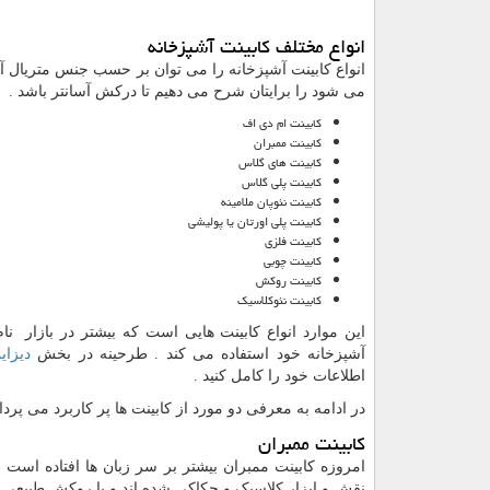
انواع مختلف کابینت آشپزخانه
انواع کابینت آشپزخانه را می توان بر حسب جنس متریال آن د
می شود را برایتان شرح می دهیم تا درکش آسانتر باشد .
کابینت ام دی اف
کابینت ممبران
کابینت های گلاس
کابینت پلی گلاس
کابینت نئوپان ملامینه
کابینت پلی اورتان یا پولیشی
کابینت فلزی
کابینت چوبی
کابینت روکش
کابینت نئوکلاسیک
این موارد انواع کابینت هایی است که بیشتر در بازار
آشپزخانه خود استفاده می کند . طرحینه در بخش
دیزای
اطلاعات خود را کامل کنید .
در ادامه به معرفی دو مورد از کابینت ها پر کاربرد می پرداز
کابینت ممبران
امروزه کابینت ممبران بیشتر بر سر زبان ها افتاده است
نقش و ابزار کلاسیک و حکاکی شده اند و با روکش طبیعی و