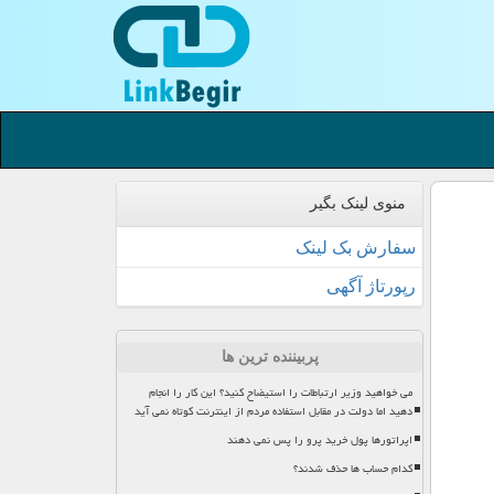
منوی لینک بگیر
سفارش بک لینک
رپورتاژ آگهی
پربیننده ترین ها
می خواهید وزیر ارتباطات را استیضاح کنید؟ این کار را انجام
دهید اما دولت در مقابل استفاده مردم از اینترنت کوتاه نمی آید
اپراتورها پول خرید پرو را پس نمی دهند
کدام حساب ها حذف شدند؟