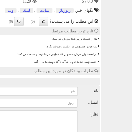
1129
/ 5
0.0
تگهای خبر:
رپورتاژ
,
سایت
,
لینك
,
وب
این مطلب را می پسندید؟
(0)
(0)
تازه ترین مطالب مرتبط
متا از نخست وزیر هند پوزش خواست
تب هوش مصنوعی در انگلیس فروکش کرد
عرضه مدلهای هوش مصنوعی که همزمان می شنوند و صحبت می کنند
رقیب چینی جدید اوپن ای آی و آنتروپیک به بازار آمد
نظرات بینندگان در مورد این مطلب
ن
نام:
ایمیل:
نظر: