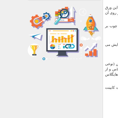
این ورق
 روی آن
 چوب بر
زایش می
س (نوعی
اس و از
هایگلاس
 کابینت