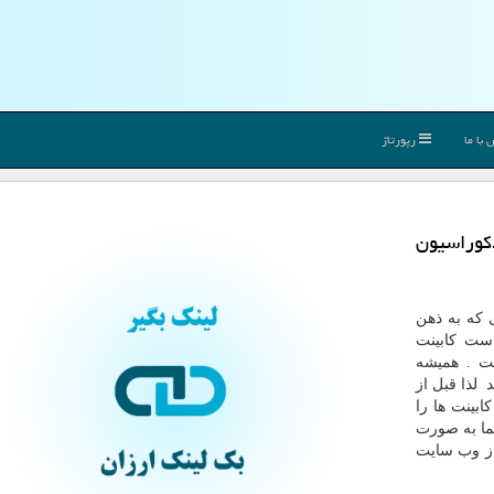
با ما
رپورتاژ
كوراسیون
 که به ذهن
ست کابینت
ت . همیشه
د لذا قبل از
ابینت ها را
شما به صورت
از وب سایت