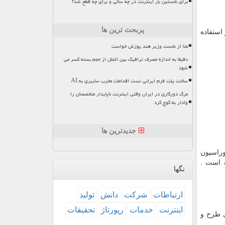
برای نخستین بار اینترنت در چه سالی و برای چه قطع شد؟
پربحث ترین ها
استفاده
متا از نخست وزیر هند پوزش خواست
دقیقا به اندازه مصرف ترافیک بین الملل از حجم بسته کسر می
شود
ساخت پلت فرم ایرانی تست اقدامات مخرب سایبری به AI
مرگ دورکاری در ایران وقتی اینترنت ناپایدار متخصصان را
وادار به کوچ کرد
جدیدترین ها
وراسیون
 است .
تگها
ارتباطات
شركت
دانش
تولید
اینترنت
خدمات
رپورتاژ
تحقیقات
ی طرح و