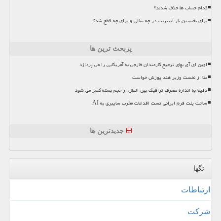
کدام حساب ها حذف شدند؟
برای نخستین بار اینترنت در چه سالی و برای چه قطع شد؟
پربحث ترین ها
اوپن ای آی بهای ترجیح کارمندان خارجی به آمریکایی را می پردازد
متا از نخست وزیر هند پوزش خواست
دقیقا به اندازه مصرف ترافیک بین الملل از حجم بسته کسر می شود
ساخت پلت فرم ایرانی تست اقدامات مخرب سایبری به AI
جدیدترین ها
تگها
ارتباطات
شركت