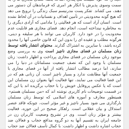
سمت وسوی پذیرش یا انکار هر امری که فرماندهان آن دستور می
دهند، می کشاند. تفکر پست مدرنیسم سبک زندگی را ترویج می دهد
که هیچ گونه محدودیتی در تأمین اهداف و نفسانیات در آن لحاظ نشده
است. انسان آزاد است که هر فعالیتی را مادامی که آزادی دیگری را
به مخاطره نینداخته است، انجام دهد. فضای مجازی هم قابلیت عدم
محدودیت را در خود دارد. کاربران می توانند با هر سلیقه و دینی،
هرگونه مطلب و عقیده ای را بدون این که قانون خاصی آنها را محدود
کرده باشد، با سایرین به اشتراک گذارند.
محتوای انتشار یافته توسط
زنان مسلمان در فضای مجازی ناچیز است
وی به بررسی وضع
موجود زنان مسلمان در فضای مجازی پرداخت و اظهار داشت: زنان
مسلمان با وجود این که نصف جمعیت مسلمانان در دنیا را می
سازند، اما درصد مطالب انتشار یافته از آنها در فضای مجازی با
جمعیت آنها مطابقت ندارد و بسیار ناچیز است. آن زنانی هم که در
این فضا فعالیت می نمایند، تنها فعالیت آنها بعنوان زن مسلمان این
است که یا عکس پروفایل خویش را با حجاب برگزیده اند یا این که
در قسمت توضیحات نام کاربری نوشته اند که «من مسلمان هستم».
همینطور معارف و آموزه های اسلامی که توسط زنان مسلمان
بارگذاری می شود بسیار ناچیز و غیر مؤثر است، چونکه فاقد عنصر
استدلال و بیان عقلانی است. راهکار صحیح در این حوزه، فعالیت
بیشتر و مؤثر زنان است. وی در تشریح وضعیت کاربران زن در
جامعه ایران به تقسیم آنها به دو گروه مدافع حجاب و فعالان ضد
حجاب اشاره داشت و اظهار داشت: با کمال تأسف فعالان ضد حجاب