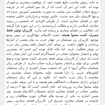
به علت روش مناسب تبلیغ عقیده خود، از موفقیت بیشتری برخوردار
بوده اند. علت این امر آن است که از یک سو کسانی که در عرصه
ترویج حجاب فعالیت می نمایند، به صورت تخصصی آموزش ندیده اند
و تنها کارشان بیان چند حدیث، عکس نوشته و قراردادن عکس محجبه
خود در فضای مجازی است. از طرفی افرادی که تخصص در زمینه
معارف اسلامی دارند و مطالب ارزشمندی را در این حوزه فرا گرفته
اند، فعالیتی در فضای مجازی و رسانه ای ندارند.
کاربران توئیتر فقط
مصرف کننده محتوا هستند
حجت الاسلام جهانگیری در تبیین وضع
موجود کاربران زن مسلمان در جهان عرب به بیان بعضی از آمارها
پرداخت و اظهار داشت: بر مبنای آمار انتشار یافته بیشتر زنان عرب
در توئیتر فعالیت دارند. اما نکته قابل توجه این است که بیشترین
تولید و انتشار محتوای حجاب در اینستاگرام است این آمار نشان داده
است که خیلی از کاربران توئیتر فقط مصرف کننده محتوا بوده و هیچ
تلاشی برای تولید و انتشار محتوا درباره حجاب ندارند. از طرفی زنان
مسلمان ساکن اروپا با این که جمعیت بسیار کمتری از زنان مسلمان
کشورهای عربی را دارا هستند، تولید محتوای بسیار بیشتری در
مقایسه با زنان عرب داشته اند. علاوه بر این که زنان مسلمان
اروپایی دارای تحصیلات دانشگاهی هم هستند و با این سبقه علمی به
تولید محتوا مبادرت ورزیده اند. جای تأسف است که تنها ۴ درصد از
مبلغین حجاب در فضای مجازی دارای تحصیلات آکادمیک هستند. وی
ضمن اشاره به یکی از صدمه های فعالان حوزه مطالعات زن و
خانواده در فضای مجازی، تصریح کرد: کاربران فضای مجازی، زمین