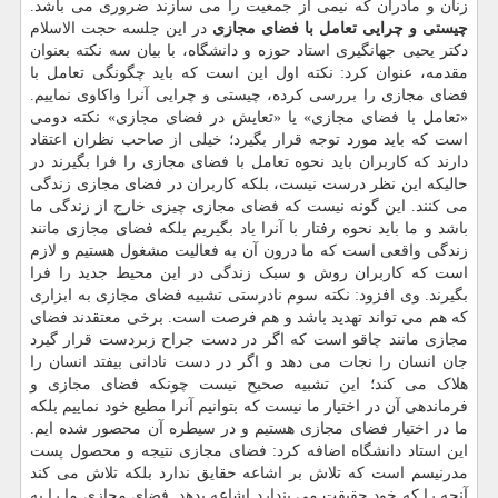
زنان و مادران که نیمی از جمعیت را می سازند ضروری می باشد.
چیستی و چرایی تعامل با فضای مجازی
در این جلسه حجت الاسلام
دکتر یحیی جهانگیری استاد حوزه و دانشگاه، با بیان سه نکته بعنوان
مقدمه، عنوان کرد: نکته اول این است که باید چگونگی تعامل با
فضای مجازی را بررسی کرده، چیستی و چرایی آنرا واکاوی نماییم.
«تعامل با فضای مجازی» یا «تعایش در فضای مجازی» نکته دومی
است که باید مورد توجه قرار بگیرد؛ خیلی از صاحب نظران اعتقاد
دارند که کاربران باید نحوه تعامل با فضای مجازی را فرا بگیرند در
حالیکه این نظر درست نیست، بلکه کاربران در فضای مجازی زندگی
می کنند. این گونه نیست که فضای مجازی چیزی خارج از زندگی ما
باشد و ما باید نحوه رفتار با آنرا یاد بگیریم بلکه فضای مجازی مانند
زندگی واقعی است که ما درون آن به فعالیت مشغول هستیم و لازم
است که کاربران روش و سبک زندگی در این محیط جدید را فرا
بگیرند. وی افزود: نکته سوم نادرستی تشبیه فضای مجازی به ابزاری
که هم می تواند تهدید باشد و هم فرصت است. برخی معتقدند فضای
مجازی مانند چاقو است که اگر در دست جراح زبردست قرار گیرد
جان انسان را نجات می دهد و اگر در دست نادانی بیفتد انسان را
هلاک می کند؛ این تشبیه صحیح نیست چونکه فضای مجازی و
فرماندهی آن در اختیار ما نیست که بتوانیم آنرا مطیع خود نماییم بلکه
ما در اختیار فضای مجازی هستیم و در سیطره آن محصور شده ایم.
این استاد دانشگاه اضافه کرد: فضای مجازی نتیجه و محصول پست
مدرنیسم است که تلاش بر اشاعه حقایق ندارد بلکه تلاش می کند
آنچه را که خود حقیقت می پندارد اشاعه بدهد. فضای مجازی ما را به