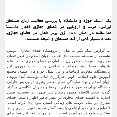
یک استاد حوزه و دانشگاه با بررسی فعالیت زنان مسلمان
ایرانی، عرب و اروپایی در فضای مجازی اظهار داشت:
متاسفانه در میان ۱۰۰ زن برتر فعال در فضای مجازی،
تعداد بسیار کمی از آنها مسلمان و شیعه هستند.
به گزارش لینک بگیر به نقل از پژوهشگاه فضای مجازی، دومین
نشست از سلسله نشست های علمی «جهان اسلام در عصر فضای
مجازی» با مبحث «حضور زن مسلمان در فضای مجازی؛ هست ها و
بایدها» توسط دفتر مطالعات اسلامی و
ارتباطات
حوزوی این
پژوهشگاه، معاونت ارتباطات و بین الملل حوزه های علمیه، مجتمع
آموزش علوم اسلامی کوثر، خبرگزاری ابناء، مؤسسه آینده پژوهی
جهان اسلام و نهاد نمایندگی مقام معظم رهبری در پردیس فارابی
دانشگاه تهران به صورت مجازی، برخط و به زبان انگلیسی برگزار
گردید. حجت الاسلام محمود رفیعان دبیر علمی این نشست، ضمن
اشاره به اهمیت فضای مجازی در عصر حاضر اظهار داشت: فضای
مجازی در تمام عرصه های زندگی انسان نفوذ پیدا کرده است.
تکنولوژی های جدید ارتباطی با رشد گسترده خود، تغییر بسیاری را در
ساختار جوامع فراهم آورده است. از این رو شناخت این فضا برای