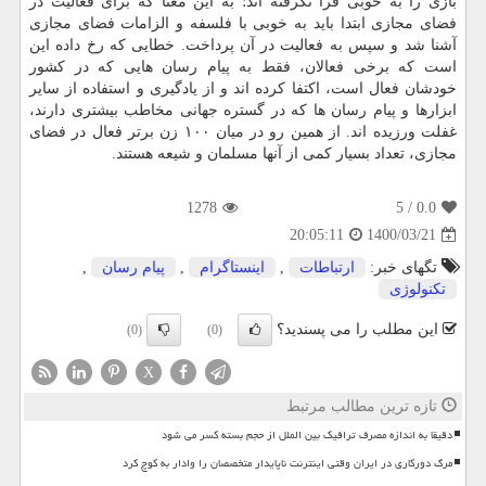
بازی را به خوبی فرا نگرفته اند؛ به این معنا که برای فعالیت در
فضای مجازی ابتدا باید به خوبی با فلسفه و الزامات فضای مجازی
آشنا شد و سپس به فعالیت در آن پرداخت. خطایی که رخ داده این
است که برخی فعالان، فقط به پیام رسان هایی که در کشور
خودشان فعال است، اکتفا کرده اند و از یادگیری و استفاده از سایر
ابزارها و پیام رسان ها که در گستره جهانی مخاطب بیشتری دارند،
غفلت ورزیده اند. از همین رو در میان ۱۰۰ زن برتر فعال در فضای
مجازی، تعداد بسیار کمی از آنها مسلمان و شیعه هستند.
1278
/ 5
0.0
1400/03/21
20:05:11
تگهای خبر:
ارتباطات
,
اینستاگرام
,
پیام رسان
,
تكنولوژی
این مطلب را می پسندید؟
(0)
(0)
X
تازه ترین مطالب مرتبط
دقیقا به اندازه مصرف ترافیک بین الملل از حجم بسته کسر می شود
مرگ دورکاری در ایران وقتی اینترنت ناپایدار متخصصان را وادار به کوچ کرد