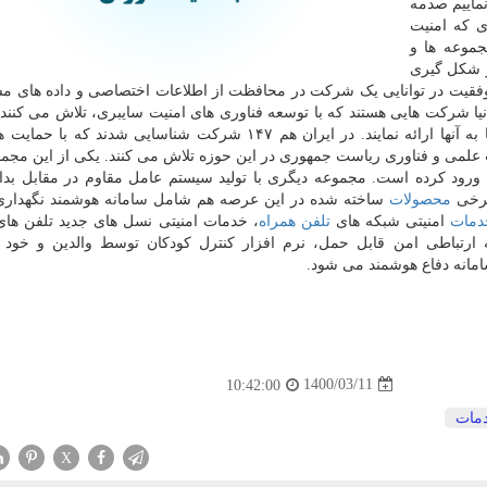
نماییم صدمه
 که امنیت
جموعه ها و
در شکل گیری
قیت در توانایی یک شرکت در محافظت از اطلاعات اختصاصی و داده های م
دنیا شرکت هایی هستند که با توسعه فناوری های امنیت سایبری، تلاش می کنند
در این حوزه و برای حفظ اطلاعات و داده های شرکت ها به آنها ارائه نمایند. در ایران هم ۱۴۷ شرکت شناسایی شدن
علمی و فناوری ریاست جمهوری در این حوزه تلاش می کنند. یکی از این مجموع
 امن شبکه (HW-IPSEC) به این حوزه ورود کرده است. مجموعه دیگری با تولید سیستم عامل مقاوم در مقابل 
برخی
محصولات
ساخته شده در این عرصه هم شامل سامانه هوشمند نگهداری 
دمات
امنیتی شبکه های
تلفن همراه
، خدمات امنیتی نسل های جدید تلفن های
 ارتباطی امن قابل حمل، نرم افزار کنترل کودکان توسط والدین و خود 
امانه دفاع هوشمند می شود.
1400/03/11
10:42:00
مات
X