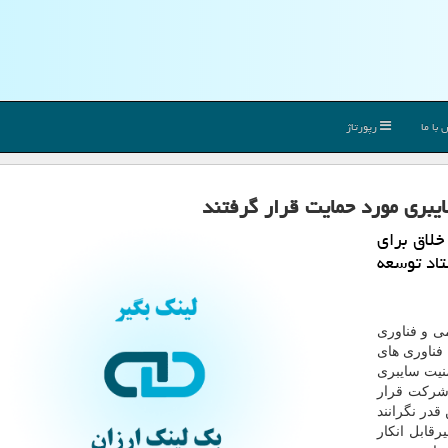
با ما
رپورتاژ
یان و خلاق برای
تاد توسعه
می و فناوری
فناوری های
منیت سایبری
شرکت قرار
قدر نگرانند
رقابل انکار