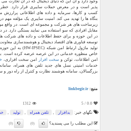
وجود دارد و آن این که دنیای دیجیتال که در آن تجارت می 
پذیر است و در معرض حملات سایبری قرار دارد. خطری
کسب و کارها، سرمایه و داده های اطلاعاتی پرارزش م
بنگاه ها را تهدید می کند. امنیت سایبری یک مؤلفه مهم 
زیرساخت های هر شرکت و مجموعه ای است. در واقع موف
مقابل افرادی که سو استفاده می نمایند بستگی دارد. در 
توسعه فناوری های اقتصاد دیجیتال و هوشمندسازی معاونت 
تولید ماژول ارتباط
خاص منظوره خدماتی در این عرصه عرضه کرده است. 
امن اطلاعات، توکن و
سخت افزار
امن سخت افزاری،
خ
خدمات امنیتی نسل های جدید تلفن های همراه، سامانه
بزرگسالان، سامانه هوشمند نظارت و کنترل از راه دور و س
منبع:
linkbegir.ir
1312
/ 5
0.0
تگهای خبر:
بدافزار
,
تلفن همراه
,
تولید
,
خد
این مطلب را می پسندید؟
(0)
(0)