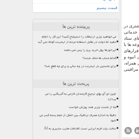
قیمت بیسیم
شتری در
پربیننده ترین ها
 خدماتی
می خواهید وزیر ارتباطات را استیضاح کنید؟ این کار را انجام
د که با حمایت های ستاد
دهید اما دولت در مقابل استفاده مردم از اینترنت کوتاه نمی آید
ه ها با
اپراتورها پول خرید پرو را پس نمی دهند
بدافزارهای
انبوه و
کدام حساب ها حذف شدند؟
 همراه،
برای نخستین بار اینترنت در چه سالی و برای چه قطع شد؟
مراقبتی
پربحث ترین ها
اوپن ای آی بهای ترجیح کارمندان خارجی به آمریکایی را می
پردازد
متا از نخست وزیر هند پوزش خواست
دقیقا به اندازه مصرف ترافیک بین الملل از حجم بسته کسر می
شود
ساخت پلت فرم ایرانی تست اقدامات مخرب سایبری به AI