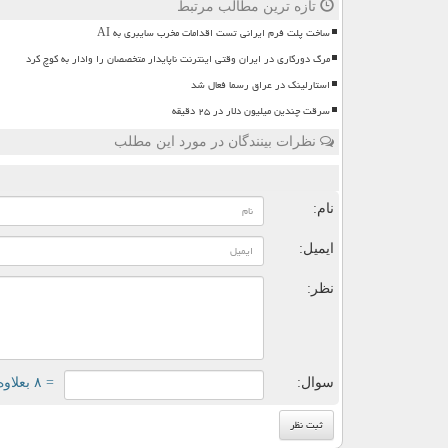
تازه ترین مطالب مرتبط
ساخت پلت فرم ایرانی تست اقدامات مخرب سایبری به AI
مرگ دورکاری در ایران وقتی اینترنت ناپایدار متخصصان را وادار به کوچ کرد
استارلینک در عراق رسما فعال شد
سرقت چندین میلیون دلار در ۲۵ دقیقه
نظرات بینندگان در مورد این مطلب
ن
نام:
ایمیل:
نظر:
سوال:
= ۸ بعلاوه ۵