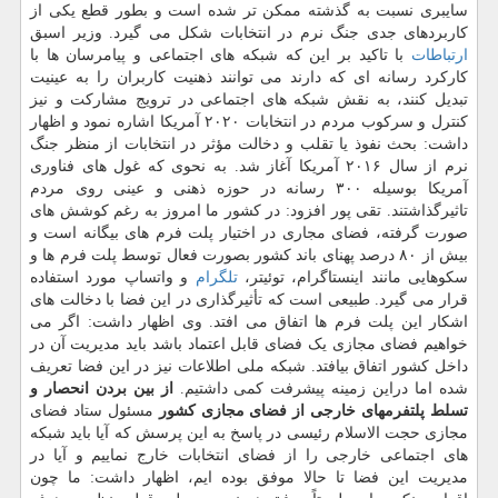
سایبری نسبت به گذشته ممکن تر شده است و بطور قطع یکی از
کاربردهای جدی جنگ نرم در انتخابات شکل می گیرد. وزیر اسبق
ارتباطات
با تاکید بر این که شبکه های اجتماعی و پیامرسان ها با
کارکرد رسانه ای که دارند می توانند ذهنیت کاربران را به عینیت
تبدیل کنند، به نقش شبکه های اجتماعی در ترویج مشارکت و نیز
کنترل و سرکوب مردم در انتخابات ۲۰۲۰ آمریکا اشاره نمود و اظهار
داشت: بحث نفوذ یا تقلب و دخالت مؤثر در انتخابات از منظر جنگ
نرم از سال ۲۰۱۶ آمریکا آغاز شد. به نحوی که غول های فناوری
آمریکا بوسیله ۳۰۰ رسانه در حوزه ذهنی و عینی روی مردم
تاثیرگذاشتند. تقی پور افزود: در کشور ما امروز به رغم کوشش های
صورت گرفته، فضای مجاری در اختیار پلت فرم های بیگانه است و
بیش از ۸۰ درصد پهنای باند کشور بصورت فعال توسط پلت فرم ها و
سکوهایی مانند اینستاگرام، توئیتر،
تلگرام
و واتساپ مورد استفاده
قرار می گیرد. طبیعی است که تأثیرگذاری در این فضا با دخالت های
اشکار این پلت فرم ها اتفاق می افتد. وی اظهار داشت: اگر می
خواهیم فضای مجازی یک فضای قابل اعتماد باشد باید مدیریت آن در
داخل کشور اتفاق بیافتد. شبکه ملی اطلاعات نیز در این فضا تعریف
شده اما دراین زمینه پیشرفت کمی داشتیم.
از بین بردن انحصار و
تسلط پلتفرمهای خارجی از فضای مجازی کشور
مسئول ستاد فضای
مجازی حجت الاسلام رئیسی در پاسخ به این پرسش که آیا باید شبکه
های اجتماعی خارجی را از فضای انتخابات خارج نماییم و آیا در
مدیریت این فضا تا حالا موفق بوده ایم، اظهار داشت: ما چون