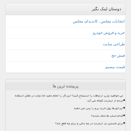
دوستان لینک بگیر
انتخابات مجلس ، کاندیدای مجلس
خرید و فروش خودرو
طراحی سایت
فیش حج
قیمت بیسیم
پربیننده ترین ها
می خواهید وزیر ارتباطات را استیضاح کنید؟ این کار را انجام دهید اما دولت در مقابل استفاده
مردم از اینترنت کوتاه نمی آید
اپراتورها پول خرید پرو را پس نمی دهند
کدام حساب ها حذف شدند؟
برای نخستین بار اینترنت در چه سالی و برای چه قطع شد؟