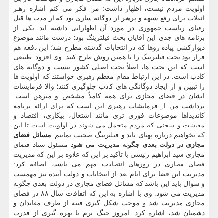
اولویت مردم نیست، اظهار داشت: من فکر می کنم اشاره رهبر
انقلاب برای رفع شبهه و پرهیز از دوگانه سازی بود که از مدت ها قبل
رقبای ریاست جمهوری در مورد آن اظهاراتی داشته اند. یکی از
برنامه های جدی این آقایان بحث فیلترینگ بود؛ درست مانند موضوع
دیوارکشی پیاده روها که در انتخابات گذشته مطرح شد؛ این دفعه هم
قرار بود بحث فیلترینگ را با همین روش طرح کنند. وی افزود: طبیعی
است که این بحث ها، اصلاً بحث اصلی کشور نیست و دوگانه های
کاذب است. در این ارتباط مقام معظم رهبری خواستند که اولویت ها
را تبیین و از ایجاد دوگانگی های کاذب جلوگیری کنند؛ والا فرمایشات
ایشان در فضای مجازی برای همه کاملاً مشخص و مبرهن است.
برداشت من از فرمایشات رهبری این است که برای ارائه برنامه
کاندیداها موضوعات فوری تری مانند اشتغال، بیکاری، اقتصاد و
معیشت و سختی که مردم متحمل می شوند در اولویت است تا این
که بخواهیم درباره پهنای باند و فیلترینگ صحبت نماییم.
مسائل فضای
مجازی در دولت بعدی چگونه مدیریت می شود
مسئول ستاد فضای
مجازی سید ابراهیم رئیسی با تاکید بر این که علاوه بر این که مدیریت
فضای مجازی در روزهای انتخابات مهم می باشد، اضافه کرد:
مدیریت این فضا برای ایام بعد از انتخابات و دولت آینده نیز مهمست
و سوال باید این باشد که مسائل فضای مجازی در دولت بعدی چگونه
مدیریت می شود. وی با اشاره به این که اتفاقات سال ۸۸ در فضای
مجازی مدیریت شد و موجب شکل گیری فتنه از طرف معاندان و
دشمنان شد، اشاره کرد: امروز جنگ نرم با بهره گیری از قدرت