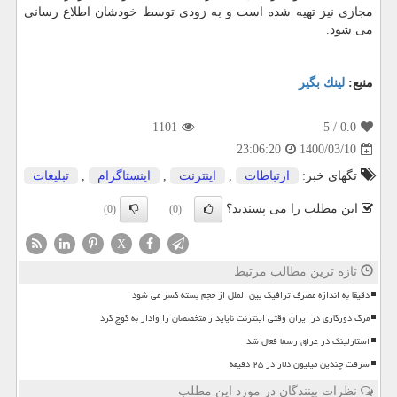
مجازی نیز تهیه شده است و به زودی توسط خودشان اطلاع رسانی
می شود.
منبع:
لینك بگیر
1101
/ 5
0.0
1400/03/10
23:06:20
تگهای خبر:
ارتباطات
,
اینترنت
,
اینستاگرام
,
تبلیغات
این مطلب را می پسندید؟
(0)
(0)
X
تازه ترین مطالب مرتبط
دقیقا به اندازه مصرف ترافیک بین الملل از حجم بسته کسر می شود
مرگ دورکاری در ایران وقتی اینترنت ناپایدار متخصصان را وادار به کوچ کرد
استارلینک در عراق رسما فعال شد
سرقت چندین میلیون دلار در ۲۵ دقیقه
نظرات بینندگان در مورد این مطلب