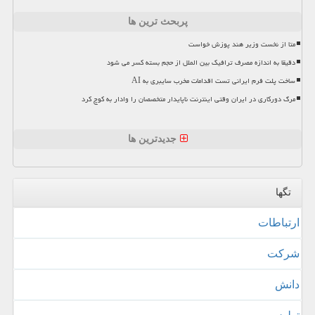
پربحث ترین ها
متا از نخست وزیر هند پوزش خواست
دقیقا به اندازه مصرف ترافیک بین الملل از حجم بسته کسر می شود
ساخت پلت فرم ایرانی تست اقدامات مخرب سایبری به AI
مرگ دورکاری در ایران وقتی اینترنت ناپایدار متخصصان را وادار به کوچ کرد
جدیدترین ها
تگها
ارتباطات
شركت
دانش