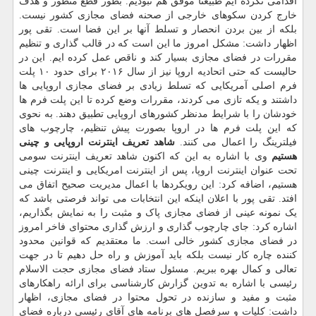
اقدامی نکرده ایم طبیعتاً موفق هم نبودیم. بطور قطع منظور و هدف
خارج کردن سکوهای خارجی از صحنه فضای مجازی کشور نیست.
بلکه از بین بردن انحصار و تسلط آنها بر این فضا است. تقی پور
اظهار داشت: مشکل امروز ما این است که در قالب گذاری و تنظیم
مقررات در فضای مجازی بسیار کند و ناقص عمل کرده ایم. این در
حالیست که حتی اتحادیه اروپا نیز از سال ۲۰۱۶ برای حدود ۱۰ پلت
فرم اصلی آمریکایی که تسلط زیادی بر فضای مجازی اروپایی ها
داشتند و یکه تازی می کردند، مقررات وضع کرده تا این پلت فرم ها
خودشان را با شرایط مدنظر کشورهای اروپایی تطبیق دهند. به نحوی
که این پلت فرم ها در اروپا بصورت پیش تنظیم، چارچوب های
فیلترینگ را اعمال می کنند.
شاهد تعریف اینترنت اروپایی و چینی
هستیم
وی با اشاره به این که اکنون شاهد تعریف اینترنت سومی
تحت عنوان اینترنت اروپا، پس از اینترنت امریکایی و اینترنت چینی
هستیم، اضافه کرد: این رویکردها با اعمال مدیریت صحیح اتفاق می
افتد. تقی پور با اعلان اینکه این انتخابات می تواند فرصتی باشد که
یک نمونه عینی از فضای مجازی پاک و مثبت را به نمایش بگذاریم،
اشاره کرد: جای چارچوب گذاری و ارزش گذاری محتوای فاخر امروز
در فضای مجازی کشور خالی است. ما معتقدیم که قوانین محدود
کننده چاره کار نیست بلکه باید آموزش و راه حل دهیم تا در جهت
تعالی و کمال بهره ببریم. مسئول ستاد فضای مجازی حجت الاسلام
رئیسی با اشاره به تدوین گزارش کارشناسی برای ارائه راهکارهای
مثبت و مفید و سازنده در تحول محتوا در فضای مجازی، اظهار
داشت: کلیات و سرفصل های برنامه های آقای رئیسی درباره فضای