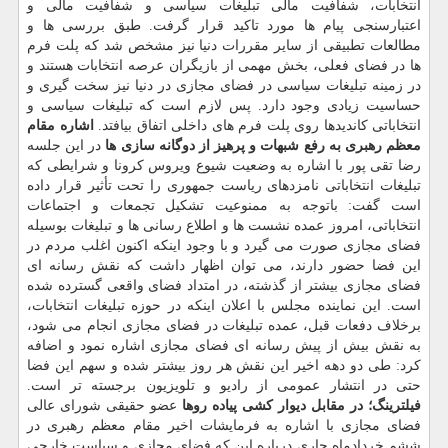
انتخابات، شفافیت مالی تبلیغات سیاسی و شفافیت مالی و
اعتبارسنجی پیام ها مورد تاکید قرار گرفت. طبق بررسی ها و
مطالعات تطبیقی از سایر مقررات دنیا نیز مشخص شد که پلت فرم
ها در فضای فعلی، بخش مهمی از بازیگران عرصه انتخابات هستند و
در زمینه تبلیغات سیاسی در فضای مجازی در دنیا نیز سخت گیری و
حساسیت زیادی وجود دارد. پس لازم است که تبلیغات سیاسی و
انتخاباتی کاندیدها روی پلت فرم های داخلی اتفاق بیافتد.
اشاره مقام
معظم رهبری به رفع شبهات و پرهیز از دوگانه سازی ها
در این جلسه
رضا تقی پور با اشاره به وضعیت شیوع ویروس کرونا و شرایطی که
تبلیغات انتخاباتی نامزدهای ریاست جمهوری را تحت تأثیر قرار داده
است گفت: باتوجه به ممنوعیت تشکیل تجمعات و اجتماعات
انتخاباتی، امروز عمده نشست ها و اطلاع رسانی ها و تبلیغات بوسیله
فضای مجازی صورت می گیرد و با وجود اینکه اکنون اغلب مردم در
این فضا حضور دارند، می توان اظهار داشت که نقش رسانه ای
فضای مجازی بیشتر از گذشته، در امتداد فضای واقعی گسترده شده
است. این نماینده مجلس با اعلان اینکه در حوزه تبلیغات انتخابات،
برخلاف دفعات قبل، عمده تبلیغات در فضای مجازی انجام می شود،
به نقش بیش از پیش رسانه ای فضای مجازی اشاره نمود و اضافه
کرد: طی دو دهه اخیر این نقش هر روز بیشتر شده و سهم این فضا
حتی در انتشار عمومی از رادیو و تلویزیون برجسته تر است.
فیلترینگ؛ در مقابل دیوار کشی پیاده روها
عضو حقیقی شورای عالی
فضای مجازی با اشاره به فرمایشات اخیر مقام معظم رهبری در
ششم خردادماه جاری درباره این که فضای مجازی و سیاست خارجی