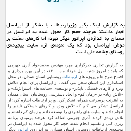
به گزارش لینک بگیر وزیرارتباطات با تشکر از ایرانسل
اظهار داشت: هرچند حجم کار محول شده به ایرانسل در
همدان به اندازه‌ی اپراتور دیگر نبود؛ اما کارهای سخت بر
دوش ایرانسل بود که یک نمونه‌ی آن، سایت پیچیده‌ی
روستای چشمه علی است.
به گزارش تجاری خبرگزاری مهر، مهندس محمدجواد آذری جهرمی
که بامداد امروز شنبه، اول خرداد ماه ۱۴۰۰، در آیین بهره برداری و
افتتاح طرح ها و پروژه های
ارتباطات
روستایی استان همدان، در محل
استانداری این استان سخن می گفت، از ایرانسل برای انجام «تلاش
ویژه و کارهای خستگی ناپذیر» و توسعه‌ی «سایت های استراتژیک» و
«تلاش زیاد» در «زمان کم» و ایجاد دسترسی روستاییان استان همدان
به اینترنت پرسرعت همراه، تشکر کرد. وزیر ارتباطات اشاره کرد: از
ایرانسل تشکر می کنم که تلاش ویژه و کارهای خستگی ناپذیر را
انجام دادند و سایت های راهبردی را توسعه دادند و زمان کم داشتند و
تلاش زیادی کردند. آذری جهرمی اضافه کرد: هرچند برمبنای برنامه
ریزی کلی و تقسیم انجام شده، حجم کار محول شده به ایرانسل در
توسعه‌ی ارتباطات روستایی استان همدان، به اندازه‌ی
اپراتور
دیگر