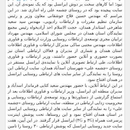
نبود؛ اما کارهای سخت بر دوش ایرانسل بود که یک نمونه‌ی آن، این
سایت پیچیده بود که در روستای چشمه علی راه اندازی شد. در این
مراسم که مهندس حسین فلاح جوشقانی معاون وزیر و رئیس
سازمان تنظیم مقررات و ارتباطات رادیویی، مهندس سید سعید
شاهرخی استاندار همدان، حجت الاسلام احد آزادیخواه رئیس مجمع
نمایندگان استان همدان در مجلس شورای اسلامی، مهندس مهرداد
ترابیان مجری توسعه‌ی ارتباطات روستایی وزارت ارتباطات و فناوری
اطلاعات، مهندس مجتبی ساکی مدیرکل ارتباطات و فناوری اطلاعات
استان همدان و شماری از مدیران و فعالان ارتباطی استان نیز
بصورت حضوری و آنلاین حضور داشتند، وزیر ارتباطات و فناوری
اطلاعات، طی ارتباط تصویری آنلاین با نماینده‌ی ایرانسل مستقر در
روستای «چشمه علی» شهرستان اسدآباد همدان، سایت ارتباطی این
روستا را به نمایندگی از سایر سایت های ارتباطی روستایی ایرانسل
در همدان افتتاح نمود.
در این ارتباط آنلاین، با حضور مهندس سعید کتابی فرماندار اسدآباد و
مدیران منطقه ای ایرانسل، وزیر ارتباطات و فناوری اطلاعات بعد از
استماع گزارشی از دستاوردها و روند توسعه‌ی ارتباطات روستایی و
محرومیت زدایی ارتباطی در منطقه، سایت ارتباطی روستای «چشمه
علی» را به نمایندگی از سایر سایت های ارتباطی روستایی ایرانسل
در استان همدان افتتاح نمود و این روستاها، تحت پوشش اینترنت
پرسرعت همراه (۳G و ۴G) ایرانسل قرار گرفتند. در این آیین، هفت
سایت جدید روستایی ایرانسل که پوشش ارتباطی ۳۰ روستا را تامین