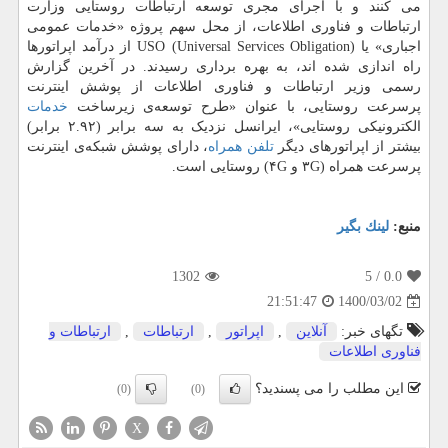
می کنند و با اجرای مجری توسعه ارتباطات روستایی وزارت
ارتباطات و فناوری اطلاعات، از محل سهم پروژه «خدمات عمومی
اجباری» یا USO (Universal Services Obligation) از درآمد اپراتورها
راه اندازی شده اند، به بهره برداری رسیدند. در آخرین گزارش
رسمی وزیر ارتباطات و فناوری اطلاعات از پوشش اینترنت
پرسرعت روستایی، با عنوان «طرح توسعه‌ی زیرساخت
خدمات
الکترونیکی روستایی»، ایرانسل نزدیک به سه برابر (۲.۹۲ برابر)
بیشتر از اپراتورهای دیگر
تلفن همراه
، دارای پوشش شبکه‌ی اینترنت
پرسرعت همراه (۳G و ۴G) روستایی است.
منبع:
لینك بگیر
1302
/ 5
0.0
1400/03/02
21:51:47
تگهای خبر:
آنلاین
,
اپراتور
,
ارتباطات
,
ارتباطات و
فناوری اطلاعات
این مطلب را می پسندید؟
(0)
(0)
X