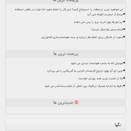
می خواهید وزیر ارتباطات را استیضاح کنید؟ این کار را انجام دهید اما دولت در مقابل استفاده
مردم از اینترنت کوتاه نمی آید
اپراتورها پول خرید پرو را پس نمی دهند
کدام حساب ها حذف شدند؟
دعوت از نخبگان برای اعلام نظر درباره ی سند هوشمندسازی کشاورزی
پربحث ترین ها
موبایلی که به ساعت هوشمند تبدیل می شود
اوپن ای آی بهای ترجیح کارمندان خارجی به آمریکایی را می پردازد
متا از نخست وزیر هند پوزش خواست
دقیقا به اندازه مصرف ترافیک بین الملل از حجم بسته کسر می شود
جدیدترین ها
تگها