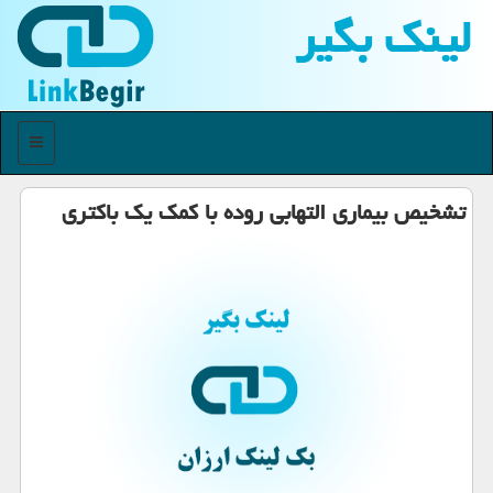
لینك بگیر
منو
تشخیص بیماری التهابی روده با كمك یك باكتری