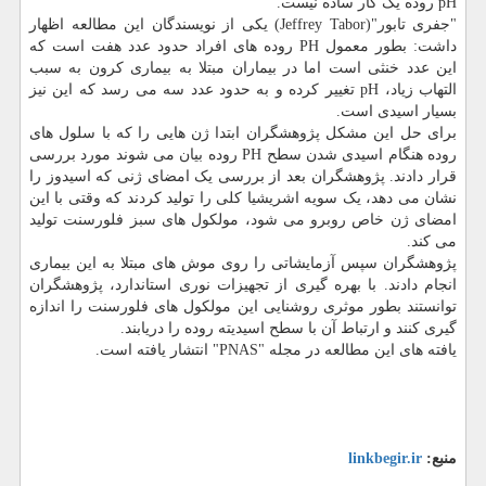
pH روده یک کار ساده نیست.
"جفری تابور"(Jeffrey Tabor) یکی از نویسندگان این مطالعه اظهار
داشت: بطور معمول PH روده های افراد حدود عدد هفت است که
این عدد خنثی است اما در بیماران مبتلا به بیماری کرون به سبب
التهاب زیاد، pH تغییر کرده و به حدود عدد سه می رسد که این نیز
بسیار اسیدی است.
برای حل این مشکل پژوهشگران ابتدا ژن هایی را که با سلول های
روده هنگام اسیدی شدن سطح PH روده بیان می شوند مورد بررسی
قرار دادند. پژوهشگران بعد از بررسی یک امضای ژنی که اسیدوز را
نشان می دهد، یک سویه اشریشیا کلی را تولید کردند که وقتی با این
امضای ژن خاص روبرو می شود، مولکول های سبز فلورسنت تولید
می کند.
پژوهشگران سپس آزمایشاتی را روی موش های مبتلا به این بیماری
انجام دادند. با بهره گیری از تجهیزات نوری استاندارد، پژوهشگران
توانستند بطور موثری روشنایی این مولکول های فلورسنت را اندازه
گیری کنند و ارتباط آن با سطح اسیدیته روده را دریابند.
یافته های این مطالعه در مجله "PNAS" انتشار یافته است.
منبع:
linkbegir.ir