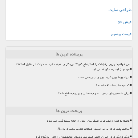
طراحی سایت
فیش حج
قیمت بیسیم
پربیننده ترین ها
می خواهید وزیر ارتباطات را استیضاح کنید؟ این کار را انجام دهید اما دولت در مقابل استفاده
مردم از اینترنت کوتاه نمی آید
اپراتورها پول خرید پرو را پس نمی دهند
کدام حساب ها حذف شدند؟
برای نخستین بار اینترنت در چه سالی و برای چه قطع شد؟
پربحث ترین ها
دقیقا به اندازه مصرف ترافیک بین الملل از حجم بسته کسر می شود
ساخت پلت فرم ایرانی تست اقدامات مخرب سایبری به AI
مرگ دورکاری در ایران وقتی اینترنت ناپایدار متخصصان را وادار به کوچ کرد