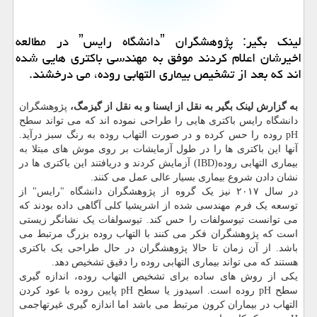
لینک بگیر: پژوهشگران ˮدانشگاه رایسˮ در مطالعه
اخیرشان اعلام کردند موفق به مهندسی باکتری هایی شده
اند که بعد از تشخیص بیماری التهابی روده، می درخشند.
به گزارش لینک بگیر به نقل از ایسنا و به نقل از گیزمگ،
پژوهشگران
دانشگاه رایس باکتری هایی را طراحی نموده اند که می تواند سطح
pH روده را حس کرده و در صورت التهاب روده به رنگ سبز درآید.
آنها این باکتری ها را در طول آزمایشات بر روی موش های مبتلا به
بیماری التهابی روده(IBD) آزمایش کردند و دریافتند این باکتری ها در
نشان دادن شروع بیماری بسیار عالی عمل می کنند.
در سال ۲۰۱۷ نیز یک گروه از پژوهشگران دانشگاه "رایس" از
توسعه یک فرم مهندسی شده از اشریشیا کلی آگاهی داده بودند که
می توانست تیوسولفات را حس کند. تیوسولفات یک نشانگر زیستی
است که پژوهشگران فکر می کنند با التهاب روده بزرگ مرتبط می
باشد. از آن زمان تا حالا پژوهشگران در حال طراحی یک باکتری
هستند که می تواند بیماری التهابی روده را دقیق تشخیص دهد.
یکی از روش های ساده برای تشخیص التهاب روده، اندازه گیری
سطح pH روده است. اسیدوز یا سطح pH پایین روده با عود کردن
التهاب در بیماران کرون مرتبط می باشد اما اندازه گیری غیرتهاجمی