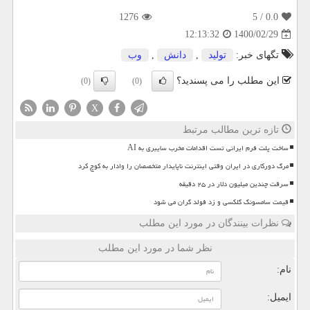
1276
/ 5
0.0
1400/02/29
12:13:32
تگهای خبر:
تولید
,
دانش
,
وب
این مطلب را می پسندید؟
(0)
(0)
X
تازه ترین مطالب مرتبط
ساخت پلت فرم ایرانی تست اقدامات مخرب سایبری به AI
مرگ دورکاری در ایران وقتی اینترنت ناپایدار متخصصان را وادار به کوچ کرد
سرقت چندین میلیون دلار در ۲۵ دقیقه
قیمت سامسونگ گلکسی و زد فولد گران می شود
نظرات بینندگان در مورد این مطلب
نظر شما در مورد این مطلب
نام:
ایمیل: