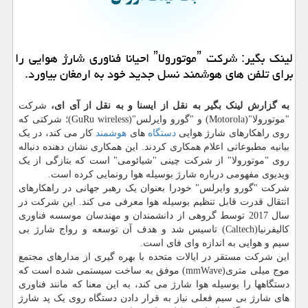
لینک بگیر: شرکت ˮموتورولاˮ احیانا فناوری شارژ هوایی را
برای تلفن های هوشمند نسل جدید خود به ارمغان بیاورد.
به گزارش لینک بگیر به نقل از ایسنا و به نقل از آی ای،
شرکت
"موتورولا"(Motorola) و "گورو وایرلس"(GuRu wireless)؛ شرکتی که
روی راهکارهای شارژ هوایی
دستگاه
های
هوشمند
کار می کند، در یک
بیانیه مطبوعاتی اعلام همکاری کردند. این همکاری نشان دهنده دنباله
روی "موتورولا" از شرکت چینی "شیائومی" است که بتازگی از یک
ویدیوی مفهومی درباره شارژ بوسیله هوا رونمایی کرده است.
شرکت "گورو وایرلس" خودرا بعنوان یک رهبر جهانی در راهکارهای
انتقال قدرت قابل تنظیم بوسیله هوا معرفی می کند. این شرکت در
سال 2017 توسط گروهی از دانشمندان و مهندسان موسسه فناوری
کالیفرنیا(Caltech) تاسیس شد و هدف آن توسعه و رواج شارژ بی
سیم و هوایی به اندازه وای فای است.
این شرکت مستقر در ایالات متحده با بهره گیری از مدارهای مجتمع
موج میلی متری(mmWave) موفق به ساخت سیستمی شده است که
دستگاهها را بوسیله هوا شارژ می کند، به این معنا که مانند فناوری
های شارژ بی سیم فعلی نیاز به قرار دادن دستگاه روی یک پد شارژ