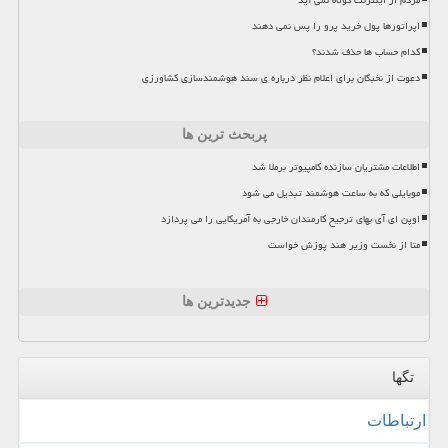
مردم از اینترنت کوتاه نمی آید
اپراتورها پول خرید پرو را پس نمی دهند
کدام حساب ها حذف شدند؟
دعوت از نخبگان برای اعلام نظر درباره ی سند هوشمندسازی کشاورزی
پربحث ترین ها
اطلاعات مشتریان سازنده کامپیوتر برملا شد
موبایلی که به ساعت هوشمند تبدیل می شود
اوپن ای آی بهای ترجیح کارمندان خارجی به آمریکایی را می پردازد
متا از نخست وزیر هند پوزش خواست
جدیدترین ها
تگها
ارتباطات