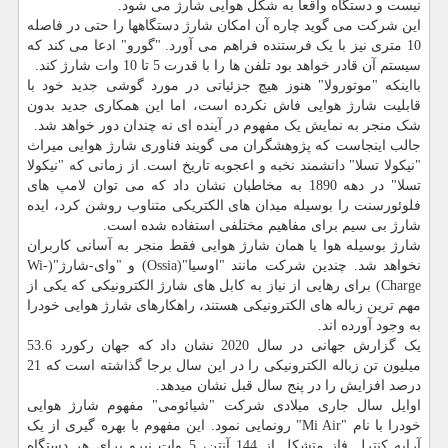
نیست و دستگاه واقعا به شکل هوایی شارژ می شود.
این شرکت می گوید چاره آن امکان شارژ دستگاهها را حتی در فاصله
10 متری نیز با یک فرستنده فراهم می آورد. "گورو" ادعا می کند که
سیستم آن قادر خواهد بود تلفن ها را با قدرت 5 تا 10 وات شارژ کند.
بااینکه "موتورولا" هنوز هیچ جزئیاتی در مورد گوشی جدید خود با
قابلیت شارژ هوایی فاش نکرده است، اما این همکاری جدید بدون
شک منجر به نمایش یک مفهوم در آینده ای نه چندان دور خواهد شد.
جالب اینجاست که پژوهشگران می گویند فناوری شارژ هوایی میراث
"نیکولا تسلا" دانشمند نخبه و اعجوبه تاریخ است. از زمانی که "نیکولا
تسلا" در دهه 1890 به مخاطبان نشان داد که می توان لامپ های
فلوئورسنت را بوسیله میدان های الکتریکی متناوب روشن کرد، ایده
شارژ بی سیم برای مفاهیم مختلفی استفاده شده است.
شارژ بوسیله هوا یا همان شارژ هوایی فقط منجر به آسانی کاربران
نخواهد شد. چندین شرکت مانند "اوسیا"(Ossia) و "وای-شارژ"(Wi-
Charge) برای رهایی از نیاز به کابل های شارژ الکترونیکی که یکی از
مهم ترین زباله های الکترونیکی هستند، راهکارهای شارژ هوایی خودرا
به وجود آورده اند.
یک گزارش جهانی در سال 2020 نشان داد که جهان رکورد 53.6
میلیون تن زباله الکترونیکی را در این سال برجا گذاشته است که 21
درصد افزایش را در پنج سال قبل نشان میدهد.
اوایل سال جاری میلادی شرکت "شیائومی" مفهوم شارژ هوایی
خودرا با نام "Mi Air" رونمایی نمود. این مفهوم با بهره گیری از یک
آرایه کنترل فاز متشکل از 144 آنتن، 5 وات نیرو برای هر دستگاه