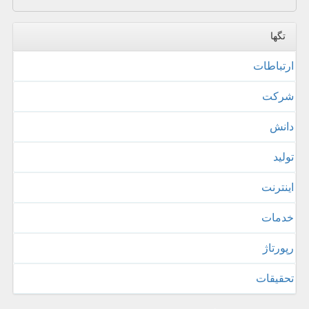
تگها
ارتباطات
شركت
دانش
تولید
اینترنت
خدمات
رپورتاژ
تحقیقات