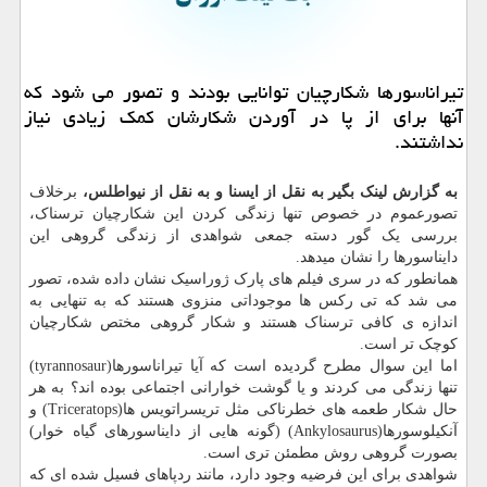
تیراناسورها شکارچیان توانایی بودند و تصور می شود که
آنها برای از پا در آوردن شکارشان کمک زیادی نیاز
نداشتند.
به گزارش لینک بگیر به نقل از ایسنا و به نقل از نیواطلس،
برخلاف
تصورعموم در خصوص تنها زندگی کردن این شکارچیان ترسناک،
بررسی یک گور دسته جمعی شواهدی از زندگی گروهی این
دایناسورها را نشان میدهد.
همانطور که در سری فیلم های پارک ژوراسیک نشان داده شده، تصور
می شد که تی رکس ها موجوداتی منزوی هستند که به تنهایی به
اندازه ی کافی ترسناک هستند و شکار گروهی مختص شکارچیان
کوچک تر است.
اما این سوال مطرح گردیده است که آیا تیراناسورها(tyrannosaur)
تنها زندگی می کردند و یا گوشت خوارانی اجتماعی بوده اند؟ به هر
حال شکار طعمه های خطرناکی مثل تریسراتویس ها(Triceratops) و
آنکیلوسورها(Ankylosaurus) (گونه هایی از دایناسورهای گیاه خوار)
بصورت گروهی روش مطمئن تری است.
شواهدی برای این فرضیه وجود دارد، مانند ردپاهای فسیل شده ای که