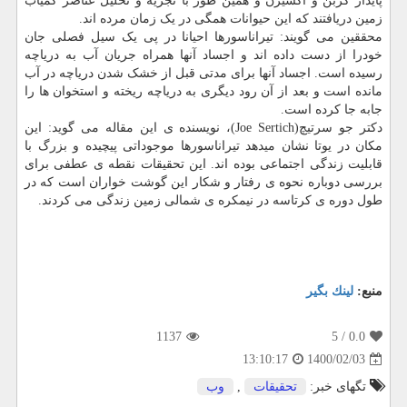
پایدار کربن و اکسیژن و همین طور با تجزیه و تحلیل عناصر کمیاب
زمین دریافتند که این حیوانات همگی در یک زمان مرده اند.
محققین می گویند: تیراناسورها احیانا در پی یک سیل فصلی جان
خودرا از دست داده اند و اجساد آنها همراه جریان آب به دریاچه
رسیده است. اجساد آنها برای مدتی قبل از خشک شدن دریاچه در آب
مانده است و بعد از آن رود دیگری به دریاچه ریخته و استخوان ها را
جابه جا کرده است.
دکتر جو سرتیچ(Joe Sertich)، نویسنده ی این مقاله می گوید: این
مکان در یوتا نشان میدهد تیراناسورها موجوداتی پیچیده و بزرگ با
قابلیت زندگی اجتماعی بوده اند. این تحقیقات نقطه ی عطفی برای
بررسی دوباره نحوه ی رفتار و شکار این گوشت خواران است که در
طول دوره ی کرتاسه در نیمکره ی شمالی زمین زندگی می کردند.
منبع:
لینك بگیر
1137
/ 5
0.0
1400/02/03
13:10:17
تگهای خبر:
تحقیقات
,
وب