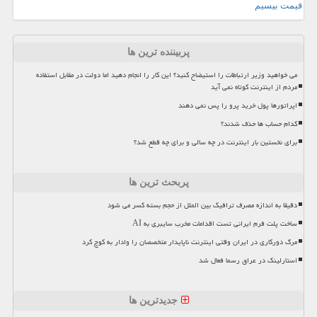
قیمت بیسیم
پربیننده ترین ها
می خواهید وزیر ارتباطات را استیضاح کنید؟ این کار را انجام دهید اما دولت در مقابل استفاده
مردم از اینترنت کوتاه نمی آید
اپراتورها پول خرید پرو را پس نمی دهند
کدام حساب ها حذف شدند؟
برای نخستین بار اینترنت در چه سالی و برای چه قطع شد؟
پربحث ترین ها
دقیقا به اندازه مصرف ترافیک بین الملل از حجم بسته کسر می شود
ساخت پلت فرم ایرانی تست اقدامات مخرب سایبری به AI
مرگ دورکاری در ایران وقتی اینترنت ناپایدار متخصصان را وادار به کوچ کرد
استارلینک در عراق رسما فعال شد
جدیدترین ها