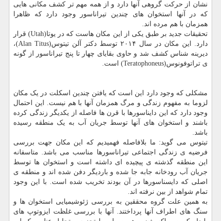
نشان از حرکت گروهی آنها دارد و از همه مهم تر کشف مکانی هایی
که در آنها استخوان های چندین تیراناسور وجود دارد که ظاهرا
همزمان با هم مرده اند.
تحقیقات جدید بر طبق یکی از این مکان هاست که در یوتا(Utah) قرار
دارد. این مکان در سال ۲۰۱۴ توسط دکتر آلن تیتوس(Alan Titus)،
دیرینه شناس کشف شد و حاوی بقایای چهار تا پنج تیراناسور از گونه
ی تراتوفونوس(Teratophoneus) است.
مشکلی که وجود دارد این است که یافتن چندین اسکلت در یک مکان
لزوما به مفهوم زندگی و مرگ همزمان آنها با هم نیست. این احتمال
وجود دارد که این دایناسورها با قرن ها فاصله از یکدیگر زندگی کرده
باشند و استخوان های آنها توسط جریان آب به یک منطقه رسیده
باشد.
تیتوس می گوید: ما بلافاصله فهمیدیم که این مکان جهت بررسی
فرضیه ی زندگی اجتماعی تیراناسورها مناسب می باشد. متاسفانه
این منطقه گذشته ی پیچیده ای داشته است و استخوان ها توسط
جریان آب رودخانه جابه جا شده و باردیگر دفن شده اند و منطقه ی
اصلی که دایسناسورها در آن بودند تخریب شده است. با این وجود
تمام شواهد از بین نرفته اند.
به همین علت گروه محققین به بررسی ژئوشیمیایی استخوان ها و
سنگ های اطراف آنها پرداختند. آنها با بررسی غلظت ایزوتوپ های