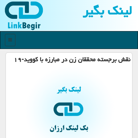
لینك بگیر
منو
نقش برجسته محققان زن در مبارزه با كووید-۱۹