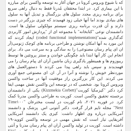
که با شیوع ویروس کرونا در جهان آغاز به توسعه واکسن برای مبارزه
با این بیماری کرد. در ابتدا محققان مُدرنا فقط به دنبال راهی سریع
برای برنامه ریزی مجدد سلول های بزرگسال و تبدیل آنها به سلول
های بنیادی بودند اما آنها خیلی زود فهمیدند که چیزی بزرگتر در دست
دارند و آن قدرت برنامه ریزی سیستم مولکولی سلول ها است.
دانشمندان نوعی "کتابخانه" با مجموعه ای از "پردازش امور کاربردی
کدگذاری شده"(coded functional implementations) ایجاد کردند که
این مورد به آنها امکان نوشتن و طراحی برنامه های کوچک ژنومی(آر
ان ای پیام رسان مصنوعی) را به سادگی و به سرعت می داد. برای
انجام این کار آنها ابتدا باید چگونگی خواندن و سنتز پروتئین ها توسط
ریبوزوم ها و همینطور یادگیری زبان ماشین آران ای پیام رسان را می
فهمدیدند و سپس باید راهی پیدا می کردند تا دستورالعمل های
موردنظر خویش را نوشته و آنرا در آر. ان. ای مصنوعی جمع آوری
می کردند. این کار بزرگترین راز موفقیت آنها در ساخت واکسن
ویروس کرونا بود. شخصی که در توسعه این واکسن نقش مهمی ایفا
کرد دکتر "کیزمکیا کوربت"(Kizzmekia Corbett) یکی از دانشمندان
برجسته تحقیق واکسن است. کوربت به طراحی واکسن مدرنا کمک
کرد. در فوریه ۲۰۲۱، نام کوربت در لیست مخترعان "Time۱۰۰
Next" مجله تایم قرار گرفت. دکتر آنتونی اس. پزشک و دانشمند
آمریکایی درباره وی اظهار داشت: کیزی یک دانشمند آمریکایی
آفریقایی تبار است که نقش مهمی در توسعه واکسن کووید-۱۹
داشته است. کوربت در تولید واکسن آران ای پیام رسان مدرنا و آنتی