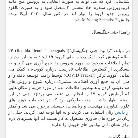
شناسایی کرد که می تواند به صورت انتخابی به پروتئین میخ مانند
کروناویروس سندرم حاد تنفسی ۲ متصل شود و به صورت بالقوه
ویروس جدید کرونا را مهار کند. در اکتبر سال ۲۰۲۰، آنیکا برنده
چالش M Young Scientist ۳ شد.
رامیدا جنی جنگپیسال
در تایلند، "رامیدا جنی جنگپیسال"(Ramida “Jennie” Juengpaisal) ۲۴
ساله کوشش کرد تا یک ردیاب ملی کووید-۱۹ ایجاد نماید. این ردیاب
تمام اطلاعات موجود در مورد ویروس را جمع آوری می کند و به
پیشگیری از گسترش اطلاعات نادرست درباره کووید-۱۹ کمک می
نماید. "کووید ترکر"(COVID Tracker) توسط رامیدا توسعه یافته و او
طی آن به جمع آوری اطلاعات مشترک درباره شیوع و روش های
ضدعفونی کردن و همینطور اطلاعات مهم در مورد هزینه و مکان هایی
که آزمایش کووید-۱۹ را انجام می دهند، می پردازد. جنی در این
زمینه اظهار داشت: مدت طولانی بود که در تحقیقات حوزه های
علوم، فناوری، مهندسی و ریاضیات، جنسیتی برخورد می شد و کمتر
از
دانش
زنان استفاده می کردند و به آنها توجه نمی کردند. خیلی از
زنان در حوزه های فناوری مشغول به کار هستند اما آنها بسترهای لازم
برای نشان دادن توانایی های خویش را ندارند.
سارا گیلبرت