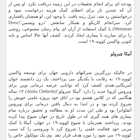
بودجه ای برای انجام تحقیقات در این زمینه دریافت نکرد. او پس از
آن که چندین بار برای اعطای کمک هزینه درخواست نمود و
درخواستش رد شد، تنزل رتبه یافت. با وجود این، او همچنان پافشاری
کرد. سرانجام کاریکو و همکار سابقش "درو ویسمن"(Drew
Weissman) با کمک استفاده از آران ای پیام رسان مصنوعی، روشی
را برای مبارزه با بیماری ایجاد کردند. کشف آنها حالا اساس و پایه
کنونی واکسن کووید-۱۹ است.
آنیکا چبرولو
در حالیکه بزرگترین شرکتهای دارویی جهان برای توسعه واکسن
کووید-۱۹ به رقابت با یکدیگر می پرداختند، یک زن دانشمند جوان
آمریکایی-هندی کشف کرد که توانایی عرضه درمانی نوین برای
ویروس کرونا جدید را دارد."آنیکا چبرولو"(Anika Chebrolu) ۱۴ ساله
هنگامی که در کلاس هشتم بود در اتاق خود پروژه علمی خویش را
شروع کرده بود و در ابتدا به دنبال یافتن درمانی برای ویروس
آنفلوانزا بود و طی این مدت او به مطالعه و تحقیق درباره تمام
بیماری های همه گیری که در طول تاریخ در جهان شیوع پیدا کرده
بودند، پرداختند. همزمان با شیوع کووید-۱۹ در جهان، آنیکا با کمک
مربی خود فعالیت علمی را شروع کرد تا ویروسی را که سبب
کووید-۱۹ می شود را مورد هدف قرار دهد. وی یک مولکول خاص را