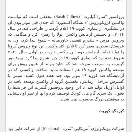
پروفسور "سارا گیلبرت" (Sarah Gilbert) محققی است که توانست
واکسن کروناویروس "دانشگاه آکسفورد" که چندی قبل موثر بودن آن
در پیشگیری از بیماری کووید-۱۹ اعلام گردید را طراحی کند. در سال
۲۰۱۴، او نخستین آزمایش واکسن ابولا را رهبری کرد و هنگامی که
ویروس مرس - سندرم تنفسی خاورمیانه - شیوع پیدا کرد، وی به
عربستان سعودی سفر کرد تا تلاش کند واکسن این نوع ویروس کرونا
را تولید نماید. آزمایش دوم این واکسن تازه و در اوایل سال ۲۰۲۰
شروع شده بود که بیماری کووید-۱۹ در چین شیوع پیدا کرد. پروفسور
گیلبرت به سرعت متوجه شد که شاید بتواند از همین روش برای
توسعه واکسن کووید-۱۹ هم استفاده نماید. ساخت واکسنی که در
آزمایشگاه ضد کووید-۱۹ موثر بود، چند هفته طول کشید. سپس با
گسترش مراحل آزمایش، نخستین گروه از واکسن توسعه یافته در
اوایل آوریل تولید شد. با این وجود پروفسور گیلبرت این فرایندها را
بعنوان یک سری گام های کوچک توصیف کرد و آنها از نظر او دستیابی
به موفقیتی بزرگ محسوب نمی شدند.
کیزمکیا کوربت
شرکت بیوتکنولوژی آمریکایی "مُدرنا" (Moderna) از شرکت هایی بود