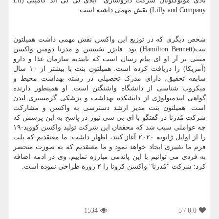
بادی مونوکلونال شرکت داروسازی "ایلای لی لی اند کامپنی"(Eli
Lilly and Company) نقش مهمی داشته است.
شخص دیگری که در توزیع این واکسن نقش مهمی داشت همیلتون
بنت(Hamilton Bennett) بود. فایزر نخستین و مدرنا دومین واکسن
مبتنی بر آر او ای پیام رسان است که تاییدیه سازمان غذا و دارو
(آمریکا) را دریافت کرده است. همیلتون بنت با بیشتر از ۱۰ سال
سابقه تحقیق، دارای مدرک تحصیلی در رشته بهداشت محیط و
میکروب شناسی از دانشگاه واشنگتن است. او همینطور دارنده
گواهی اپیدمیولوژی از دانشکده بهداشت و پزشکی گرمسیری لندن
است. همیلتون بنت مدیر ارشد دسترسی به واکسن و مشارکت
شرکت مُدرنا در گفتگو با ای بی سی نیوز در پاسخ به این پرسش که
چه عواملی سبب شد که محققان این شرکت تولید واکسن کووید-۱۹
را از اوایل ژانویه ۲۰۲۰ آغاز کنند، اظهار داشت: ما معتقدیم که پلت
فرم ما تغییری ایجاد خواهد نمود و ما معتقدیم که به صورت منحصر
به فردی می توانیم با این پاندمی مبارزه نماییم. وی در ادمه اضافه
کرد: شرکت "مُدرنا" واکسن کرونا را ۲ روزه طراحی نموده است.
1534
/ 5
0.0