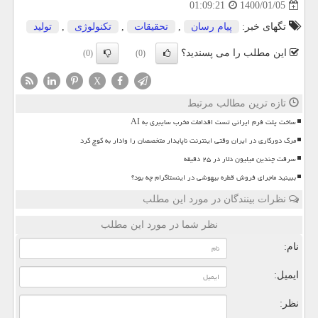
1400/01/05
01:09:21
تگهای خبر:
پیام رسان
,
تحقیقات
,
تكنولوژی
,
تولید
این مطلب را می پسندید؟
(0)
(0)
X
تازه ترین مطالب مرتبط
ساخت پلت فرم ایرانی تست اقدامات مخرب سایبری به AI
مرگ دورکاری در ایران وقتی اینترنت ناپایدار متخصصان را وادار به کوچ کرد
سرقت چندین میلیون دلار در ۲۵ دقیقه
ببینید ماجرای فروش قطره بیهوشی در اینستاگرام چه بود؟
نظرات بینندگان در مورد این مطلب
نظر شما در مورد این مطلب
نام:
ایمیل:
نظر: