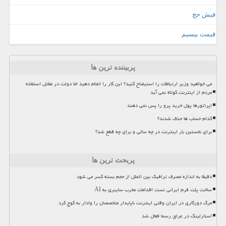
فیش حج
قیمت بیسیم
پربیننده ترین ها
می خواهید وزیر ارتباطات را استیضاح کنید؟ این کار را انجام دهید اما دولت در مقابل استفاده
مردم از اینترنت کوتاه نمی آید
اپراتورها پول خرید پرو را پس نمی دهند
کدام حساب ها حذف شدند؟
برای نخستین بار اینترنت در چه سالی و برای چه قطع شد؟
پربحث ترین ها
دقیقا به اندازه مصرف ترافیک بین الملل از حجم بسته کسر می شود
ساخت پلت فرم ایرانی تست اقدامات مخرب سایبری به AI
مرگ دورکاری در ایران وقتی اینترنت ناپایدار متخصصان را وادار به کوچ کرد
استارلینک در عراق رسما فعال شد