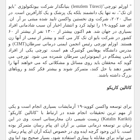
" اوزلم تورچی"(lemzlem Türeci) بنیانگذار شرکت بیوتکنولوژی "بایو
ان تک"، نه تنها یک دانشمند بلکه یک پزشک و یک کارآفرین است. در
سال ۲۰۲۰، شرکت وی نخستین واکسن تایید شده مبتنی بر آر. ان.
ای ضد کووید-۱۹ را تولید کرد و انتشار اخبار آن سبب شادمانی افراد
بسیاری در جهان شد. هم اکنون بیشتر از ۱۳۰۰ نفر از بیشتر از ۶۰
کشور در شرکت بایو ان تک کار می کنند و بیشتر از نیمی از آنها زن
هستند. اوزلم تورچی رئیس انجمن ایمنی درمانی سرطان(CIMT) و
مدرس دانشگاه یوهانس گوتنبرگ هم است. تورچی یکی از افراد
نامی پیشگام در ایمونوتراپی سرطان شمرده می شود. تورچی می
گوید که محققان باید روی مسائل و مشکلاتی که می خواهند آنها را
تغییر دهند یا حل کنند، متمرکز شوند و بیشتر فکر کنند و رویاهای
بزرگ داشته باشند.
کاتالین کاریکو
برای توسعه واکسن کووید-۱۹ آزمایشات بسیاری انجام است و یکی
از مهم ترین تحقیقات انجام شده در ارتباط با "کاتالین کاریکو"
(Katalin Karikó) زیست شیمی دان مجارستانی است. وی در این
زمان بر توسعه درمانی مبتنی بر آران ای پیام رسان متمرکز بوده
است. با این وجود گرچه ایده وی در خصوص اینکه آران ای پیام رسان
می تواند برای مقابله با بیماری استفاده شود، بسیار صحیح بود اما وی