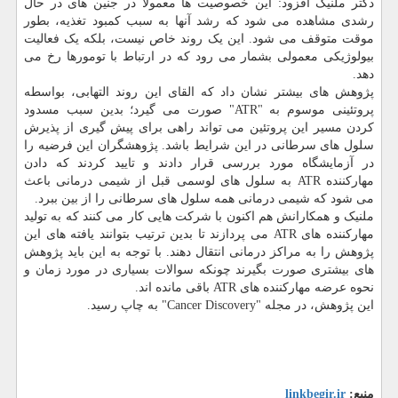
دکتر ملنیک افزود: این خصوصیت ها معمولا در جنین های در حال
رشدی مشاهده می شود که رشد آنها به سبب کمبود تغذیه، بطور
موقت متوقف می شود. این یک روند خاص نیست، بلکه یک فعالیت
بیولوژیکی معمولی بشمار می رود که در ارتباط با تومورها رخ می
دهد.
پژوهش های بیشتر نشان داد که القای این روند التهابی، بواسطه
پروتئینی موسوم به "ATR" صورت می گیرد؛ بدین سبب مسدود
کردن مسیر این پروتئین می تواند راهی برای پیش گیری از پذیرش
سلول های سرطانی در این شرایط باشد. پژوهشگران این فرضیه را
در آزمایشگاه مورد بررسی قرار دادند و تایید کردند که دادن
مهارکننده ATR به سلول های لوسمی قبل از شیمی درمانی باعث
می شود که شیمی درمانی همه سلول های سرطانی را از بین ببرد.
ملنیک و همکارانش هم اکنون با شرکت هایی کار می کنند که به تولید
مهارکننده های ATR می پردازند تا بدین ترتیب بتوانند یافته های این
پژوهش را به مراکز درمانی انتقال دهند. با توجه به این باید پژوهش
های بیشتری صورت بگیرند چونکه سوالات بسیاری در مورد زمان و
نحوه عرضه مهارکننده های ATR باقی مانده اند.
این پژوهش، در مجله "Cancer Discovery" به چاپ رسید.
منبع:
linkbegir.ir