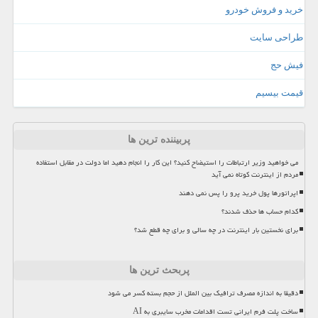
خرید و فروش خودرو
طراحی سایت
فیش حج
قیمت بیسیم
پربیننده ترین ها
می خواهید وزیر ارتباطات را استیضاح کنید؟ این کار را انجام دهید اما دولت در مقابل استفاده
مردم از اینترنت کوتاه نمی آید
اپراتورها پول خرید پرو را پس نمی دهند
کدام حساب ها حذف شدند؟
برای نخستین بار اینترنت در چه سالی و برای چه قطع شد؟
پربحث ترین ها
دقیقا به اندازه مصرف ترافیک بین الملل از حجم بسته کسر می شود
ساخت پلت فرم ایرانی تست اقدامات مخرب سایبری به AI