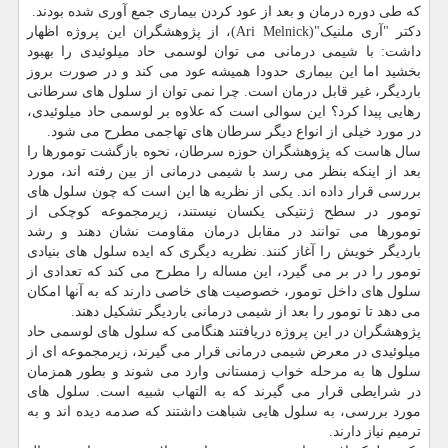
که طی دوره درمان و بعد از عود کردن بیماری جمع آوری شده بودند.
دکتر "آری ملنیک"(Ari Melnick)، از پژوهشگران این پروژه اظهار
داشت: با شیمی درمانی می توان لوسمی حاد میلوئیدی را بهبود
بخشید اما این بیماری حدودا همیشه عود می کند و در صورت بروز
باردیگر، غیر قابل درمان است. چرا نمی توان از سلول های سرطانی
رهایی پیدا کرد؟ این سوالی است که علاوه بر لوسمی حاد میلوئیدی،
در مورد خیلی از انواع دیگر سرطان های تهاجمی مطرح می شود.
سال هاست که پژوهشگران حوزه سرطان، نحوه بازگشت تومورها را
بعد از اینکه بنظر می رسد با شیمی درمانی از بین رفته اند، مورد
بررسی قرار داده اند. یکی از نظریه ها این است که چون سلول های
تومور در سطح ژنتیکی یکسان نیستند، زیرمجموعه کوچکی از
تومورها می توانند در مقابل درمان مقاومت نشان دهند و رشد
باردیگر خویش را آغاز کنند. نظریه دیگری که ایده سلول های بنیادی
تومور را در بر می گیرد، این مساله را مطرح می کند که تعدادی از
سلول های داخل تومور، خصوصیت های خاصی دارند که به آنها امکان
می دهد تا تومور را بعد از شیمی درمانی باردیگر تشکیل دهند.
پژوهشگران در این پروژه دریافتند هنگامی که سلول های لوسمی حاد
میلوئیدی در معرض شیمی درمانی قرار می گیرند، زیرمجموعه ای از
سلول ها به مرحله خواب زمستانی وارد می شوند و بطور همزمان
در شرایطی قرار می گیرند که به التهاب شبیه است. سلول های
مورد بررسی، به سلول هایی شباهت داشتند که صدمه دیده اند و به
ترمیم نیاز دارند.