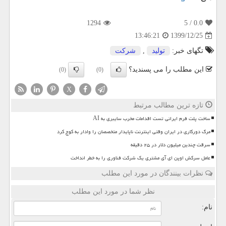
1294
/ 5
0.0
1399/12/25
13:46:21
تگهای خبر:
تولید
,
شركت
این مطلب را می پسندید؟
(0)
(0)
X
تازه ترین مطالب مرتبط
ساخت پلت فرم ایرانی تست اقدامات مخرب سایبری به AI
مرگ دورکاری در ایران وقتی اینترنت ناپایدار متخصصان را وادار به کوچ کرد
سرقت چندین میلیون دلار در ۲۵ دقیقه
عامل سرکش اوپن ای آی مشتری یک شرکت فناوری را به خطر انداخت
نظرات بینندگان در مورد این مطلب
نظر شما در مورد این مطلب
نام: