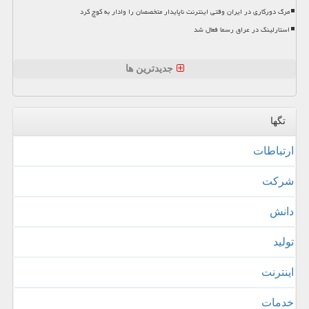
مرگ دورکاری در ایران وقتی اینترنت ناپایدار متخصصان را وادار به کوچ کرد
استارلینک در عراق رسما فعال شد
جدیدترین ها
تگها
ارتباطات
شركت
دانش
تولید
اینترنت
خدمات