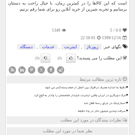
است که این کالاها را در کمترین زمان، با خیال راحت به دستتان
برسانیم و تجربه شیرین از خرید آنلاین رو برای شما رقم بزنیم.
1349
/ 5
0.0
1399/12/16
22:50:01
تگهای خبر:
رپورتاژ
,
اینترنت
,
خدمات
,
دستگاه
این مطلب را می پسندید؟
(0)
(0)
X
تازه ترین مطالب مرتبط
دقیقا به اندازه مصرف ترافیک بین الملل از حجم بسته کسر می شود
مرگ دورکاری در ایران وقتی اینترنت ناپایدار متخصصان را وادار به کوچ کرد
استارلینک در عراق رسما فعال شد
سرقت چندین میلیون دلار در ۲۵ دقیقه
نظرات بینندگان در مورد این مطلب
نظر شما در مورد این مطلب