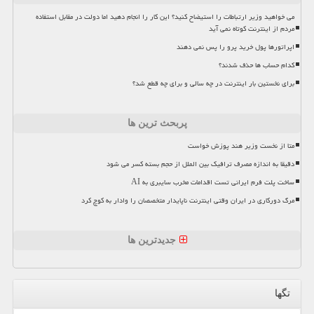
می خواهید وزیر ارتباطات را استیضاح کنید؟ این کار را انجام دهید اما دولت در مقابل استفاده
مردم از اینترنت کوتاه نمی آید
اپراتورها پول خرید پرو را پس نمی دهند
کدام حساب ها حذف شدند؟
برای نخستین بار اینترنت در چه سالی و برای چه قطع شد؟
پربحث ترین ها
متا از نخست وزیر هند پوزش خواست
دقیقا به اندازه مصرف ترافیک بین الملل از حجم بسته کسر می شود
ساخت پلت فرم ایرانی تست اقدامات مخرب سایبری به AI
مرگ دورکاری در ایران وقتی اینترنت ناپایدار متخصصان را وادار به کوچ کرد
جدیدترین ها
تگها