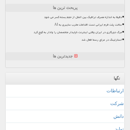
پربحث ترین ها
دقیقا به اندازه مصرف ترافیک بین الملل از حجم بسته کسر می شود
ساخت پلت فرم ایرانی تست اقدامات مخرب سایبری به AI
مرگ دورکاری در ایران وقتی اینترنت ناپایدار متخصصان را وادار به کوچ کرد
استارلینک در عراق رسما فعال شد
جدیدترین ها
تگها
ارتباطات
شركت
دانش
تولید