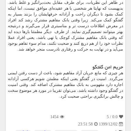
در ظاهر این نظریات، برای طرف مقابل بحث‌برانگیز و غلط باشد.
بدیهیست که نهایتا هر شخصی با هر عقیده‌ای موافق نیست، اما اینکه
کمک بشود تا دیگران راحت و آزادانه حرفهایشان را بزنند بسیار به
گفتگو کمک می‌کند. زیرا وقتی بانک مفاهیم مشترک رشد کند افراد
در معرض اطلاعات درست تر و مناسبتری قرار می‌گیرند و درنتیجه
بهتر میتوانند تصمیم‌گیری نمایند. از طرف دیگر مطمئنا بارها دیده اید
که وقتی بانک مفاهیم مشترک کوچک یا تهی باشد، یعنی افراد عملا
نظرات خود را از هم دریغ کنند و صحبت نکنند، مدام سوء تفاهم بوجود
می‌آید و در نهایت به حرکت و رفتاری نادرست منجر خواهد شد.
حریم امن گفتگو
هر چیزی که مانع جریان آزاد مفاهیم شود، باعث از دست رفتن ایمنی
می‌گردد. امنیت در گفتگو یعنی اینکه مطمئن شویم هرکسی آزادانه
اجازه دارد مفهومی به بانک مفاهیم مشترک اضافه کند. وقتی امنیت
در گفتگو وجود داشته باشد، می‌توان تقریبا در مورد هر موضوع سخت
و چالش برانگیزی براحتی صحبت کرد.
1454
/ 5
0.0
1399/12/02
23:51:58