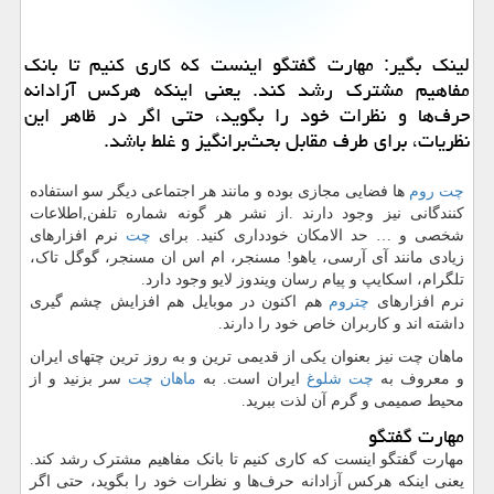
لینك بگیر: مهارت گفتگو اینست كه كاری كنیم تا بانك
مفاهیم مشترك رشد كند. یعنی اینكه هركس آزادانه
حرف‌ها و نظرات خود را بگوید، حتی اگر در ظاهر این
نظریات، برای طرف مقابل بحث‌برانگیز و غلط باشد.
چت روم
ها فضایی مجازی بوده و مانند هر اجتماعی دیگر سو استفاده
کنندگانی نیز وجود دارند .از نشر هر گونه شماره تلفن,اطلاعات
شخصی و … حد الامکان خودداری کنید. برای
چت
نرم افزارهای
زیادی مانند آی آرسی، یاهو! مسنجر، ام اس ان مسنجر، گوگل تاک،
تلگرام، اسکایپ و پیام رسان ویندوز لایو وجود دارد.
نرم افزارهای
چتروم
هم اکنون در موبایل هم افزایش چشم گیری
داشته اند و کاربران خاص خود را دارند.
ماهان چت نیز بعنوان یکی از قدیمی ترین و به روز ترین چتهای ایران
و معروف به
چت شلوغ
ایران است. به
ماهان چت
سر بزنید و از
محیط صمیمی و گرم آن لذت ببرید.
مهارت گفتگو
مهارت گفتگو اینست که کاری کنیم تا بانک مفاهیم مشترک رشد کند.
یعنی اینکه هرکس آزادانه حرف‌ها و نظرات خود را بگوید، حتی اگر