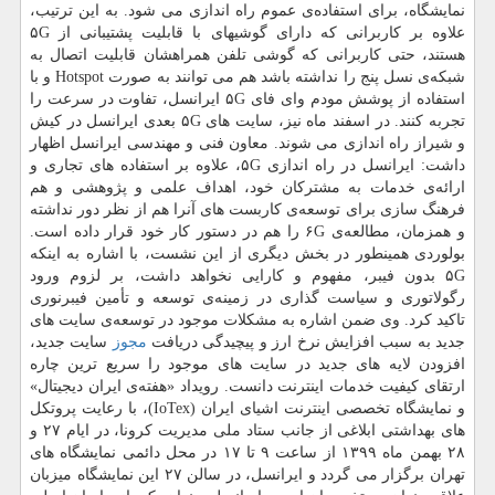
نمایشگاه، برای استفاده‌ی عموم راه اندازی می شود. به این ترتیب،
علاوه بر کاربرانی که دارای گوشیهای با قابلیت پشتیبانی از ۵G
هستند، حتی کاربرانی که گوشی تلفن همراهشان قابلیت اتصال به
شبکه‌ی نسل پنج را نداشته باشد هم می توانند به صورت Hotspot و با
استفاده از پوشش مودم وای فای ۵G ایرانسل، تفاوت در سرعت را
تجربه کنند. در اسفند ماه نیز، سایت های ۵G بعدی ایرانسل در کیش
و شیراز راه اندازی می شوند. معاون فنی و مهندسی ایرانسل اظهار
داشت: ایرانسل در راه اندازی ۵G، علاوه بر استفاده های تجاری و
ارائه‌ی خدمات به مشترکان خود، اهداف علمی و پژوهشی و هم
فرهنگ سازی برای توسعه‌ی کاربست های آنرا هم از نظر دور نداشته
و همزمان، مطالعه‌ی ۶G را هم در دستور کار خود قرار داده است.
بولوردی همینطور در بخش دیگری از این نشست، با اشاره به اینکه
۵G بدون فیبر، مفهوم و کارایی نخواهد داشت، بر لزوم ورود
رگولاتوری و سیاست گذاری در زمینه‌ی توسعه و تأمین فیبرنوری
تاکید کرد. وی ضمن اشاره به مشکلات موجود در توسعه‌ی سایت های
جدید به سبب افزایش نرخ ارز و پیچیدگی دریافت
مجوز
سایت جدید،
افزودن لایه های جدید در سایت های موجود را سریع ترین چاره
ارتقای کیفیت خدمات اینترنت دانست. رویداد «هفته‌ی ایران دیجیتال»
و نمایشگاه تخصصی اینترنت اشیای ایران (IoTex)، با رعایت پروتکل
های بهداشتی ابلاغی از جانب ستاد ملی مدیریت کرونا، در ایام ۲۷ و
۲۸ بهمن ماه ۱۳۹۹ از ساعت ۹ تا ۱۷ در محل دائمی نمایشگاه های
تهران برگزار می گردد و ایرانسل، در سالن ۲۷ این نمایشگاه میزبان