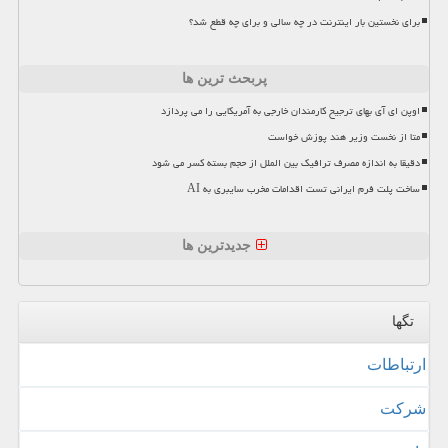
برای نخستین بار اینترنت در چه سالی و برای چه قطع شد؟
پربحث ترین ها
اوپن ای آی بهای ترجیح کارمندان خارجی به آمریکایی را می پردازد
متا از نخست وزیر هند پوزش خواست
دقیقا به اندازه مصرف ترافیک بین الملل از حجم بسته کسر می شود
ساخت پلت فرم ایرانی تست اقدامات مخرب سایبری به AI
جدیدترین ها
تگها
ارتباطات
شركت