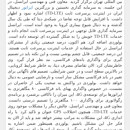
بین المللی تهران برگزار گردید. معاون فنی و مهندسی ایرانسل، در
این جلسه، به سرمایه گذاری نخستین و بزرگترین
اپراتور
دیجیتال
ایران در اینترنت پرسرعت ثابت (TD-LTE) اشاره نمود و اظهار
داشت: با افزایش قابل توجه تقاضا در شبکه‌ی دیتا که طی یک سال
گذشته و به دنبال شیوع بیماری کرونا به وجود آمده است، ایرانسل
سرمایه گذاری قابل توجهی در اینترنت پرسرعت ثابت انجام داده و
خدمات TD-LTE خویش را به شکل گسترده ای توسعه داده است.
بولوردی اضافه کرد: هم اکنون، درصد جمعیتی زیادی از مشترکان
ایرانسل در حال استفاده از خدمات اینترنت پرسرعت ثابت هستند.
این درصد جمعیتی، قابل چشم پوشی نیست و این نکته باید در تصمیم
گیری برای واگذاری باندهای فرکانسی، مد نظر قرار گیرد. وی
خاطرنشان کرد: الان تقاضای مصرف دیتا، به خاطر شرایط کرونایی،
در بالاترین سطح است و در چنین شرایطی، تصمیم های ناگهانی برای
تغییر در باند فرکانسی مشکل ساز است و نارضایتی عمومی به دنبال
خواهد داشت. بولوردی در واکنش به صحبت یکی از حاضران در
نشست، در خصوص واگذاری پهنای باند فرکانسی ۸۰ مگاهرتزی به
اپراتورها برای توسعه‌ی ۵G، این میزان را ناکافی برشمرد و برنامه‌ی
رگولاتوری برای واگذاری ۱۰۰ مگاهرتز را تصمیم درستی دانست.
معاون فنی و مهندسی ایرانسل، چالش دیگر را مشکلات موجود روی
خدمات TD-LTE، همچون اختلالات GPS عنوان و تاکید کرد: با راه
اندازی ۵G، این مشکلات به مراتب بیشتر خواهد شد و باید از الان به
فکر حل این مشکل باشیم. بولوردی همینطور ضمن اشاره به
ضرورت سرمایه گذاری سنگین از سوی اپراتورها برای توسعه‌ی ۵G،