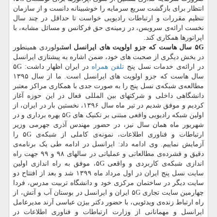
انتظار برای بازگشت سریع سرمایه را خوشبینانه دانست و از سازمان
تنظیم مقررات و ارتباطات رادیویی خواست تا حداقل در چند سال
نخست ارائه‌ی سرویس، در زمینه‌ی حق فرکانس و مسائل مشابه، با
اپراتورها همکاری کند.
۵G
سال هاست که جزو اولویت های ایرانسل است
بولوردی همینطور
در بخش دیگری از صحبت های خود، ضمن اشاره به پیشتازی ایرانسل
در ارائه‌ی خدمات نسل پنج
تلفن همراه
در ایران اظهار داشت: ۵G
سال هاست که جزو اولویت های ایرانسل است. ما از سال ۱۳۹۵
مطالعه‌ی شبکه‌ی نسل پنج را به صورت جدی با همکاری مراکز معتبر
دانشگاهی داخلی و شرکتهای بین المللی فعال در این حوزه آغاز
کردیم و موفق شدیم در تیر ماه سال ۱۳۹۶، نخستین بار در ایران، از
اولین شبکه رادیویی واقعی مبتنی بر تکنیک های ۵G بهره برداری و در
شهریور ماه همان سال نیز، در حضور مهندس آذری جهرمی وزیر
ارتباطات و فناوری اطلاعات، نمونه‌ی کاملی از شبکه‌ی ۵G را
آزمایش نماییم. وی ادامه داد: ایرانسل در ادامه طی یک برنامه‌ی
دقیق و فشرده‌ی مطالعاتی و عملیاتی در سالهای ۹۸ و ۹۹ جهت راه
اندازی شبکه‌ی کاربردی و واقعی ۵G، موفق به راه اندازی اولین
سایت نسل پنج ایران در اول مرداد ماه ۱۳۹۹ شد و بعد از افتتاح دو
سایت دیگر در ساختمان مرکزی خود و دانشگاه تربیت مدرس، فردا
چهارمین سایت تجاری ۵G ایران و ایرانسل در بوستان آب و آتش، از
راه ارتباط زنده‌ی ویدئویی، با حضور دکتر بیژن عباسی آرند مدیرعامل
ایرانسل و مهمانانی از وزارت ارتباطات و فناوری اطلاعات در