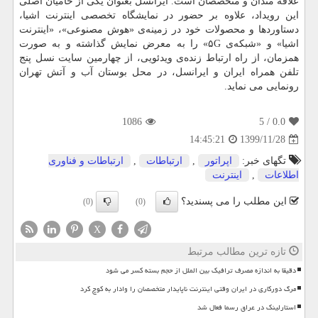
علاقه مندان و متخصصان است. ایرانسل بعنوان یکی از حامیان اصلی
این رویداد، علاوه بر حضور در نمایشگاه تخصصی اینترنت اشیا،
دستاوردها و محصولات خود در زمینه‌ی «هوش مصنوعی»، «اینترنت
اشیا» و «شبکه‌ی ۵G» را به معرض نمایش گذاشته و به صورت
همزمان، از راه ارتباط زنده‌ی ویدئویی، از چهارمین سایت نسل پنج
تلفن همراه ایران و ایرانسل، در محل بوستان آب و آتش تهران
رونمایی می نماید.
1086
/ 5
0.0
1399/11/28
14:45:21
تگهای خبر:
اپراتور
,
ارتباطات
,
ارتباطات و فناوری
اطلاعات
,
اینترنت
این مطلب را می پسندید؟
(0)
(0)
X
تازه ترین مطالب مرتبط
دقیقا به اندازه مصرف ترافیک بین الملل از حجم بسته کسر می شود
مرگ دورکاری در ایران وقتی اینترنت ناپایدار متخصصان را وادار به کوچ کرد
استارلینک در عراق رسما فعال شد