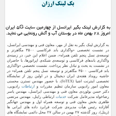
به گزارش لینک بگیر ایرانسل از چهارمین سایت ۵G ایران
امروز ۲۸ بهمن ماه در بوستان آب و آتش رونمایی می نماید.
به گزارش لینک بگیر به نقل از مهر، معاون فنی و مهندسی ایرانسل،
در نشست تخصصی «واگذاری باند فرکانسی ۳۵۰۰ مگاهرتز و
توسعه‌ی نسل پنجم تلفن همراه»، ضمن اعلام این خبر، در زمینه‌ی
واگذاری باندهای فرکانسی و توسعه‌ی شبکه‌ی اپراتورها، با حاضران
در نشست به بحث و تبادل نظر پرداخت. نشست تخصصی «واگذاری
باند فرکانسی ۳۵۰۰ مگاهرتز و توسعه نسل پنجم تلفن همراه» در
حاشیه رویداد هفته‌ی ایران دیجیتال و در اولین روز از نمایشگاه
تخصصی اینترنت اشیا (IoTEX)، با حضور مهندس نسترن محسنی
معاون امور رادیویی سازمان تنظیم مقررات و
ارتباطات
رادیویی،
دکتر حسن بولوردی معاون فنی و مهندسی ایرانسل، مهندس یاسر
رضاخواه مدیرعامل شرکت
خدمات
ارتباطی رایتل، مهندس مرتضی
طاهری بخش معاون فنی و توسعه همراه اول و مهندس جهانگیر
آقازاده رئیس هیأت مدیره‌ی شرکت فرابرد داده های ایرانی ها
(زیتل)، روز گذشته ۲۷ بهمن در سالن ۲۷ محل دائمی نمایشگاه های