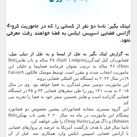
لینک بگیر: ناسا دو نفر از کسانی را که در ماموریت کرو-4
آژانس فضایی اسپیس ایکس به فضا خواهند رفت معرفی
نمود.
به گزارش لینک بگیر به نقل از ایسنا و به نقل از دیلی میل،
فضانوردان کیل لیندگرن(Kjell Lindgren) ۴۸ ساله و باب هاینز(Bob
Hines) ۴۶ ساله به ترتیب بعنوان فرمانده فضاپیما و خلبان این
ماموریت انتخاب شدند و مقرر است توسط موشک فالکون ۹(Falcon
۹) در سال ۲۰۲۲ به ایستگاه بین المللی فضایی بروند.
این ماموریت دومین سفر لیندگرن به فضا خواهد بود. وی در سال
۲۰۱۵ به مدت ۱۴۱ روز را طی سفرهای فضایی ۴۴ و ۴۵ در ایستگاه
فضایی گذرانده است و هاینز نخستین سفر خود به فضا را تجربه می
کند.
این گروه مسیری مشابه فضانوردان پیشین بخصوص دو فضانورد
پیشگام این ماموریت در ماه مه سال ۲۰۲۰ یعنی باب بهنکن(Bob
Behnken) و داگ هرلی(Doug Hurley) را طی خواهند کرد.
ناسا سال قبل با هدف بازگشت آمریکا به عرصه ی پروازهای فضایی
با آژانس فضایی اسپیس ایکس وارد همکاری شد. قبل از آن