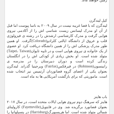
زمین خواهند ماند.
کیل لیندگرن
لیندگرن که با فضا غریبه نیست در سال ۲۰۰۹ به ناسا پیوست اما قبل
از آن او مدرک لیسانس زیست شناسی اش را از آکادمی نیروی
هوایی گرفت و مدرک کارشناسی ارشدش را در رشته ی فیزولوژی
قلب و عروق از دانشگاه ایالتی کلرادو(Colorado)گرفت. او همین
طور مدرک پزشکی اش را از همین دانشگاه دریافت کرد. او عضوی
از یک خانواده ی نیروی هوایی است و در تایپه تایوان(Taipei، Taiwan)
متولد شده است. او بخش زیادی از کودکی اش را در انگلستان
زندگی کرده است و دوران دبیرستان را در مدرسه ی
رابینسون(Robinson) در فیرفکس(Fairfax) ویرجینیا گذراند. لیندگرن
بعنوان یکی از اعضای گروه فضانوردان آرتمیس نیز انتخاب شده
است. ماموریتی که برای بازگشت آمریکایی ها به ماه است.
باب هاینز
هاینز که سرهنگ دوم نیروی هوایی ایالات متحده است، در سال ۲۰۱۷
بعنوان فضانورد برگزیده شد. وی در فایتویل(Fayetteville) کارولینای
شمالی متولد شده است. اما هریسبورگ(Harrisburg) در پنسیلوانیا را