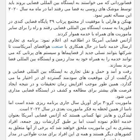
فضانوردانی که می خواستند به ایستگاه بین المللی فضایی بروند باید
توسط موشک های روسی به فضا می رفتند اما در ماه مه سال ۲۰۲۰
این مساله تغییر نمود.
بهنکن و هارلی با موفقیت از مجتمع پرتاب ۳۹ پایگاه فضایی کندی در
فلوریدا به سمت ایستگاه بین المللی فضایی رفتند و راه را برای سایر
ماموریت های همراه با خدمه هموار کردند.
آژانس فضایی آمریکا در اطلاعیه ای اعلام نمود: برنامه ی تجاری
ارسال خدمه ناسا در حال همکاری با
صنعت
هوافضای آمریکاست تا
شرکتها بتوانند نسلی جدید از فضاپیماها و سیستم های پرتابی که می
توانند خدمه را به همراه خود به مدار زمین و ایستگاه بین المللی فضا
ببرند بسازند.
رفت و آمد و حمل و نقل تجاری به ایستگاه بین المللی فضایی و
بازگشت از آن موقعیت های سودمند گسترده ای در اختیار ما می
گذارد، همین طور موجب افزایش زمان تحقیقات و در نتیجه ایجاد
فرصت های بیشتر برای مطالعه و کشف در ایستگاه فضایی مداری
می شود.
ماموریت کرو-۳ برای آوریل سال جاری برنامه ریزی شده است اما
ناسا از همین لحظه به فکر ماموریت بعدی در سال ۲۰۲۲ است.
لیندگرن و هاینز تنها کسانی هستند که آژانس فضایی آمریکا بعنوان
خدمه اعلام نموده است اما بر طبق گزارشات روز جمعه، افراد
بیشتری به این ماموریت ملحق خواهند شد که برخی از آنها متعلق به
کشورهای دیگر هستند و همه ی این افراد برای مدت طولانی در مدار