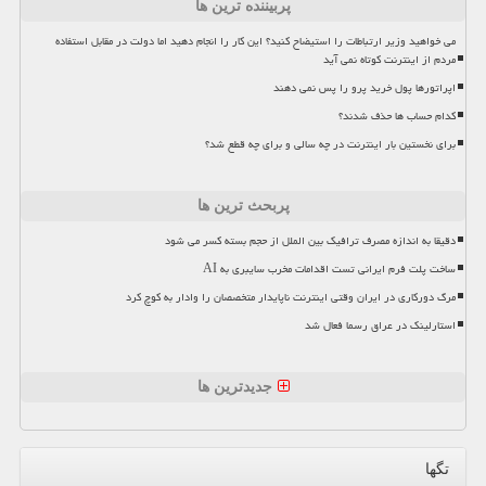
پربیننده ترین ها
می خواهید وزیر ارتباطات را استیضاح کنید؟ این کار را انجام دهید اما دولت در مقابل استفاده
مردم از اینترنت کوتاه نمی آید
اپراتورها پول خرید پرو را پس نمی دهند
کدام حساب ها حذف شدند؟
برای نخستین بار اینترنت در چه سالی و برای چه قطع شد؟
پربحث ترین ها
دقیقا به اندازه مصرف ترافیک بین الملل از حجم بسته کسر می شود
ساخت پلت فرم ایرانی تست اقدامات مخرب سایبری به AI
مرگ دورکاری در ایران وقتی اینترنت ناپایدار متخصصان را وادار به کوچ کرد
استارلینک در عراق رسما فعال شد
جدیدترین ها
تگها