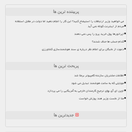
پربیننده ترین ها
می خواهید وزیر ارتباطات را استیضاح کنید؟ این کار را انجام دهید اما دولت در مقابل استفاده
مردم از اینترنت کوتاه نمی آید
اپراتورها پول خرید پرو را پس نمی دهند
کدام حساب ها حذف شدند؟
دعوت از نخبگان برای اعلام نظر درباره ی سند هوشمندسازی کشاورزی
پربحث ترین ها
اطلاعات مشتریان سازنده کامپیوتر برملا شد
موبایلی که به ساعت هوشمند تبدیل می شود
اوپن ای آی بهای ترجیح کارمندان خارجی به آمریکایی را می پردازد
متا از نخست وزیر هند پوزش خواست
جدیدترین ها