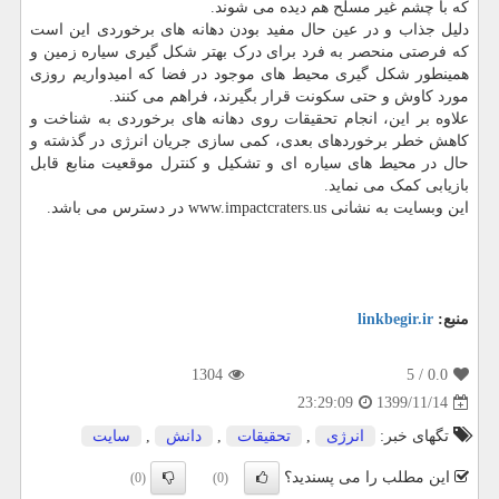
که با چشم غیر مسلح هم دیده می شوند.
دلیل جذاب و در عین حال مفید بودن دهانه های برخوردی این است
که فرصتی منحصر به فرد برای درک بهتر شکل گیری سیاره زمین و
همینطور شکل گیری محیط های موجود در فضا که امیدواریم روزی
مورد کاوش و حتی سکونت قرار بگیرند، فراهم می کنند.
علاوه بر این، انجام تحقیقات روی دهانه های برخوردی به شناخت و
کاهش خطر برخوردهای بعدی، کمی سازی جریان انرژی در گذشته و
حال در محیط های سیاره ای و تشکیل و کنترل موقعیت منابع قابل
بازیابی کمک می نماید.
این وبسایت به نشانی www.impactcraters.us در دسترس می باشد.
منبع:
linkbegir.ir
1304
/ 5
0.0
1399/11/14
23:29:09
تگهای خبر:
انرژی
,
تحقیقات
,
دانش
,
سایت
این مطلب را می پسندید؟
(0)
(0)