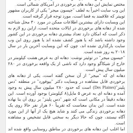
مختص نمایش این دهانه های برخوردی در آمریکای شمالی است.
این وب سایت اخیراً به لطف "جیسون میجر" یکی از کاربران مشهور
توییتر که علاقمند به فضا است، مورد توجه قرار گرفته است.
این وبسایت دارای بیشترین اطلاعات ممکن در مورد ۳۰ محل شناخته
شده از دهانه های برخوردی در ایالات متحده است، ازاین رو لازم به
ذکر است که امکان دارد تعداد بیشتری دهانه برخوردی در این کشور
وجود داشته باشد که یا هنوز کشف نشده اند یا هنوز روی این وب
سایت بارگذاری نشده اند، چون که این وبسایت آخرین بار در سال
۲۰۱۸ به روز شده است.
"جیسون میجر" در توئیتر نوشت: دهانه ای به عرض هشت کیلومتر در
خارج از شیکاگو وجود دارد که ناشی از یک واقعه برخوردی در ۲۸۰
میلیون سال پیش است.
دهانه ای که "میجر" از آن سخن گفته است، یکی از دهانه های
برخوردی قابل مشاهده در وبسایت دکتر "بیوفورد" در منطقه "دس
پلینز"(Des Plaines) است که حدود ۲۸۰ میلیون سال پیش به وجود
آمده و دهانه ای به عرض ۵ مایل(۸ کیلومتر) بوجود آورده است. این
دهانه دقیقاً در مکانی است که شهر "دس پلینز" بر روی آن بنا نهاده
شده است. این بدان معناست که تقریباً ۶۰ هزار نفر حالا روی یک
دهانه برخوردی زندگی می کنند و شاید هیچ یک از آنها از این مورد
آگاه نیستند، چون که حالا دیگر به سختی قابل تشخیص و مشاهده
است.
اما اغلب این دهانه های برخوردی در مناطق روستایی واقع شده اند