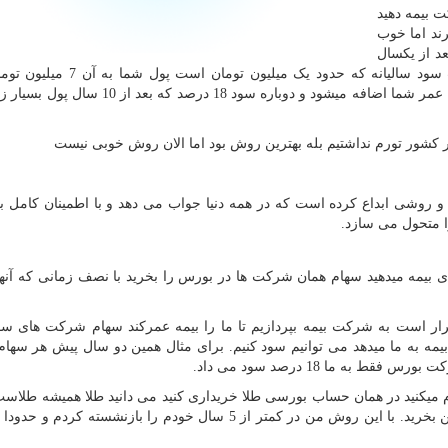
 تومان به شرکت بیمه دهید
گیرند اما خوب
ه بعد از یکسال
پس انداز شما در بیمه 6 میلیون تومان میشود با احتساب سود سالیانه که حدود یک
میشود. خب هر سال حدود 6 میلیون دیگر به پس انداز بیمه عمر شما اضافه میشود و دوباره سود 18
ر کشور تورم نداشتیم بله بهترین روش بود اما الان روش خوبی نیست
و روشی ابداع کرده است که در همه دنیا جواب می دهد و با اطمینان کامل با
 متحول می سازد.
به شرکت های بیمه میدهید سهام همان شرکت ها در بورس را بخرید با نصف زمانی که آنه
رار است به شرکت بیمه بپردازیم تا ما را بیمه عمرکند سهام شرکت های سو
م میکنید در همان حساب بورسی طلا خریداری کنید می دانید طلا همیشه طلاست.
یکسال میتوان مقداری از سود طلا و سهام تان را بیت کوین بخرید. با این روش من در کمتر از 5 سال خودم را بازنشست