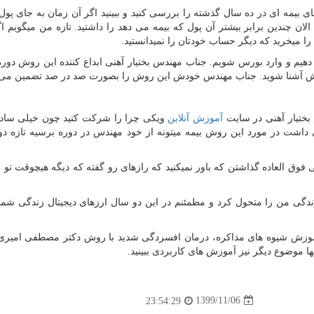
 بیمه ای در ده سال گذشته را بررسی کنید و ببینید اگر آن زمان به جای پول 
 چندین برابر بیشتر آن پول که بیمه می دهد را داشتید. تازه من میگویم ا
میخرید که دیگر حساب خودتان را نمیدانستید.
ام دهیم و وارد بورس شویم. جناب مهندس بختیار آهنی ابداع کننده این روش دوره
ن روش آشنا شوید. جناب مهندس خودش این روش را بصورت صد در صد تضمین می 
ختیار آهنی در سایت
آموزش آنلاین
ویکی چرا را شرکت کنید چون خیلی ساده
 داشت در مورد این روش بیمه میتونه از خود مهندس در دوره برسیه تازه دو
فوق العاده گذاشتن که باور نمیکنید که رازهای رو گفته که دیگه هیچوقت تو 
دگی من را متحول کرد و مطمئنم در این دو سال ارزهای دیجیتال زندگی شما 
موزش شیوه های مذاکره، درمان افسردگی شدید با روش دکتر مصطفی امیری
1399/11/06
23:54:29