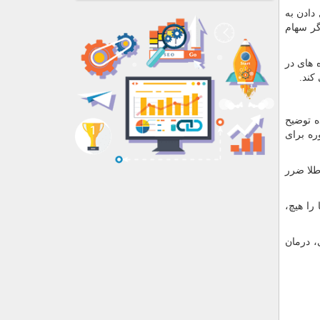
دادن به
گر سهام
 های در
کند.
 توضیح
ره برای
طلا ضرر
را هیچ،
، درمان