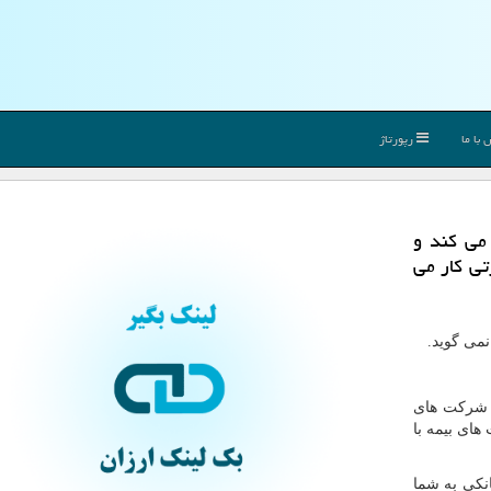
با ما
رپورتاژ
 می كند و
تی كار می
نمی گوید.
ا شرکت های
های بیمه با
نکی به شما