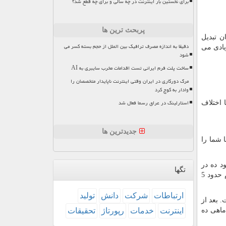
برای نخستین بار اینترنت در چه سالی و برای چه قطع شد؟
پربحث ترین ها
 میلیون تومان است پول شما به آن 7 میلیون تومان تبدیل
دقیقا به اندازه مصرف ترافیک بین الملل از حجم بسته کسر می
 درصد که بعد از 10 سال پول بسیار زیادی می
شود
ساخت پلت فرم ایرانی تست اقدامات مخرب سایبری به AI
مرگ دورکاری در ایران وقتی اینترنت ناپایدار متخصصان را
وادار به کوچ کرد
استارلینک در عراق رسما فعال شد
 اختلاف
جدیدترین ها
ا شما را
د ده در
تگها
بورس را خریداری کنیم و نگه داریم چندین برابر پولی که بیمه به ما میدهد می توانیم سود کنیم. برای مثال همین دو سال پیش هر سهام حدود 5
ارتباطات
شركت
دانش
تولید
 بعد از
ه کردم و حدودا ماهی ده
اینترنت
خدمات
رپورتاژ
تحقیقات