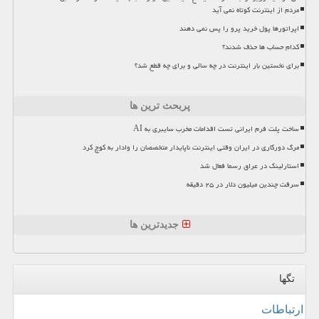
مردم از اینترنت کوتاه نمی آید
اپراتورها پول خرید پرو را پس نمی دهند
کدام حساب ها حذف شدند؟
برای نخستین بار اینترنت در چه سالی و برای چه قطع شد؟
پربحث ترین ها
ساخت پلت فرم ایرانی تست اقدامات مخرب سایبری به AI
مرگ دورکاری در ایران وقتی اینترنت ناپایدار متخصصان را وادار به کوچ کرد
استارلینک در عراق رسما فعال شد
سرقت چندین میلیون دلار در ۲۵ دقیقه
جدیدترین ها
تگها
ارتباطات