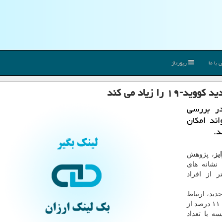
با ما
رپورتاژ
ا زیاد می كند
ر بررسی
ند امکان
یز
، پژوهش
نشانه های
تر از افراد
در این بررسی جدید، ارتباط
میان سیگار کشیدن و شدت کووید-۱۹ را ارزیابی کرده اند. ۱۱ درصد از
ه با تعداد