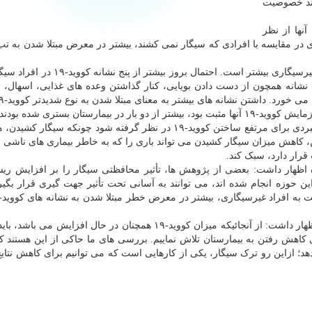
اند خصوصیت
نها از نظر
در مقایسه با افرادی که سیگار نمی کشند، بیشتر در معرض مبتلا شدن به ت
درصد بیشتر است و همچنین، احتمال گزارش بیشتر از ۱۰ نشانه همچون از دست دادن بویایی، کنار گذاشتن وعده های غذایی، ا
یمارستان بستری شده بودند.
سفارش پژوهشگران این است که ترک سیگار، بعنوان راهبردی برای مرتفع ساختن کووید-۱۹ در نظر گرفته شود چونکه س
، کاهش میزان سیگار کشیدن می تواند باری را که به خاطر بیماری های ناشی ا
رار دارد، سبک کند.
وهشگر ارشد این پروژه اظهار داشت: بعضی از پژوهش ها، تأثیر محافظتی سیگار را بر افزایش ر
یی که در این حوزه انجام شده اند، می توانند به آسانی تحت تأثیر جهت گیری قرار بگیرن
"کلیر استیوز" (Claire Steves)، از پژوهشگران این پروژه اظهار داشت: از آنجائیکه میزان کووید-۱۹ همچنان در حال افزا
ی کاهش رفتن به بیمارستان تلاش نماییم. بررسی های ما حاکی از این هستند ک
د؛ ازاین رو ترک سیگار، یکی از کارهایی است که می توانیم برای کاهش نتایج