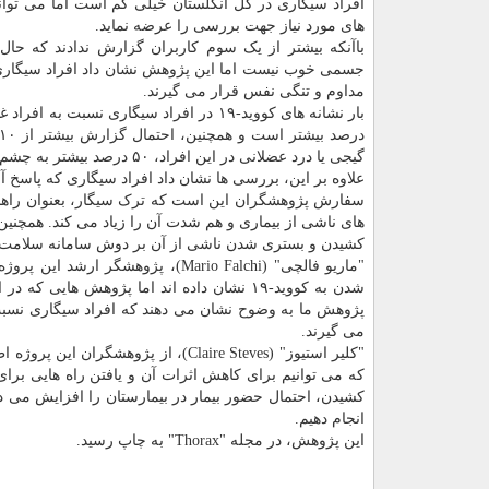
افراد سیگاری در کل انگلستان خیلی کم است اما می تو
های مورد نیاز جهت بررسی را عرضه نماید.
باآنکه بیشتر از یک سوم کاربران گزارش ندادند که حال آ
جسمی خوب نیست اما این پژوهش نشان داد افراد سیگاری 
مداوم و تنگی نفس قرار می گیرند.
گیجی یا درد عضلانی در این افراد، ۵۰ درصد بیشتر به چشم می خورد. داشتن نشانه های بیشتر به معنای مبتلا شدن به نوع شدیدتر کووید-۱۹ است.
علاوه بر این، بررسی ها نشان داد افراد سیگاری که پاسخ آزمایش کووید-۱۹ آنها مثبت بود، بیشتر از دو بار در ب
های ناشی از بیماری و هم شدت آن را زیاد می کند. همچنین
کشیدن و بستری شدن ناشی از آن بر دوش سامانه سلامت ق
"ماریو فالچی" (Mario Falchi)، پژ
شدن به کووید-۱۹ نشان داده اند اما پژوهش ها
می گیرند.
که می توانیم برای کاهش اثرات آن و یافتن راه هایی برا
کشیدن، احتمال حضور بیمار در بیمارستان را افزایش می ده
انجام دهیم.
این پژوهش، در مجله "Thorax" به چاپ رسید.