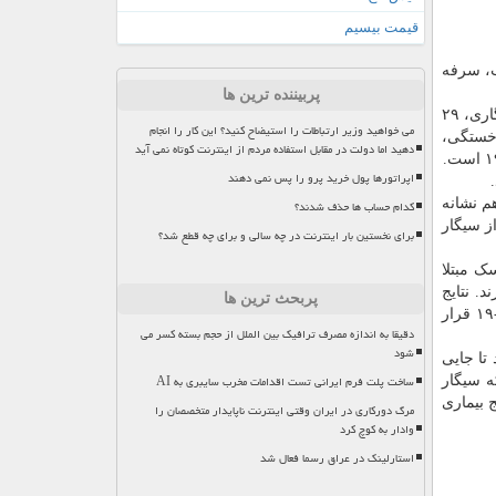
قیمت بیسیم
ب، سرفه
پربیننده ترین ها
بار نشانه های کووید-۱۹ در افراد سیگاری نسبت به افراد غیرسیگاری بیشتر است. احتمال بروز بیشتر از پنج نشانه کووید-۱۹ در افراد سیگاری، ۲۹
می خواهید وزیر ارتباطات را استیضاح کنید؟ این کار را انجام
سهال، خستگی،
دهید اما دولت در مقابل استفاده مردم از اینترنت کوتاه نمی آید
اپراتورها پول خرید پرو را پس نمی دهند
یگار کشیدن، هم نشانه
کدام حساب ها حذف شدند؟
ز سیگار
برای نخستین بار اینترنت در چه سالی و برای چه قطع شد؟
یسک مبتلا
د. نتایج
پربحث ترین ها
پژوهش ما به وضوح نشان می دهند که افراد سیگاری نسبت به افراد غیرسیگاری، بیشتر در معرض خطر مبتلا شدن به نشانه های کووید-۱۹ قرار
دقیقا به اندازه مصرف ترافیک بین الملل از حجم بسته کسر می
شود
یش می باشد، باید تا جایی
ساخت پلت فرم ایرانی تست اقدامات مخرب سایبری به AI
ه سیگار
 بیماری
مرگ دورکاری در ایران وقتی اینترنت ناپایدار متخصصان را
وادار به کوچ کرد
استارلینک در عراق رسما فعال شد