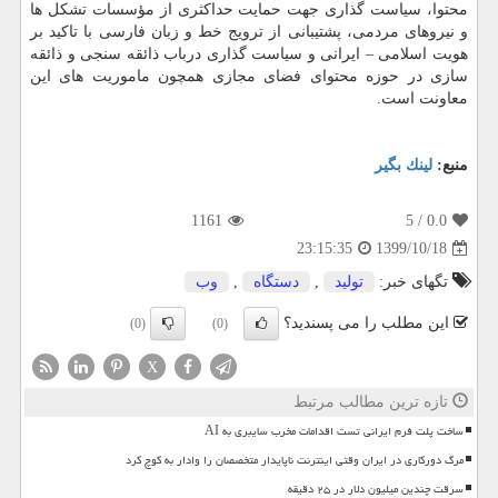
محتوا، سیاست گذاری جهت حمایت حداکثری از مؤسسات تشکل ها
و نیروهای مردمی، پشتیبانی از ترویج خط و زبان فارسی با تاکید بر
هویت اسلامی – ایرانی و سیاست گذاری درباب ذائقه سنجی و ذائقه
سازی در حوزه محتوای فضای مجازی همچون ماموریت های این
معاونت است.
منبع:
لینك بگیر
1161
/ 5
0.0
1399/10/18
23:15:35
تگهای خبر:
تولید
,
دستگاه
,
وب
این مطلب را می پسندید؟
(0)
(0)
X
تازه ترین مطالب مرتبط
ساخت پلت فرم ایرانی تست اقدامات مخرب سایبری به AI
مرگ دورکاری در ایران وقتی اینترنت ناپایدار متخصصان را وادار به کوچ کرد
سرقت چندین میلیون دلار در ۲۵ دقیقه