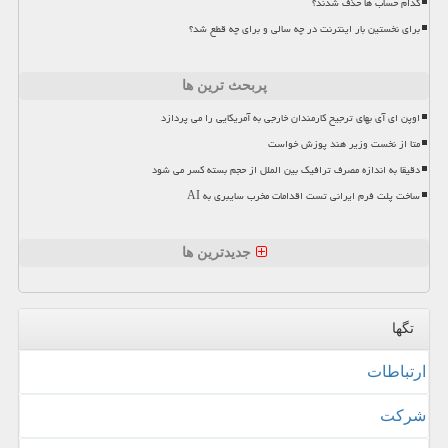
کدام حساب ها حذف شدند؟
برای نخستین بار اینترنت در چه سالی و برای چه قطع شد؟
پربحث ترین ها
اوپن ای آی بهای ترجیح کارمندان خارجی به آمریکایی را می پردازد
متا از نخست وزیر هند پوزش خواست
دقیقا به اندازه مصرف ترافیک بین الملل از حجم بسته کسر می شود
ساخت پلت فرم ایرانی تست اقدامات مخرب سایبری به AI
جدیدترین ها
تگها
ارتباطات
شركت