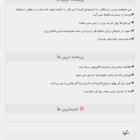
می خواهید وزیر ارتباطات را استیضاح کنید؟ این کار را انجام دهید اما دولت در مقابل استفاده
مردم از اینترنت کوتاه نمی آید
اپراتورها پول خرید پرو را پس نمی دهند
دعوت از نخبگان برای اعلام نظر درباره ی سند هوشمندسازی کشاورزی
کدام حساب ها حذف شدند؟
پربحث ترین ها
اطلاعات مشتریان سازنده کامپیوتر برملا شد
موبایلی که به ساعت هوشمند تبدیل می شود
اوپن ای آی بهای ترجیح کارمندان خارجی به آمریکایی را می پردازد
متا از نخست وزیر هند پوزش خواست
جدیدترین ها
تگها