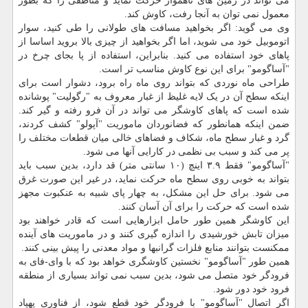
می تواند در زمین های ناهموار حرکت نماید و مناطقی را که بطور
معمول نمی توان به آنجا رفت، کاوش کند.
وی می گوید: اگر بخواهید مسافت های طولانی را طی کنید، سوار
اتوموبیل خود می شوید، اما اگر بخواهید از چیزی بالا بروید اساسا از
پاهای خود استفاده می کنید. بنابراین، استفاده از پا بجای چرخ در
"آساگومو" برای این نوع کاوش مناسب تر است.
طراحی ماه نوردی که بتواند روی ماه راه برود، دشوار است برای
اینکه سطح آن در یک لایه غلیظ از غبار معروف به "رگولیت" پوشانده
شده است که پاهای کاوشگر می تواند در آن فرو رفته و گیر کند.
ضمن اینکه همانطور که فضانوردان ماموریت "آپولو" کشف کردند،
گرد و غبار سطح ماه، شکاف و فضاهای خالی میان قطعات مختلف را
پر می کند و سبب بی نظمی در کارایی آنها می شود.
"آساگومو" فقط ۳.۹ اینچ (۱۰ سانتی متر) قد دارد، بدین سبب باید
بتواند به خوبی روی سطح ماه حرکت نماید، در غیر این صورت غرق
می شود. برای حل این مشکل، به چهار پای شبیه به عنکبوت مجهز
شده است که حرکت را برای آن آسان کنند.
این کاوشگر همین طور حامل ابزارهایی است که قادر خواهند بود
میزان تابش خورشیدی را اندازه گیری کنند و در ماموریت های آینده
ممکنست بتوانند منابع فلزات گرانبها و مواد معدنی را پیش بینی کنند.
همین طور "آساگومو" نخستین کاوشگری خواهد بود که با وای-فای به
فرودگر خود متصل می شود، بدین سبب نمی تواند بسیاری از منطقه
فرود خود دور شود.
اگر اتصال "آساگومو" با فرودگر خود قطع شود، از فناوری پهپاد