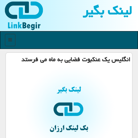
لینك بگیر
منو
انگلیس یك عنكبوت فضایی به ماه می فرستد