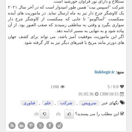
سنگلاخ و دارای نور فراوان خورشید است.
شرکت "اسپیس بیت" همین طور امیدوار است که در آخر سال ۲۰۲۱
یک کاوشگر چرخ دار نیز به ماه ارسال نماید. در ماموریت های آینده
ممکنست "آساگومو" تا جایی که ممکنست از کاوشگر چرخ دار
سواری بگیرد و وقتی به مناطقی رسیدند که صعب العبور بود، از آن
پیاده شود و به تنهایی به مسیر ادامه دهد.
اگر این ماموریت موفقیت آمیز باشد، می تواند برای کشف جهان
های دورتر مانند مریخ یا قمرهای دیگر نیز به کار گرفته شود.
منبع:
linkbegir.ir
1166
/ 5
0.0
1399/10/15
01:05:36
تگهای خبر:
سرویس
,
شركت
,
علم
,
فناوری
این مطلب را می پسندید؟
(0)
(0)
X