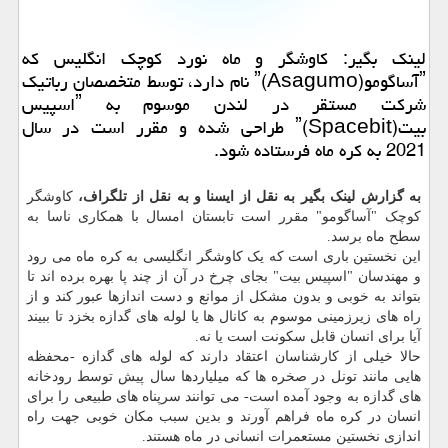
لینک بگیر: کاوشگر و ماه نورد کوچک انگلیس که
ˮآساگوموˮ(Asagumo) نام دارد، توسط متخصصان رباتیک
شرکت مستقر در لندن موسوم به ˮاسپیس
بیتˮ(Spacebit) طراحی شده و مقرر است در سال
2021 به کره ماه فرستاده شود.
به گزارش لینک بگیر به نقل از ایسنا و به نقل از تلگراف،
کاوشگر
کوچک "آساگومو" مقرر است تابستان امسال با همکاری ناسا به
سطح ماه برسد.
این نخستین باری است که یک کاوشگر انگلیسی به کره ماه می رود
و مهندسان "اسپیس بیت" بجای چرخ در آن از چند پا بهره برده اند تا
بتواند به خوبی و بدون مشکل از موانع و دست اندازها عبور کند و از
راه های زیرزمینی موسوم به کانال ها یا لوله های گدازه بخزد تا ببیند
آیا برای انسان قابل سکونت است یا نه.
حالا خیلی از کارشناسان اعتقاد دارند که لوله های گدازه -محفظه
هایی مانند تونل در صخره ها که میلیاردها سال پیش توسط رودخانه
های گدازه به وجود آمده است- می توانند سرپناه های طبیعی را برای
انسان در کره ماه فراهم آورند و بدین سبب مکان خوبی جهت راه
اندازی نخستین مستعمرات انسانی در ماه هستند.