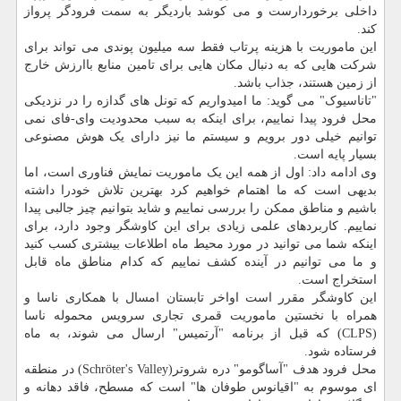
داخلی برخوردارست و می کوشد باردیگر به سمت فرودگر پرواز
کند.
این ماموریت با هزینه پرتاب فقط سه میلیون پوندی می تواند برای
شرکت هایی که به دنبال مکان هایی برای تامین منابع باارزش خارج
از زمین هستند، جذاب باشد.
"تاناسیوک" می گوید: ما امیدواریم که تونل های گدازه را در نزدیکی
محل فرود پیدا نماییم، برای اینکه به سبب محدودیت وای-فای نمی
توانیم خیلی دور برویم و سیستم ما نیز دارای یک هوش مصنوعی
بسیار پایه است.
وی ادامه داد: اول از همه این یک ماموریت نمایش فناوری است، اما
بدیهی است که ما اهتمام خواهیم کرد بهترین تلاش خودرا داشته
باشیم و مناطق ممکن را بررسی نماییم و شاید بتوانیم چیز جالبی پیدا
نماییم. کاربردهای علمی زیادی برای این کاوشگر وجود دارد، برای
اینکه شما می توانید در مورد محیط ماه اطلاعات بیشتری کسب کنید
و ما می توانیم در آینده کشف نماییم که کدام مناطق ماه قابل
استخراج است.
این کاوشگر مقرر است اواخر تابستان امسال با همکاری ناسا و
همراه با نخستین ماموریت قمری تجاری سرویس محموله ناسا
(CLPS) که قبل از برنامه "آرتمیس" ارسال می شوند، به ماه
فرستاده شود.
محل فرود هدف "آساگومو" دره شروتر(Schröter's Valley) در منطقه
ای موسوم به "اقیانوس طوفان ها" است که مسطح، فاقد دهانه و