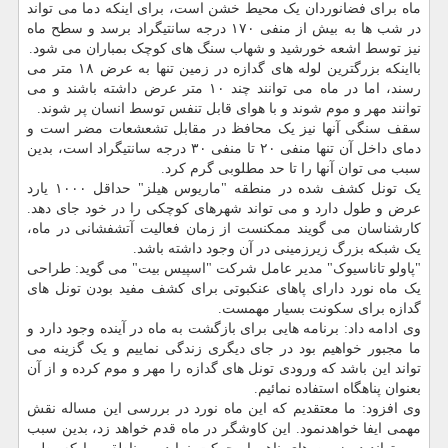
ماه برای فضانوردان یک محیط خشن است، برای اینکه دما می تواند
در شب ها به بیش از منفی ۱۷۰ درجه سانتیگراد برسد و سطح ماه
نیز توسط اشعه خورشید و شهاب سنگ های کوچک بمباران می شود.
بااینکه بزرگترین لوله های گدازه در زمین تنها به عرض ۱۸ متر می
رسند، اما در ماه می توانند چند ۱۰ متر عرض داشته باشند و می
توانند مهر و موم شوند و با هوای قابل تنفس توسط انسان پر شوند.
سقف سنگی آنها نیز یک محافظ در مقابل تشعشعات مضر است و
دمای داخل آن تنها منفی ۲۰ تا منفی ۳۰ درجه سانتیگراد است، بدین
سبب می توان آنها را تا حد مطلوبی گرم کرد.
یک تونل کشف شده در منطقه "ماریوس هیلز" حداقل ۱۰۰۰ یارد
عرض و طول دارد و می تواند شهرهای کوچکی را در خود جای دهد.
کارشناسان می گویند ممکنست از زمان فعالیت آتشفشانی در ماه،
یک شبکه بزرگ زیرزمینی در آن وجود داشته باشد.
"پاولو تاناسیوک" مدیر عامل شرکت "اسپیس بیت" می گوید: طراحی
یک ماه نورد دارای پاهای عنکبوتی برای کشف مفید بودن تونل های
گدازه برای سکونت بسیار مهمست.
وی ادامه داد: برنامه هایی برای بازگشت به ماه در آینده وجود دارد و
ما مجبور خواهیم بود در جای دیگری زندگی نماییم و یک گزینه می
تواند این باشد که ورودی تونل های گدازه را مهر و موم کرده و از آن
بعنوان پناهگاه استفاده نمائیم.
وی افزود: ما معتقدیم که این ماه نورد در بررسی این مساله نقش
مهمی ایفا خواهدنمود. این کاوشگر در ماه قدم خواهد زد، بدین سبب