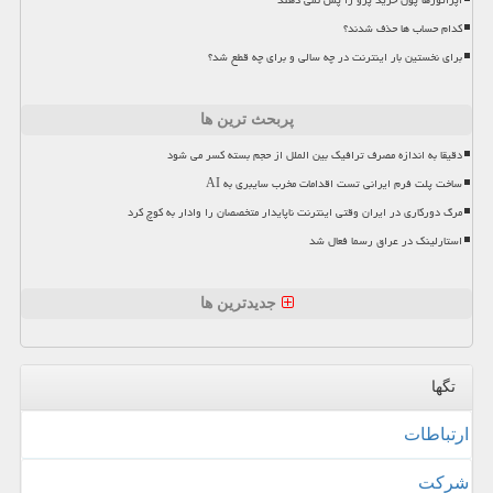
اپراتورها پول خرید پرو را پس نمی دهند
کدام حساب ها حذف شدند؟
برای نخستین بار اینترنت در چه سالی و برای چه قطع شد؟
پربحث ترین ها
دقیقا به اندازه مصرف ترافیک بین الملل از حجم بسته کسر می شود
ساخت پلت فرم ایرانی تست اقدامات مخرب سایبری به AI
مرگ دورکاری در ایران وقتی اینترنت ناپایدار متخصصان را وادار به کوچ کرد
استارلینک در عراق رسما فعال شد
جدیدترین ها
تگها
ارتباطات
شركت