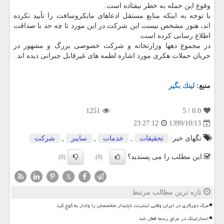
وقوع این حمله به خطر نیفتاده است.
با توجه به اینکه منابع مستقل ادعاهای مایکروسافت را تأیید نکرده
اند، هنوز مشخص نیست این شرکت در این مورد تا چه حد با صداقت
اطلاع رسانی کرده است.
در مجموع دهها وزارتخانه و شرکت خصوصی بزرگ و مشهور در
جریان حملات هکری مورد اشاره لطمه های غیرقابل جبرانی دیده اند.
منبع:
لینك بگیر
1251
/ 5
0.0
1399/10/13
23:27:12
تگهای خبر:
تحقیقات
,
خدمات
,
سایبر
,
شركت
این مطلب را می پسندید؟
(0)
(0)
X
تازه ترین مطالب مرتبط
مرگ دورکاری در ایران وقتی اینترنت ناپایدار متخصصان را وادار به کوچ کرد
استارلینک در عراق رسما فعال شد