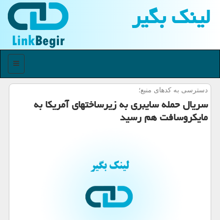
لینك بگیر
منو
دسترسی به كدهای منبع؛
سریال حمله سایبری به زیرساختهای آمریكا به
مایكروسافت هم رسید