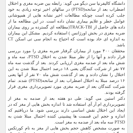
دانشگاه کالیفرنیا سن دیگو می گوید: رابطه بین ضربه مغزی و اختلال
اضطراب بعد از سانحه(PTSD) در سالهای اخیر توجه زیادی به خود
جلب کرده است چونکه مطالعات اخیر نشانه هایی از همپوشانی
عوامل خطر و علایم بیماری نشان داده است. در این مطالعه ما از
داده های حاصل از TRACK-TBI(مطالعه ای گسترده بر روی بیماران
ضربه مغزی در بخش اورژانس ) استفاده کردیم. مشکل این بیماران
به اندازه ای حاد بوده است که احتیاج به انجام سی تی اسکن CT
باشد.
محققان ۴۰۰ مورد از بیماران گرفتار ضربه مغزی را مورد بررسی
قرار دادند و آنها را از نظر مبتلا شدن به اختلال PTSD، سه ماه و
شش ماه بعد از صدمه مغزی ارزیابی کردند. بعد از گذشت سه ماه
۷۷ نفر از شرکت کنندگان یعنی ۱۸ درصد احتمال مبتلا شدن به این
اختلال را نشان دادند و بعد از گذشت شش ماه ۷۰ نفر از آنها یعنی
۱۶ درصد مبتلا به اختلال اضطراب بعد از سانحه(PTSD) شدند. تمام
شرکت کنندگان بعد از ضربه مغزی مورد تصویربرداری مغزی قرار
گرفته بودند.
دکتر استین می گوید: طی دو هفته بعد از صدمه به مغز از
تصویربرداری ام.آر.آی استفاده شد تا اندازه بخش هایی از مغز که در
ایجاد این اختلال نقش اساسی دارند بررسی شود. ما دریافتیم که
اندازه و حجم این قسمت ها پیشبینی کننده احتمال مبتلا شدن به
PTSD سه ماه بعد از صدمه به مغز است.
به صورت مشخص کاهش حجم بخش هایی از مغز به نام کورتکس