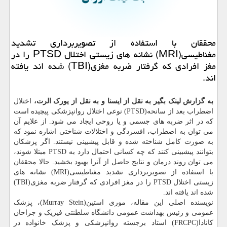
محققان با استفاده از تصویربرداری تشدید
مغناطیسی(MRI) نشانه های زیستی اختلال PTSD را در
مغز افرادی که گرفتار ضربه مغزی(TBI) شده اند یافته
اند.
به گزارش لینک بگیر به نقل از ایسنا و به نقل از یورک الرت،
اختلال
اضطراب بعد از سانحه(PTSD) نوعی اختلال روانپزشکی پیچیده است
که در اثر ضربه های جسمی و یا روحی ایجاد می شود. از علایم آن
می توان به اضطراب، افسردگی و اختلالات شناختی اشاره نمود که
به صورت کامل شناخته شده و قابل پیشبینی نیستند. اگر پزشکان
بتوانند پیشبینی کنند که چه کسانی احتمال دارد به PTSD مبتلا شوند،
می توان روند درمان و نتایج حاصل از آنرا بهبود بخشید. حالا محققان
با استفاده از تصویربرداری تشدید مغناطیسی(MRI) نشانه های
زیستی اختلال PTSD را در مغز افرادی که گرفتار ضربه مغزی(TBI)
شده اند یافته اند.
نویسنده اصلی این مقاله، موری استین(Murray Stein)، پزشک
عمومی و رئیس بهداشت عمومی دانشگاه سلطنتی فیزیک و جراحان
کانادا(FRCPC) استاد برجسته روانپزشکی و پزشک خانواده در