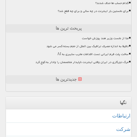
کدام حساب ها حذف شدند؟
برای نخستین بار اینترنت در چه سالی و برای چه قطع شد؟
پربحث ترین ها
متا از نخست وزیر هند پوزش خواست
دقیقا به اندازه مصرف ترافیک بین الملل از حجم بسته کسر می شود
ساخت پلت فرم ایرانی تست اقدامات مخرب سایبری به AI
مرگ دورکاری در ایران وقتی اینترنت ناپایدار متخصصان را وادار به کوچ کرد
جدیدترین ها
تگها
ارتباطات
شركت