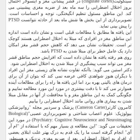
سینگولیت(cingulate cortex) در قشر پیشانی مغز و اینسولار احتمال
بروز اختلال اضطرابی را سه ماه بعد از ضربه مغزی پیشبینی می
کند. این مناطق مسئول تنظیم انگیختگی، توجه و احساسات است.
تصویربرداری از این بخش ها شش ماه بعد از حادثه نتوانست PTSD
را پیش بینی نماید.
این یافته ها مطابق با مطالعات قبلی است و نشان داده است اندازه
این مناطق مغز در افرادی که مبتلا به اختلال اضطرابی هستند کوچک
تر است. تحقیقات نشان می دهد که کاهش حجم قشر مغز امکان
دارد یک عامل خطر برای مبتلا شدن به PTSD باشد.
روی هم رفته یافته ها نشان داده است که افزایش حجم مناطق قشر
مغز می تواند سبب پیشگیری از مبتلا شدن به اختلال اضطرابی شود.
دکتر استین می گوید: باآنکه تفاوت نشانه های زیستی مغز این افراد
با دیگران هنوز شواهدی کافی عرضه نمی کند که بتوان از آن برای
درمان های بالینی بهره برد اما این یافته ها راه را برای مطالعات آینده
هموارتر می کند تا با دقت بیشتری در مورد این مورد مطالعه نماییم و
چگونگی کمک به این مناطق مغز و یا محافظت از آنها در مقابل مبتلا
شدن به بیماری های روانی مانند اختلال اضطرابی را بیابیم.
کامرون کارتر(Cameron Carter) پزشک و سردبیر مجله "روانپزشکی
بیولوژیک: علوم اعصاب شناختی و تصویربرداری عصبی"(Biological
Psychiatry: Cognitive Neuroscience and Neuroimaging) در مورد این
تحقیقات می گوید: "این مطالعه ی بسیار مهم که با استفاده از "ام آر
آی" انجام گرفته است ما را یک قدم به درک بهتر علت ابتلای بعضی
از افراد به اختلال اضطرابی بعد از ضربه مغزی نزدیک و همینطور