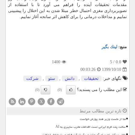
مقدمات تحقیقات آینده را فراهم می آورد تا با استفاده از
تصویربرداری مغزی احتمال خطر مبتلا شدن به این اختلال را پیشبینی
نماییم و مداخلات درمانی را برای کاهش اثر سانحه آغاز نماییم.
منبع:
لینك بگیر
1400
/ 5
0.0
1399/10/10
00:03:26
تگهای خبر:
تحقیقات
,
دانش
,
سئو
,
شركت
این مطلب را می پسندید؟
(0)
(0)
X
تازه ترین مطالب مرتبط
متا از نخست وزیر هند پوزش خواست
ساخت پلت فرم ایرانی تست اقدامات مخرب سایبری به AI
عامل سرکش اوپن ای آی مشتری یک شرکت فناوری را به خطر انداخت