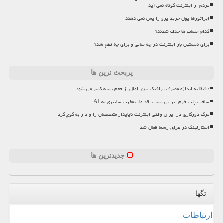
مردم از اینترنت کوتاه نمی آید
اپراتورها پول خرید پرو را پس نمی دهند
کدام حساب ها حذف شدند؟
برای نخستین بار اینترنت در چه سالی و برای چه قطع شد؟
پربحث ترین ها
دقیقا به اندازه مصرف ترافیک بین الملل از حجم بسته کسر می شود
ساخت پلت فرم ایرانی تست اقدامات مخرب سایبری به AI
مرگ دورکاری در ایران وقتی اینترنت ناپایدار متخصصان را وادار به کوچ کرد
استارلینک در عراق رسما فعال شد
جدیدترین ها
تگها
ارتباطات