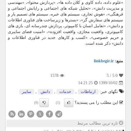
«علوم داده، داده کاوی و کلان داده ها»، «پردازش محتوا»، «مهندسی
و مدیریت دانش»، «تحلیل شبکه های اجتماعی و رایانش اجتماعی و
فرهنگی»، «هوش تجاری، سیستم های خبره، سیستم های تصمیم یار و
سیستم های سفارش گر»، «بسترها و زیرساخت های فناوری اطلاعات
و دانش»، «تعامل انسان با کامپیوتر، پردازش چندرسانه ای، بازی های
کامپیوتری، واقعیت مجازی، واقعیت افزوده»، «امنیت فضای سایبری
و حریم خصوصی»، «کسب و کارهای جدید در فناوری اطلاعات و
دانش» ذکر شده است.
منبع:
linkbegir.ir
1578
/ 5
5.0
1399/10/02
14:21:25
تگهای خبر:
ارتباطات
,
خدمات
,
دانش
,
سایبر
این مطلب را می پسندید؟
(0)
(1)
X
تازه ترین مطالب مرتبط