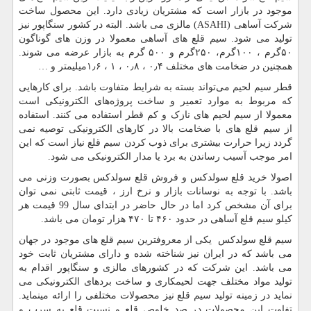
موجود در بازار است که مشتریان زیادی دارد. این محصول ساخت
شرکت آساهی (
ASAHI
) مالزی می باشد. البته در کشور سنگاپور نیز
تولید می شود. سیم قلع های آساهی معمولا در وزن های گوناگون
۵۰گرم ، ۱۰۰گرم، ۲۵۰گرم و ۵۰۰ گرم به بازار عرضه می شوند.
همچنین در ضخامت های مختلف ۰٫۴ ، ۰٫۸ ، ۱ ، ۱٫۶میلیمتر و …
قطر سیم لحیم می‌تواند بسته به شرایط متفاوت باشد. برای کارهایی
که مربوط به موارد تعمیر و ساخت پروژه‌های الکترونیکی است
معمولا از سیم لحیم های نازک و کم قطر استفاده می کنند. استفاده
از سیم قلع های با ضخامت بالا در کارهای الکترونیکی توصیه نمی
گردد زیرا حرارت بیشتری برای ذوب کردن سیم قلع نیاز است که این
امر موجب آسیب رساندن به برد یا مدار الکترونیکی می شود.
اصولا خرید قلع سولدکس و فروش قلع سولدکس بصورت وزنی می
باشد. با توجه به نوسانات بازار و نرخ ارز ، قیمت ثابتی نمی توان
برای آن مشخص کرد اما در حال حاضر در ابتدای سال 99 قیمت هر
کیلو سیم قلع آساهی در حدود ۴۶۰ تا ۴۷۰ هزار تومان می باشد.
سیم قلع سولدکس یکی از معروفترین سیم قلع های موجود در جهان
می باشد که در ایران نیز شناخته شده و دارای مشتریان ثابت خود
می باشد. این شرکت که در کشورهای مالزی و سنگاپور اقدام به
تولید مواد مختلف جهت لحیمکاری و ساخت بردهای الکترونیکی می
نماید در زمینه تولید سیم قلع نیز محصولات مختلفی را ارائه مینماید.
تفاوت این محصولات در صد خلوص قلع و نسبت قلع به سرب و