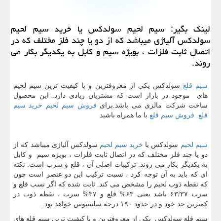
لینك بگیر: سیم لحیم سولدكس یا خرید سیم لحیم
سولدكس آلیاژی میباشد كه از دو یا چند فلز مختلف كه در
اتصال ثابت فلزات ، بویژه سیم و كابل به یكدیگر بكار می
روند.
سیم قلع
سولدکس یكی از معروفترین و با كیفیت ترین سیم لحیم
های موجود در بازار است كه مشتریان زیادی دارد. این محصول
ساخت شركت مالزی می باشد.برای
فروش سیم لحیم
خرید سیم
قلع
فروش سیم قلع
با ما همراه باشید
سیم لحیم
سولدکس یا
خرید سیم لحیم
سولدکس آلیاژی میباشد که از
دو یا چند فلز مختلف که در اتصال ثابت فلزات ، بویژه سیم و کابل
به یکدیگر بکار می روند. ترکیبات اصلی آن ، قلع و سرب است. نکته
ای که باید به آن توجه کرد ، نسبت ترکیب این دو عنصر است چون
که نقطه ذوب لحیم را مشخص می کند. ثابت شده که اگر نسب قلع و
سرب ۶۳/۳۷ باشد یعنی ۶۳% قلع و ۳۷% سرب ، نقطه ذوب در
کمترین حد خود و در حدود ۱۹۰ درجه سلسیوس خواهد بود.
سیم قلع سولدکس یکی از معروفترین و با کیفیت ترین سیم قلع های