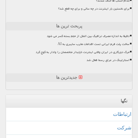
کدام حساب ها حذف شدند؟
برای نخستین بار اینترنت در چه سالی و برای چه قطع شد؟
پربحث ترین ها
دقیقا به اندازه مصرف ترافیک بین الملل از حجم بسته کسر می شود
ساخت پلت فرم ایرانی تست اقدامات مخرب سایبری به AI
مرگ دورکاری در ایران وقتی اینترنت ناپایدار متخصصان را وادار به کوچ کرد
استارلینک در عراق رسما فعال شد
جدیدترین ها
تگها
ارتباطات
شركت