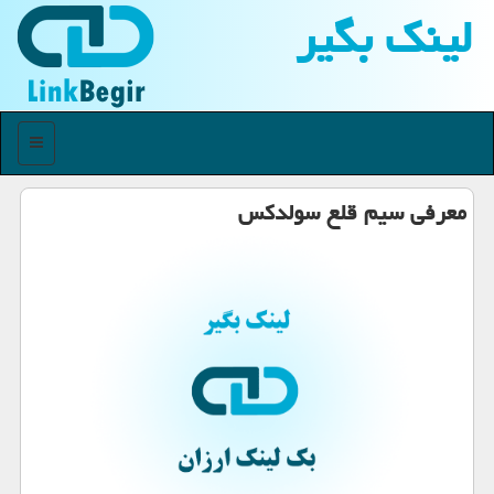
لینك بگیر
منو
معرفی سیم قلع سولدكس