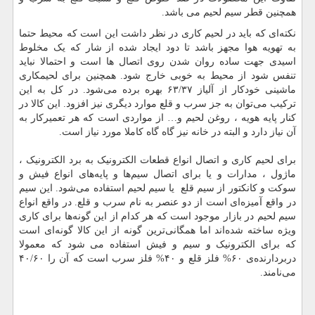
همچنین قطر سیم لحیم می باشد.
نکته‌ای که باید در لحیم‌ کاری در نظر داشت این است که محیط حتما
به تهویه هوا مجهز باشد تا دود ایجاد شده از شار که یک مخلوط
اسیدی جهت ساده روان شدن روی اتصال ها است و احتمالا نباید
تنفس شود از محیط به خوبی خارج شود. همچنین برای لحیمکاری
ماشینی خودکار از آلیاز ۶۳/۳۷ بهره برده می‌شود. در کل به این
ترکیب می‌توان به جز سرب و قلع موارد دیگری نیز افزود. این کالا در
کنار پایه هویه ، روغن لحیم و… از مواردی است که هر تعمیرکار به
آن نیاز دارد و البته در خانه نیز گاه گاه کاملا مورد نیاز است.
برای لحیم کاری و اتصال انواع قطعات الکترونیک به برد الکترونیک ،
ماژول ، مدارات و یا برای اتصال سیم‌ها و پایه‌های انواع فیش و
سوکت و کانکتور از سیم قلع یا سیم لحیم استفاده می‌شود. این سیم
در واقع آمیزه‌ای است از دو عنصر به نام سرب و قلع. در واقع انواع
سیم لحیم در بازار موجود است که هر کدام از این گونه‌ها برای کاری
ویژه ساخته شده‌اند اما همگانی‌ترین گونه از این کالا گونه‌ای است
که برای الکترونیک و سیم و فیش استفاده می شود که معمولا
دربردارنده‌ی ۶۰% فلز قلع و ۴۰% فلز سرب است که آن را ۴۰/۶۰
می‌نامند.