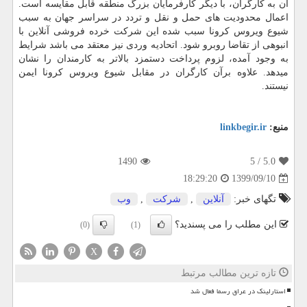
آن به کارگران، با دیگر کارفرمایان بزرگ منطقه قابل مقایسه است.
اعمال محدودیت های حمل و نقل و تردد در سراسر جهان به سبب
شیوع ویروس کرونا سبب شده این شرکت خرده فروشی آنلاین با
انبوهی از تقاضا روبرو شود. اتحادیه وردی نیز معتقد می باشد شرایط
به وجود آمده، لزوم پرداخت دستمزد بالاتر به کارمندان را نشان
میدهد. علاوه برآن کارگران در مقابل شیوع ویروس کرونا ایمن
نیستند.
منبع:
linkbegir.ir
1490
/ 5
5.0
1399/09/10
18:29:20
تگهای خبر:
آنلاین
,
شركت
,
وب
این مطلب را می پسندید؟
(0)
(1)
X
تازه ترین مطالب مرتبط
استارلینک در عراق رسما فعال شد