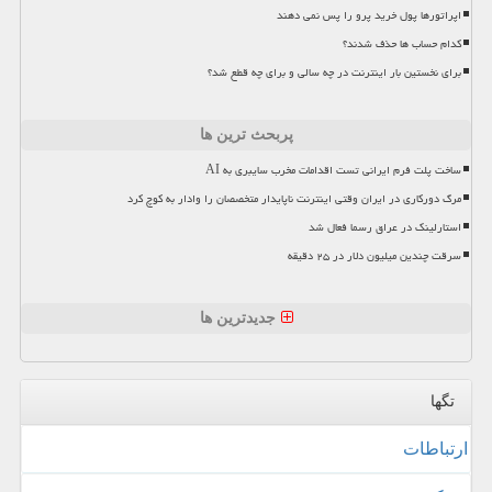
اپراتورها پول خرید پرو را پس نمی دهند
کدام حساب ها حذف شدند؟
برای نخستین بار اینترنت در چه سالی و برای چه قطع شد؟
پربحث ترین ها
ساخت پلت فرم ایرانی تست اقدامات مخرب سایبری به AI
مرگ دورکاری در ایران وقتی اینترنت ناپایدار متخصصان را وادار به کوچ کرد
استارلینک در عراق رسما فعال شد
سرقت چندین میلیون دلار در ۲۵ دقیقه
جدیدترین ها
تگها
ارتباطات