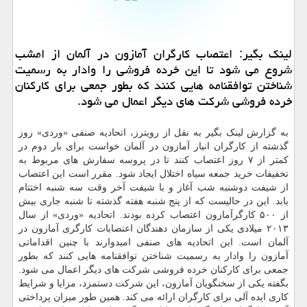
لینك بگیر: اعتصاب كارگران آمازون در آلمان از امشب
شروع می شود تا این خرده فروشی را وادار به رسمیت
شناختن توافقنامه هایی كنند كه بطور جمعی برای كاركنان
خرده فروشی شركت های دیگر اعمال می شود.
به گزارش لینک بگیر به نقل از رویترز، اتحادیه صنفی «وردی» روز
گذشته از کارگران انبار آمازون در آلمان خواست برای بار دوم در
کمتر از ۷ روز اعتصاب کنند تا در پروسه سفارش های مربوط به
تخفیفات خرید جمعه سیاه اختلال ایجاد شود. مقرر است این اعتصاب
از شیفت دوشنبه شب آغاز و با شیفت آخر وقت سه شنبه اختتام
یابد. این در حالیست که از پنج شنبه هفته گذشته تا شنبه جاری بیش
از ۵۰۰ کارگرآمازون اعتصاب کرده بودند. اتحادیه «وردی» از سال
۲۰۱۳ میلادی یکی از سازمان دهندگان اعتصابات کارگری آمازون در
آلمان است. این اتحادیه های صنفی امیدوارند با چنین اقداماتی
آمازون را وادار به رسمیت شناختن توافقنامه هایی کنند که بطور
جمعی برای کارکنان خرده فروشی شرکت های دیگر اعمال می شود.
بگفته یکی از سخنگویان آمازون، این شرکت دستمزد، مزایا و شرایط
کاری ایده آلی برای کارگران ارائه می کند. همین طور میزان پرداختی