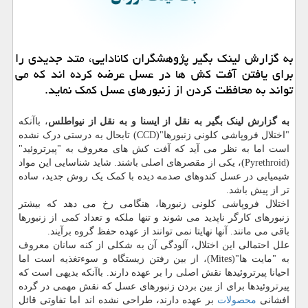
به گزارش لینك بگیر پژوهشگران كانادایی، متد جدیدی را
برای یافتن آفت كش ها در عسل عرضه كرده اند كه می
تواند به محافظت كردن از زنبورهای عسل كمك نماید.
به گزارش لینک بگیر به نقل از ایسنا و به نقل از نیواطلس
، باآنکه
"اختلال فروپاشی کلونی زنبورها"(CCD) تابحال به درستی درک نشده
است اما به نظر می آید که آفت کش های معروف به "پیرتروئید"
(Pyrethroid)، یکی از مقصرهای اصلی باشند. شاید شناسایی این مواد
شیمیایی در عسل کندوهای صدمه دیده با کمک یک روش جدید، ساده
تر از پیش باشد.
اختلال فروپاشی کلونی زنبورها، هنگامی رخ می دهد که بیشتر
زنبورهای کارگر ناپدید می شوند و تنها ملکه و تعداد کمی از زنبورها
باقی می مانند. آنها نهایتا نمی توانند از عهده حفظ گروه برآیند.
علل احتمالی این اختلال، آلودگی آن به شکلی از کنه سانان معروف
به "مایت ها"(Mites)، از بین رفتن زیستگاه و سوءتغذیه است اما
احیانا پیرتروئیدها نقش اصلی را بر عهده دارند. باآنکه بدیهی است که
پیرتروئیدها برای از بین بردن زنبورهای عسل که نقش مهمی در گرده
افشانی
محصولات
بر عهده دارند، طراحی نشده اند اما تفاوتی قائل