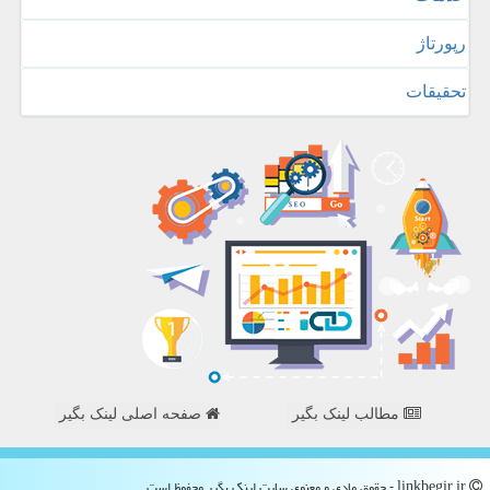
رپورتاژ
تحقیقات
مطالب لینک بگیر
صفحه اصلی لینک بگیر
linkbegir.ir - حقوق مادی و معنوی سایت لینك بگیر محفوظ است