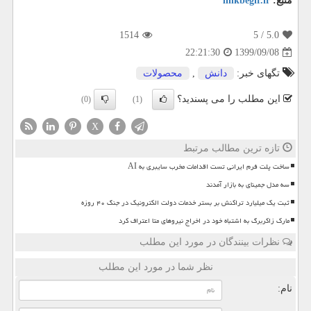
منبع:
linkbegir.ir
1514
/ 5
5.0
1399/09/08
22:21:30
تگهای خبر:
دانش
,
محصولات
این مطلب را می پسندید؟
(0)
(1)
X
تازه ترین مطالب مرتبط
ساخت پلت فرم ایرانی تست اقدامات مخرب سایبری به AI
سه مدل جمینای به بازار آمدند
ثبت یک میلیارد تراکنش بر بستر خدمات دولت الکترونیک در جنگ ۴۰ روزه
مارک زاکربرگ به اشتباه خود در اخراج نیروهای متا اعتراف کرد
نظرات بینندگان در مورد این مطلب
نظر شما در مورد این مطلب
نام: