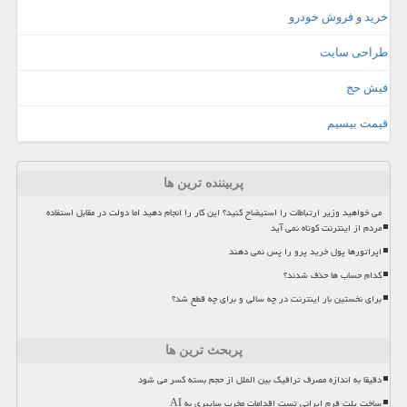
خرید و فروش خودرو
طراحی سایت
فیش حج
قیمت بیسیم
پربیننده ترین ها
می خواهید وزیر ارتباطات را استیضاح کنید؟ این کار را انجام دهید اما دولت در مقابل استفاده
مردم از اینترنت کوتاه نمی آید
اپراتورها پول خرید پرو را پس نمی دهند
کدام حساب ها حذف شدند؟
برای نخستین بار اینترنت در چه سالی و برای چه قطع شد؟
پربحث ترین ها
دقیقا به اندازه مصرف ترافیک بین الملل از حجم بسته کسر می شود
ساخت پلت فرم ایرانی تست اقدامات مخرب سایبری به AI