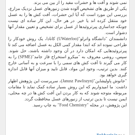
نمی شوند و آفت ها و حشرات مفید را از بین می برند.
یکی از طریق های تشخیص آلوده شدن زنبورهای عسل نزدیک مزارع،
بررسی این مورد است که آیا این حشرات، آفت کش ها را به عسل
خود منتقل کرده اند یا خیر. در هر حال، این کار ساده ای نیست
چونکه جداسازی پیرتروئیدها از عسل برای تشخیص و تعیین مقدار آنها
دشوار است.
دانشمندان "دانشگاه واترلو"(UWaterloo) کانادا، یک روش خودکار را
طراحی نموده اند که ابتدا مقدار کمی الکل به عسل اضافه می کند تا
پیرتروئیدهایی که امکان دارد در آن وجود داشته باشند، حل شوند.
سپس، روشی معروف به "میکرو استخراج فاز جامد"(SPME) را به
کار می گیرند تا آفت کش های سمی را با سرعت و به آسانی خارج
کنند. بدین ترتیب، وجود این مواد، قابل تایید و میزان آنها قابل اندازه
گیری خواهد بود.
"جانوش پاولیشاین"(Janusz Pawliszyn)، سرپرست این پژوهش اظهار
داشت: ما امیدواریم که این روش بسیار ساده کمک نماید تا مقامات
مربوطه متوجه شوند که به کار بردن این آفت کش ها در چه محلی،
ایمن نیست تا بدین ترتیب از زنبورهای عسل محافظت گردد.
این پژوهش، در مجله "Food Chemistry" به چاپ رسید.