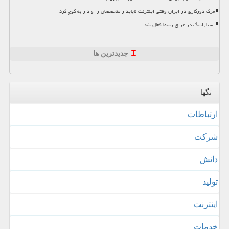
مرگ دورکاری در ایران وقتی اینترنت ناپایدار متخصصان را وادار به کوچ کرد
استارلینک در عراق رسما فعال شد
جدیدترین ها
تگها
ارتباطات
شركت
دانش
تولید
اینترنت
خدمات