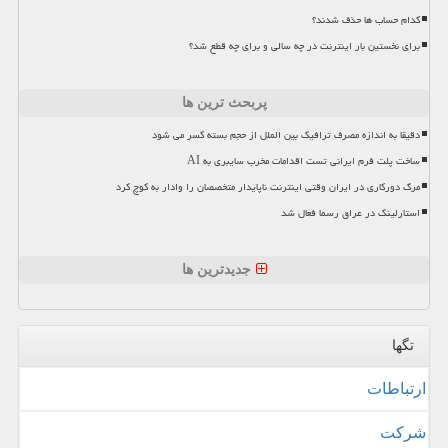
کدام حساب ها حذف شدند؟
برای نخستین بار اینترنت در چه سالی و برای چه قطع شد؟
پربحث ترین ها
دقیقا به اندازه مصرف ترافیک بین الملل از حجم بسته کسر می شود
ساخت پلت فرم ایرانی تست اقدامات مخرب سایبری به AI
مرگ دورکاری در ایران وقتی اینترنت ناپایدار متخصصان را وادار به کوچ کرد
استارلینک در عراق رسما فعال شد
جدیدترین ها
تگها
ارتباطات
شركت