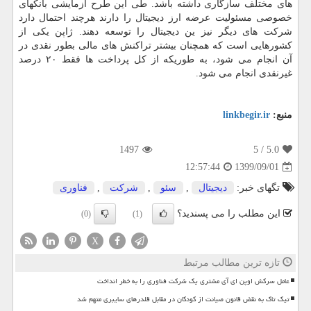
های مختلف سازگاری داشته باشد. طی این طرح آزمایشی بانکهای
خصوصی مسئولیت عرضه ارز دیجیتال را دارند هرچند احتمال دارد
شرکت های دیگر نیز ین دیجیتال را توسعه دهند. ژاپن یکی از
کشورهایی است که همچنان بیشتر تراکنش های مالی بطور نقدی در
آن انجام می شود، به طوریکه از کل پرداخت ها فقط ۲۰ درصد
غیرنقدی انجام می شود.
منبع:
linkbegir.ir
1497
/ 5
5.0
1399/09/01
12:57:44
تگهای خبر:
دیجیتال
,
سئو
,
شركت
,
فناوری
این مطلب را می پسندید؟
(0)
(1)
X
تازه ترین مطالب مرتبط
عامل سرکش اوپن ای آی مشتری یک شرکت فناوری را به خطر انداخت
تیک تاک به نقض قانون صیانت از کودکان در مقابل قلدرهای سایبری متهم شد