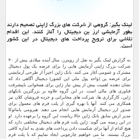
لینك بگیر: گروهی از شركت های بزرگ ژاپنی تصمیم دارند
بطور آزمایشی ارز ین دیجیتال را آغاز كنند. این اقدام
تلاشی برای ترویج پرداخت های دیجیتال در این كشور
است.
به گزارش لینک بگیر به نقل از رویترز، سال آینده میلادی بیش از ۳۰
شرکت بزرگ ژاپنی آزمایش هایی را برای عرضه یک پول دیجیتال
مشترک و عمومی آغاز می کنند. بانک ژاپن اخیراً از طرحی آزمایشی
برای عرضه ین (واحد پول ملی این کشور) دیجیتال آگاهی داد که
نشان دهنده اهمیت بیش از پیش نیاز ژاپن برای همخوانی باپیشرفت
فناوری های مالی است. در این گروه علاوه بر بزرگترین بانکهای
ژاپن، کارگزاری ها، شرکت های مخابراتی و خرده فروشان کلان نیز
همکاری می کنند. آنها با بهره گیری از پلت فرم های معمول برای
صدور ارز دیجیتال آزمایش هایی انجام می دهند. هیرومی یامائوکا
مدیر ارش سابق بانک ژاپن حالا ریاست این گروه را برعهده دارد. او
در این زمینه می گوید: ژاپن پلت فرم های دیجیتال مختلفی دارد که
هیچ کدام از آنها برای شکست دادن پرداخت های نقدی به اندازه کافی
بزرگ نیستند. ما می خواهیم چارچوبی ایجاد نماییم که با پلت فرم