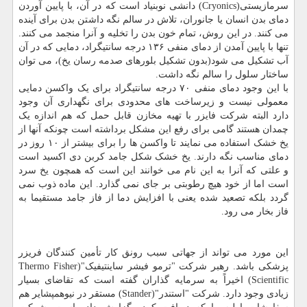
سرمازیستی(Cryonics) دانشی نوبنیاد است که در آن، با پایین آوردن
دمای بدن انسان یا جانوران، تلاش در سالم نگه داشتن بدن برای آینده
می کنند. در این روش، تمام خون بدن را تخلیه و آنرا منجمد می کنند.
تنها با پایین آمدن از دمای منفی ۱۳۶ درجه سانتیگراد، دمایی که در آن
آب تشکیل می شود(بدون تشکیل بلورهای صدمه رسان یخ)، می توان
ساختار سلول را سالم نگه داشت.
با این وجود دمای منفی ۷۰ درجه سانتیگراد برای یک واکسن دمایی
معمولی نیست و زیرساخت های محدودی برای نگهداری آن وجود
دارد البته شرکت فایزر با تهیه مخازن قابل حمل که هم اندازه یک
چمدان هستند گامی برای رفع این مشکل برداشته است چونکه آنها از
یخ خشک استفاده می نمایند تا واکسن ها را برای بیشتر از ۱۰ روز در
دمای مناسب نگه دارند. یخ خشک شکل جامد کربن دی اکسید است
و علتی که آنرا به این نام می خوانند این است که همچون یخ سرد
است اما از خود هیچ رطوبتی بر جای نمی گذارد. این ماده ذوب نمی
گردد بلکه تصعید شده یعنی با افزایش دما از فاز جامد مستقیما به
فاز بخار می رود.
این مورد می تواند از جهاتی سبب رونق کار تأمین کنندگان فریزر
پزشکی باشد. رهبر شرکت "ترمو فیشر ساینتیفیک"(Thermo Fisher
Scientific) اخیراً به سرمایه گذاران گفته است که تقاضای بسیار
زیادی وجود دارد. شرکت "استندر"(Stander) مستقر در نیوهمپشایر هم