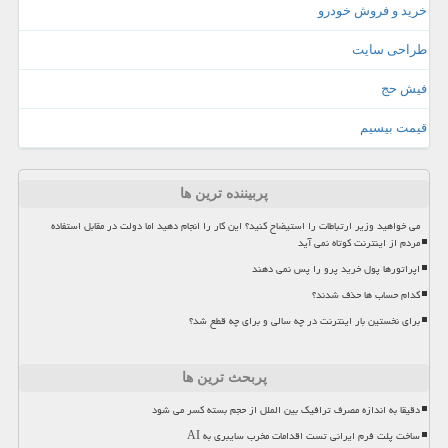
خرید و فروش خودرو
طراحی سایت
فیش حج
قیمت بیسیم
پربیننده ترین ها
می خواهید وزیر ارتباطات را استیضاح کنید؟ این کار را انجام دهید اما دولت در مقابل استفاده
مردم از اینترنت کوتاه نمی آید
اپراتورها پول خرید پرو را پس نمی دهند
کدام حساب ها حذف شدند؟
برای نخستین بار اینترنت در چه سالی و برای چه قطع شد؟
پربحث ترین ها
دقیقا به اندازه مصرف ترافیک بین الملل از حجم بسته کسر می شود
ساخت پلت فرم ایرانی تست اقدامات مخرب سایبری به AI