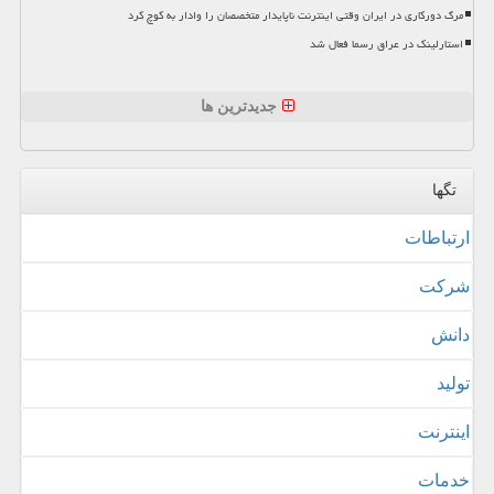
مرگ دورکاری در ایران وقتی اینترنت ناپایدار متخصصان را وادار به کوچ کرد
استارلینک در عراق رسما فعال شد
جدیدترین ها
تگها
ارتباطات
شركت
دانش
تولید
اینترنت
خدمات