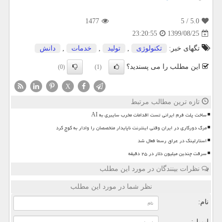
1477
/ 5
5.0
1399/08/25
23:20:55
تگهای خبر:
تكنولوژی
,
تولید
,
خدمات
,
دانش
این مطلب را می پسندید؟
(0)
(1)
X
تازه ترین مطالب مرتبط
ساخت پلت فرم ایرانی تست اقدامات مخرب سایبری به AI
مرگ دورکاری در ایران وقتی اینترنت ناپایدار متخصصان را وادار به کوچ کرد
استارلینک در عراق رسما فعال شد
سرقت چندین میلیون دلار در ۲۵ دقیقه
نظرات بینندگان در مورد این مطلب
نظر شما در مورد این مطلب
نام:
ایمیل: