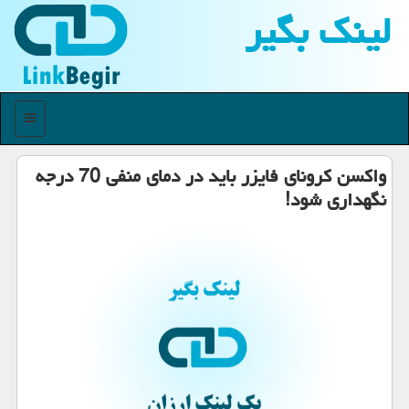
لینك بگیر
منو
واكسن كرونای فایزر باید در دمای منفی 70 درجه
نگهداری شود!