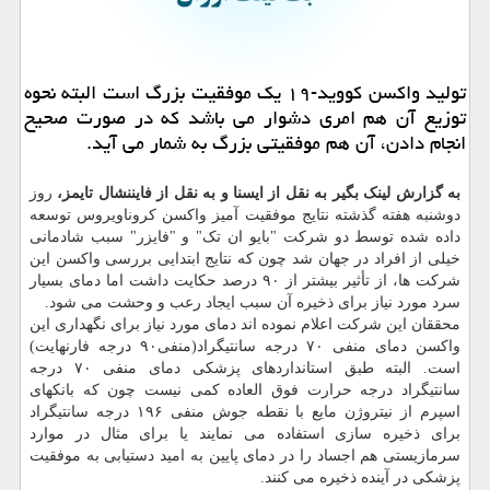
تولید واكسن كووید-۱۹ یك موفقیت بزرگ است البته نحوه
توزیع آن هم امری دشوار می باشد كه در صورت صحیح
انجام دادن، آن هم موفقیتی بزرگ به شمار می آید.
به گزارش لینک بگیر به نقل از ایسنا و به نقل از فایننشال تایمز،
روز
دوشنبه هفته گذشته نتایج موفقیت آمیز واکسن کروناویروس توسعه
داده شده توسط دو شرکت "بایو ان تک" و "فایزر" سبب شادمانی
خیلی از افراد در جهان شد چون که نتایج ابتدایی بررسی واکسن این
شرکت ها، از تأثیر بیشتر از ۹۰ درصد حکایت داشت اما دمای بسیار
سرد مورد نیاز برای ذخیره آن سبب ایجاد رعب و وحشت می شود.
محققان این شرکت اعلام نموده اند دمای مورد نیاز برای نگهداری این
واکسن دمای منفی ۷۰ درجه سانتیگراد(منفی۹۰ درجه فارنهایت)
است. البته طبق استانداردهای پزشکی دمای منفی ۷۰ درجه
سانتیگراد درجه حرارت فوق العاده کمی نیست چون که بانکهای
اسپرم از نیتروژن مایع با نقطه جوش منفی ۱۹۶ درجه سانتیگراد
برای ذخیره سازی استفاده می نمایند یا برای مثال در موارد
سرمازیستی هم اجساد را در دمای پایین به امید دستیابی به موفقیت
پزشکی در آینده ذخیره می کنند.