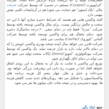
سفارشات اولیه را که دریافت کرده گزارش داده است. شرکت
"کرایوپورت"(Cryoport) مستقر در تنسی( که توسط شرکت
خدمات
مالی "بلک استون" هم حمایت می شود) هم در آزمایشات بالینی نقش
مهمی دارد.
البته واکسن هایی هم هستند که شرایط ذخیره سازی آنها تا این حد
سخت و چالش برانگیز نیست. برای مثال واکسن توسعه یافته توسط
شرکت "مدرنا" فقط باید در دمای منفی ۲۰ درجه سانتیگراد ذخیره
شود. دمای یخچال هم برای واکسن توسعه یافته توسط شرکت
آلمانی "کیوروک"(CureVac) مناسب می باشد.
شرکت فایزر می خواهد سال آینده نسخه پودری واکسن خویش را که
در دمای بالاتر ثبات دارد به بازار عرضه نماید. یک واکسن که توسط
شرکت بیوتکنولوژی "اینویو"(Inovio) ایالات متحده تولید می شود هم
می تواند در دمای اتاق نگهداری شود.
توزیع این واکسن با عنایت به نیاز آن به یخچال به این زودی اتفاق
نخواهد افتاد اما در صورت رخ دادن این پیشرفت بزرگی خواهد بود.
سردخانه و حمل و نقل، چهار پنجم کل هزینه برنامه های
واکسیناسیون را تشکیل می دهد. رویکردهای جدید سبب کاهش هزینه
ها، بهبود دسترسی و در نتیجه نجات جان میلیون ها نفر می شود.
منبع:
لینك بگیر