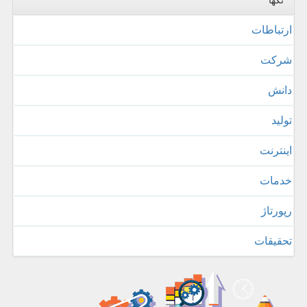
تگها
ارتباطات
شركت
دانش
تولید
اینترنت
خدمات
رپورتاژ
تحقیقات