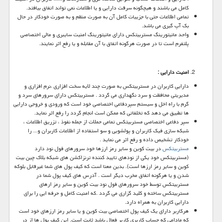
کامل می باشند و هیچگونه سرقت دارایی و یا اطلاعات نمی تواند اتفاق بیافتد.
تمامی اطلاعات حتی با جزییات کامل آن به صورت منظم و به صورت خودکار در حال
بک آپ گیری می باشد.
واحد مانیتورینگ مستربیتکس دارای مانیتورینگ امنیت سایبری و مالی اختصاصی
پلتفرم است تا در صورت هرگونه اتفاق با آن مقابله و یا رفع اثر نمایند.
امنیت دارایی :
دارایی کاربران در مستربیتکس به صورت چند لایه سخت افزاری ،نرم افزاری و
مدیریتی محافظت و سرد نگهداری می گردد . مستربیتکس دارای سرورهای سرد و
گرم با راه اخل و سیستم سپردفاعی اختصاصی خود است که ورودی و خروجی دارایی
ها تطبیق می دهد که تخلفاتی که ممکن است انجام گردد را رفع اثر نماید.
سپر دفاعی اختصاصی مستربیتکس تمامی حملات از جمله نفوذ ، تزریق اطلاعات ،
شبکه سازی فیک کاربران و پولشویی و سو استفاده از اطلاعات کاربران و... را
خودکار تشخیص داده و رفع اثر می نماید .
مستربیتکس
در بیت کوین و سایر رمز ارزها خود سرورهای فول نود دارد
(مستربیتکس خود یکی از نودهای تایید کننده ترنزاکشن های شبکه بلاک چین بیت
کوین و سایر رمز ارزها است). بدین معنا است که کیف پول های شما غیرقابل بلوکه
شدن و یا هرگونه اتفاق مخرب دیگر است . آدرس های کیف پول شما در
مستربیتکس توسط خود سرورهای فول نود بیت کوین و سایر رمز ارهای
مستربیتکس ساخته و کلید گزاری می گردد .که امنیت کامل و حرفه ایی را برای
دارایی کاربران به همراه دارد.
هرکاربر دارای یک کیف پول اختصاصی بیت کوین و یا سایر رمز ارزهای خود است
که مادامی که حساب کاربری کاربر فعال باشد ثابت است. این کیف پول ها از در