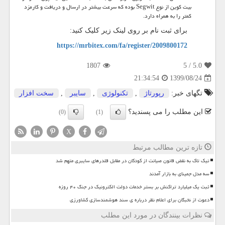
بیت کوین از نوع
Segwit
بوده که سرعت بیشتر در ارسال و دریافت و کارمزد
کمتر را به همراه دارد.
برای ثبت نام بر روی لینک زیر کلیک کنید:
https://mrbitex.com/fa/register/2009800172
1807
/ 5
5.0
1399/08/24
21:34:54
تگهای خبر:
رپورتاژ
,
تكنولوژی
,
سایبر
,
سخت افزار
این مطلب را می پسندید؟
(0)
(1)
X
تازه ترین مطالب مرتبط
تیک تاک به نقض قانون صیانت از کودکان در مقابل قلدرهای سایبری متهم شد
سه مدل جمینای به بازار آمدند
ثبت یک میلیارد تراکنش بر بستر خدمات دولت الکترونیک در جنگ ۴۰ روزه
دعوت از نخبگان برای اعلام نظر درباره ی سند هوشمندسازی کشاورزی
نظرات بینندگان در مورد این مطلب