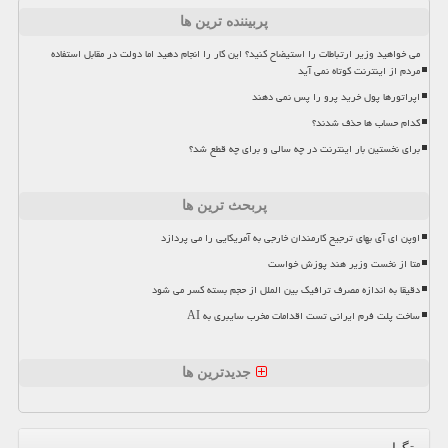
پربیننده ترین ها
می خواهید وزیر ارتباطات را استیضاح کنید؟ این کار را انجام دهید اما دولت در مقابل استفاده
مردم از اینترنت کوتاه نمی آید
اپراتورها پول خرید پرو را پس نمی دهند
کدام حساب ها حذف شدند؟
برای نخستین بار اینترنت در چه سالی و برای چه قطع شد؟
پربحث ترین ها
اوپن ای آی بهای ترجیح کارمندان خارجی به آمریکایی را می پردازد
متا از نخست وزیر هند پوزش خواست
دقیقا به اندازه مصرف ترافیک بین الملل از حجم بسته کسر می شود
ساخت پلت فرم ایرانی تست اقدامات مخرب سایبری به AI
جدیدترین ها