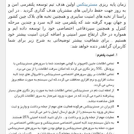
زمان پایه ریزی
مستربیتکس
اولین هدف تیم توسعه پلتفرمی امن و
به روز جهت حفظ دارایی های مشتریان هدف گذاری گردید . در این
راستا از نخبه های امنیت سایبری و همچنین نخبه های بلاک چین کشور
و جهان بهره گرفته شد که پلتفرمی چند لایه سرد و چندین مرحله
کنترل و همچنین سپردفاعی اختصاصی خود را توسعه داده ایم و
همواره در حال ارتقاع سپر امنیتی و اضافه کردن امنیت بیشتر خود
هستیم . برای شفافیت بیشتر توضیحاتی به شرح زیر برای شما
کاربران گرانقدر دتده خواهد شد:
امنیت پلتفرم :
تمامی اطلاعات مابین کامپیوتر یا گوشی هوشمند شما با سرورهای مستربیتکس با
پروتکل
SSL
رمز نگاری می گردد که امکان سرقت اطلاعات را از بین می برد.
تمامی اطلاعات بر روی سرورهای اختصاصی مستربیتکس با فایروال های چند لایه
سخت افزاری و نرم افزاری محافظت می گردد.که این سیستم به صورت منظم بروز
رسانی می گردد.
از لحظه ثبت نام در مستربیتکس تمامی اطلاعات شما به صورت رمز نگاری های بسیار
پیشرفته ذخیره می گردد که در صورت ورود غیرمجاز به سرور اطلاعات کاربران
قابل مشاهده نباشد.
کاربران در مستربیتکس هرگونه فعالیت های مهم از جمله برداشت و واریز و ثبت
سفارش ورود به سیستم را از طریق ارسال ایمیل با خبر می گردند.
عملیات مهم از جمله واریز و برداشت و... دارای تایید کننده امنیتی
2FA
هستند.
به دلیل سیستم چند لایه امنیتی اختصاصی مستربیتکس و سپردفاعی اختصاصی در
صورت حمله به سرورهای
مستربیتکس
و موفق بودن نفوذ به سرورهای مستربیتکس
، دارایی و اطلاعات حساب و سوابق معامله گری و سفارشات و...... کاربران در امنیت