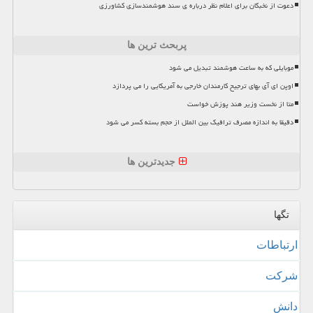
دعوت از نخبگان برای اعلام نظر درباره ی سند هوشمندسازی کشاورزی
پربحث ترین ها
موبایلی که به ساعت هوشمند تبدیل می شود
اوپن ای آی بهای ترجیح کارمندان خارجی به آمریکایی را می پردازد
متا از نخست وزیر هند پوزش خواست
دقیقا به اندازه مصرف ترافیک بین الملل از حجم بسته کسر می شود
جدیدترین ها
تگها
ارتباطات
شركت
دانش