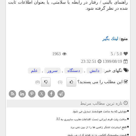
راهنمای بالینی / رفتار در رابطه با سلامتی، یا بعنوان اطلاعات ثابت
شده در نظر گرفته شود.
منبع:
لینك بگیر
1963
/ 5
5.0
1399/08/19
23:32:51
تگهای خبر:
دانش
,
دستگاه
,
سرور
,
علم
این مطلب را می پسندید؟
(0)
(1)
X
تازه ترین مطالب مرتبط
موبایلی که به ساعت هوشمند تبدیل می شود
ساخت پلت فرم ایرانی تست اقدامات مخرب سایبری به AI
قطع اینترنت لشکر زامبی ها را از بین نمی برد
قیمت سامسونگ گلکسی و زد فولد گران می شود