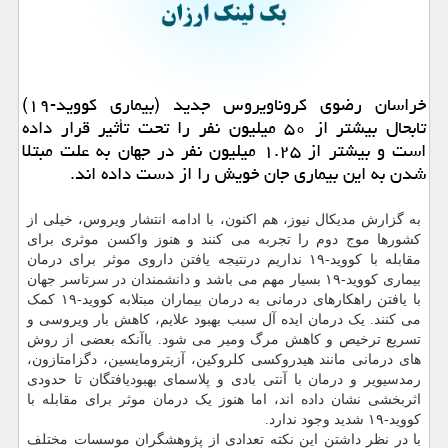
خراسان رضوی كروناویروس جدید (بیماری كووید-۱۹)
تابحال بیشتر از ۵۰ میلیون نفر را تحت تأثیر قرار داده
است و بیشتر از ۱.۲۵ میلیون نفر در جهان به علت مبتلا
شدن به این بیماری جان خویش را از دست داده اند.
به گزارش مدیکال نیوز، هم اکنون، با ادامه انتشار ویروس، خیلی از
کشورها موج دوم را تجربه می کنند و هنوز واکسن موثری برای
مقابله با کووید-۱۹ نداریم درنتیجه یافتن داروی موثر برای درمان
بیماری کووید-۱۹ بسیار مهم می باشد و دانشمندان در سرتاسر جهان
با یافتن راهکارهای درمانی به درمان بیماران مبتلابه کووید-۱۹ کمک
می کنند. یک درمان ایده آل سبب بهبود علایم، کاهش بار ویروسی و
تسریع ترخیص و کاهش مرگ ومیر می شود. باآنکه بعضی از روش
های درمانی مانند هیدروکسی کلروکین، آزیترومایسین، دگزامتازون،
رمدسیویر و درمان با آنتی بادی و پلاسمای بهبودیافتگان تا حدودی
اثربخشی نشان داده اند، اما هنوز یک درمان موثر برای مقابله با
کووید-۱۹ شدید وجود ندارد.
با در نظر داشتن این نکته تعدادی از پژوهشگران موسسات مختلف