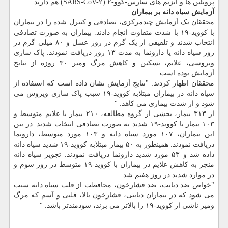
پروتئین ها و آنزیم های سارس-کوو-۲ (SARS-CoV-۲) هم دارند.
آزمایش سیاه دانه بر بیماران
محققان یک آزمایش چندمرکزی، تصادفی و کنترل شده را در بیماران
با کووید-۱۹ با شدت متفاوت انجام دادند. بیماران به صورت تصادفی
انتخاب شدند و تلفیقی از یک گرم در روز عسل و ۸۰ میلی گرم در
روز سیاه دانه یا دارونما به مدت ۱۳ روز دریافت نمودند. پاک سازی
ویروسی، علایم، تسکین و کاهش مرگ ومیر ۳۰ روزه از نتایج
آزمایش بوده است.
محققان اظهار کردند: "نتایج آزمایش نشان داده است که استفاده از
سیاه دانه در بیماران مبتلابه کووید-۱۹ سبب پاک سازی ویروس می
شود و از شدت بیماری می کاهد. "
از ۳۱۳ بیمار، بخشی از گروه مطالعه، ۲۱۰ بیمار با علایم متوسط و
۱۰۳ بیمار با کووید-۱۹ شدید به صورت تصادفی انتخاب شدند. در بین
این بیماران، ۱۰۷ مورد سیاه دانه و ۱۰۳ مورد متوسط، دارونما
دریافت نمودند. همینطور به ۵۰ بیمار مبتلابه کووید-۱۹ شدید سیاه دانه
داده شد و ۵۳ مورد شدید دارونما دریافت نمودند. تجویز سیاه دانه
منجر به کاهش علایم در بیماران با کووید-۱۹ متوسط در روز سوم و
در موارد شدید در روز هفتم شد.
"خواص ضد دیابت، ضد فشارخون، محافظت از قلب سیاه دانه سبب
می شود که در بیماران دیابتی، فشارخون بالا، قلبی و آسم که مرگ
ومیر ناشی از کووید-۱۹ را بالاتر می برند، سودمندتر باشد. "