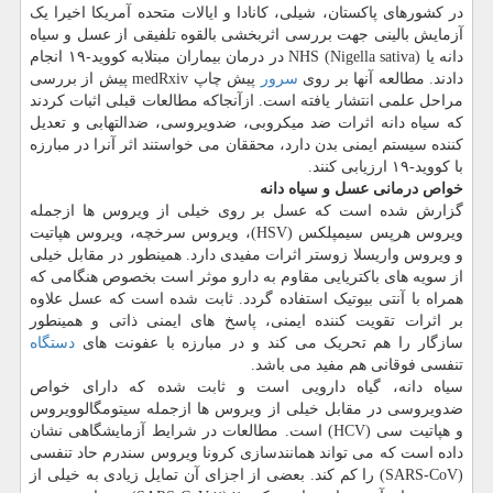
در کشورهای پاکستان، شیلی، کانادا و ایالات متحده آمریکا اخیرا یک
آزمایش بالینی جهت بررسی اثربخشی بالقوه تلفیقی از عسل و سیاه
دانه یا NHS (Nigella sativa) در درمان بیماران مبتلابه کووید-۱۹ انجام
دادند. مطالعه آنها بر روی
سرور
پیش چاپ medRxiv پیش از بررسی
مراحل علمی انتشار یافته است. ازآنجاکه مطالعات قبلی اثبات کردند
که سیاه دانه اثرات ضد میکروبی، ضدویروسی، ضدالتهابی و تعدیل
کننده سیستم ایمنی بدن دارد، محققان می خواستند اثر آنرا در مبارزه
با کووید-۱۹ ارزیابی کنند.
خواص درمانی عسل و سیاه دانه
گزارش شده است که عسل بر روی خیلی از ویروس ها ازجمله
ویروس هرپس سیمپلکس (HSV)، ویروس سرخچه، ویروس هپاتیت
و ویروس واریسلا زوستر اثرات مفیدی دارد. همینطور در مقابل خیلی
از سویه های باکتریایی مقاوم به دارو موثر است بخصوص هنگامی که
همراه با آنتی بیوتیک استفاده گردد. ثابت شده است که عسل علاوه
بر اثرات تقویت کننده ایمنی، پاسخ های ایمنی ذاتی و همینطور
سازگار را هم تحریک می کند و در مبارزه با عفونت های
دستگاه
تنفسی فوقانی هم مفید می باشد.
سیاه دانه، گیاه دارویی است و ثابت شده که دارای خواص
ضدویروسی در مقابل خیلی از ویروس ها ازجمله سیتومگالوویروس
و هپاتیت سی (HCV) است. مطالعات در شرایط آزمایشگاهی نشان
داده است که می تواند همانندسازی کرونا ویروس سندرم حاد تنفسی
(SARS-CoV) را کم کند. بعضی از اجزای آن تمایل زیادی به خیلی از