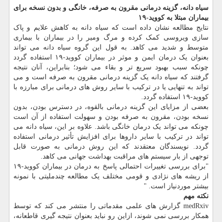
سیاه دانه، گزینه درمانی مقرون به صرفه، خانگی و بدون نسخه برای
بیماران مبتلا به کووید-۱۹
نتایج مطالعه نشان داده است که سیاه دانه به کاهش علایم و پاک
سازی ویروسی کمک کرده و مرگ ومیر را در بیماران با بیماری
متوسط و شدید می کاهد. به قول این گروه سیاه دانه می تواند
بعنوان یک درمان ایمن و موثر در بیماران کووید-۱۹ استفاده گردد
چونکه سبب بهبود سریع تر و بقاء می شود؛ بنابراین، آنان نتیجه
گرفتند که سیاه دانه یک گزینه درمانی مقرون به صرفه است و می
تواند به تنهایی یا در ترکیب با سایر روش های درمانی برای مبارزه با
کووید-۱۹ استفاده گردد.
بعضی از مزایای این گزینه درمانی بالقوه، در دسترس بودن، بدون
نسخه بودن، مقرون به صرفه بودن و سهولت استفاده از آن است
چونکه می تواند یک درمان خانگی باشد. علاوه بر این، سیاه دانه می
تواند در ترکیب با سایر داروها برای افزایش تأثیر درمانی استفاده
گردد. نویسندگان معتقدند که این روش درمانی به صورت قابل
توجهی از بار سیستم های مراقبت بهداشت جهانی می کاهد.
"برای بررسی تغییرات احتمالی پاسخ به درمان در بیماران کووید-۱۹
از ریشه های نژادی و قومی مختلف یک مطالعه چندملیتی با نمونه
بیشتر موردنیاز است. "
نکته مهم
medRxiv گزارش های علمی مقدماتی را منتشر می کند که توسط
همکار بررسی نمی شوند، ازاین رو نباید بعنوان نتیجه گیری قاطعانه،