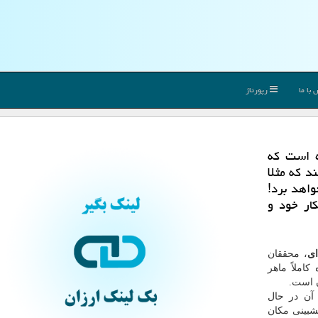
با ما
رپورتاژ
ه است كه
د كه مثلا
واهد برد!
كار خود و
ای
، محققان
کاملاً ماهر
ن است.
آن در حال
شبینی مکان