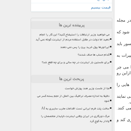
قیمت بیسیم
در مجله
پربیننده ترین ها
 شود که
می خواهید وزیر ارتباطات را استیضاح کنید؟ این کار را انجام
دهید اما دولت در مقابل استفاده مردم از اینترنت کوتاه نمی آید
ور باید
اپراتورها پول خرید پرو را پس نمی دهند
کدام حساب ها حذف شدند؟
یرات به
برای نخستین بار اینترنت در چه سالی و برای چه قطع شد؟
ا می چر
زاین رو
پربحث ترین ها
هایی را
متا از نخست وزیر هند پوزش خواست
دقیقا به اندازه مصرف ترافیک بین الملل از حجم بسته کسر می
 نمایند
شود
.
ساخت پلت فرم ایرانی تست اقدامات مخرب سایبری به AI
می کنند.
مرگ دورکاری در ایران وقتی اینترنت ناپایدار متخصصان را
ی کند و
وادار به کوچ کرد