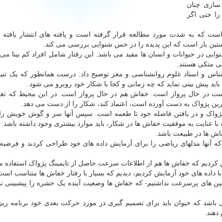
 سازی چنان
ا حتی اگر
ست که به شدت مورد مطالعه قرار گرفته است و یافته های انتشار یافته 
ایی در حیوانات و انسان ها مفید می باشد. این رفتار شامل افراد کم بینا می
ی متکی هستند.
اس و استاد علوم روانشناسی و مغز توضیح داد: درست همانطور که یک تنیس
اید پیش بینی نماید که چه زمانی و کجا با شکار خود روبرو می شود.
ت در حال پرواز است. خفاش هم در حال پرواز است. در این محیط که تغی
ن پژواک به دست آورده است، اعتماد کند، شکار را از دست می دهد.
 پژواک و در یافتن فاصله خود تا طعمه است. سپس آنها سر و گوش خویش ر
با عنایت به موفقیت خفاش ها در شکار، باید موارد بیشتری وجود داشته باشد. ا
اش ها در طبیعت باشد.
 که آنها مدلهای ریاضی را برای آزمایش داده های خود طراحی کردند و فرضیه 
کردیم که خفاش ها هم از اطلاعات سرعت حاصل از تایمینگ پژواک استفاده می
ا داده های خود آزمایش کردیم، دیدیم که بسیار با رفتار خفاش ها متناسب است
-زمانی که دوربین های پرسرعت نداشتیم- که خفاش ها وضعیت آینده یک حشره را پیشبینی ن
باشد که حیوان باید برای تصمیم گیری در مورد حرکت بعدی خود برنامه ریز
دهند.