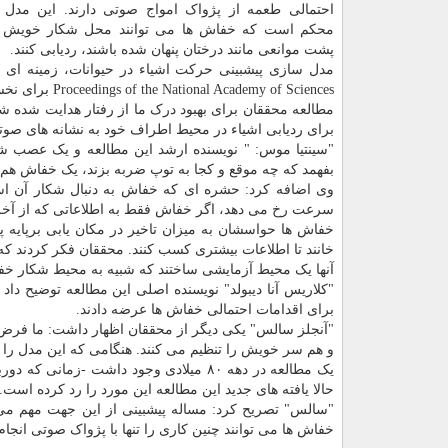
احتمالی طعمه از پژواک امواج صوتی دارند. این مدل
محکم است که خفاش ها می توانند محل شکار خویش ر
پشت موانعی مانند درختان پنهان شده باشند، ردیابی کنند.
مدل سازی پیشبینی حرکت اشیاء در حیوانات، زمینه ای ا
Proceedings of the National Academy of Sciences برای نخستین بار است که این پدیده را در حس شنوایی بررسی می کند.
مطالعه محققان برای بهبود درک ما از رفتار هدایت شده شنو
برای ردیابی اشیاء در محیط اطراف خود به نشانه های صوت
"سینتیا موس: " نویسنده ارشد این مطالعه و یک عصب شن
بفهمد که چه موقع و کجا به توپ ضربه بزند، یک خفاش هم ب
وی اضافه کرد: حشره ای که خفاش به دنبال شکار آن اس
سرعت رخ می دهد، اگر خفاش فقط به اطلاعاتی که از آخری
خفاش ها حواسشان به میزان تاخیر در مکان یابی برپایه
خانند تا اطلاعات بیشتری کسب کنند. محققان فکر کردند که 
آنها یک محیط آزمایشی ساختند که شبیه به محیط شکار خف
"کلاریس آنا دیبولد" نویسنده اصلی این مطالعه توضیح داد
برای اقدامات احتمالی خفاش ها عرضه دادند.
"آنجلز سالس" یکی دیگر از محققان اظهار داشت: ما فرض 
و هم سر خویش را تنظیم می کنند. هنگامی که این مدل را ب
یک مطالعه در دهه ۸۰ میلادی وجود داشت 
حالا یافته های جدید این مطالعه این مورد را رد کرده است.
"سالس" تصریح کرد: مساله پیشبینی از این جهت مهم می 
خفاش ها می توانند چنین کاری را تنها با پژواک صوتی انجام 