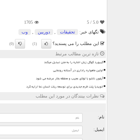
1705
/ 5
5.0
تگهای خبر:
تحقیقات
,
دوربین
,
وب
این مطلب را می پسندید؟
(0)
(1)
تازه ترین مطالب مرتبط
کیبورد گوگل زبان اشاره را به متن تبدیل میکند
اولین ماهواره راداری در آستانه رونمایی
آیفون تاشو با لولای عجیب و محفظه بخار عرضه می شود
انویدیا پلت فرم جدیدی برای توسعه ربات انسان نما ارایه کرد
نظرات بینندگان در مورد این مطلب
ن
نام:
ایمیل: