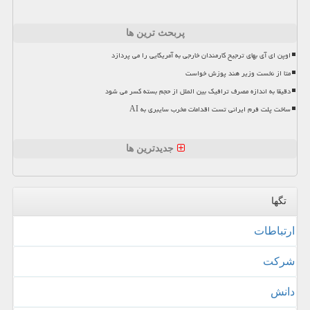
پربحث ترین ها
اوپن ای آی بهای ترجیح کارمندان خارجی به آمریکایی را می پردازد
متا از نخست وزیر هند پوزش خواست
دقیقا به اندازه مصرف ترافیک بین الملل از حجم بسته کسر می شود
ساخت پلت فرم ایرانی تست اقدامات مخرب سایبری به AI
جدیدترین ها
تگها
ارتباطات
شركت
دانش