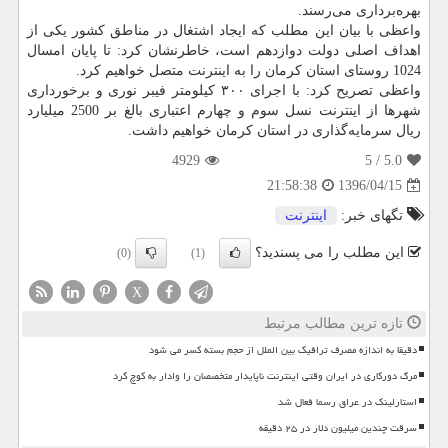
بهره‌برداری می‌رسند.
واعظی با بیان این مطلب كه ایجاد اشتغال در مناطق كشور یكی از
اهداف اصلی دولت دوازدهم است، خاطرنشان كرد: تا پایان امسال
1024 روستای استان كرمان را به اینترنت متصل خواهیم كرد.
واعظی تصریح كرد: با اجرای ۳۰۰ كیلومتر فیبر نوری و برخورداری
شهرها از اینترنت نسل سوم و چهارم اعتباری بالغ بر 2500 میلیارد
ریال سرمایه‌گذاری در استان كرمان خواهیم داشت.
4929
/ 5
5.0
1396/04/15
21:58:38
تگهای خبر:
اینترنت
این مطلب را می پسندید؟
(0)
(1)
X
تازه ترین مطالب مرتبط
دقیقا به اندازه مصرف ترافیک بین الملل از حجم بسته کسر می شود
مرگ دورکاری در ایران وقتی اینترنت ناپایدار متخصصان را وادار به کوچ کرد
استارلینک در عراق رسما فعال شد
سرقت چندین میلیون دلار در ۲۵ دقیقه