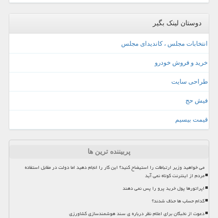
دوستان لینک بگیر
انتخابات مجلس ، کاندیدای مجلس
خرید و فروش خودرو
طراحی سایت
فیش حج
قیمت بیسیم
پربیننده ترین ها
می خواهید وزیر ارتباطات را استیضاح کنید؟ این کار را انجام دهید اما دولت در مقابل استفاده
مردم از اینترنت کوتاه نمی آید
اپراتورها پول خرید پرو را پس نمی دهند
کدام حساب ها حذف شدند؟
دعوت از نخبگان برای اعلام نظر درباره ی سند هوشمندسازی کشاورزی