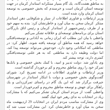
به مناطق هشت‌گانه، یك گام بسیار مبتكرانه استاندار كرمان در جهت
توسعه استان كرمان است و خرسندم كه بخش خصوصی به توسعه
استان كرمان وارد شده است.
وزیر ارتباطات و فناوری اطلاعات از سیار و شكوفایی ذهن استاندار
مبتكر كرمان سخن به میان آورد و خاطرنشان كرد: بنده به سهم خود
و از طرف رئیس‌جمهور از استاندار كرمان و رئیس اتاق بازرگانی
استان برای برنامه‌های توسعه‌ای و خلاقانه تشكر می‌كنم.
واعظی با بیان این مطلب كه ایران زمانی به آبادانی و توسعه‌یافتگی
خواهد رسید كه همه مناطق آن توسعه یافته شوند، اظهار كرد: در
مناطقی كه امكاناتی وجود دارد، خودجوش می‌تواند توسعه پیدا كند،
اما دولت وظیفه دارد به مناطقی كه به هر علتی توسعه‌یافتگی
كمتری دارند، توجه بیشتر كند.
وی یادآور شد: دولت تدبیر و امید، با كمك بخش خصوصی و بانك‌ها
تمركز خود را روی مناطق محروم و كم برخوردار گذاشته است.
وزیر ارتباطات و فناوری اطلاعات در ادامه تصریح كرد: شورای
گفت‌وگوی بخش خصوصی و دولت با ابتكار استاندار در شهرستان
جیرفت برگزار شد كه این یك گام در راستای تمركززدایی و یك
راهكار برای جهش و توسعه مناطق محروم و كم‌برخوردار است.
واعظی گفت: از مردم استان كرمان تشكر می‌كنیم كه با مشاركت
زیاد در انتخابات به ندای رهبر خود لبیك گفتند.
وی از مشاركت مناسب مردم ایران در انتخابات 29 اردیبهشت ماه
سخن به میان آورد و خاطرنشان كرد: این مشاركت سبب شد كه