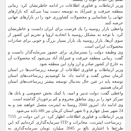
وزیر ارتباطات و فناوری اطلاعات در ادامه خاطرنشان كرد: زمانی
منطقه جیرفت و عنبرآباد به توسعه دست پیدا می‌كند كه بازارهای
جهانی را شناسایی و محصولات كشاورزی خود را در بازارهای جهانی
عرضه كنند.
واعظی بازار روسیه را یك فرصت برای ایران دانست و خاطرنشان
كرد: با توجه به مشكل روسیه با اتحادیه اروپا و تحریم این كشور از
سوی آن‌ها، بازار روسیه یك بازار بسیار بزرگ و خوبی برای صادرات
محصولات ایرانی است.
وی وظیفه دولت را بسترسازی برای حضور سرمایه‌گذار دانست و
گفت: زمانی منطقه جیرفت و عنبرآباد آباد می‌شود كه محصولات آن
به خارج از كشور صادر و ارز وارد این منطقه شود.
وزیر ارتباطات و فناوری اطلاعات از توسعه زیرساخت‌ها در استان
كرمان سخن گفت و ادامه داد: ما كوشیدیم زیرساخت‌های استان
توسعه یابد در عین حال به‌دنبال توسعه بیشتر زیرساخت‌های استان
كرمان هستیم.
واعظی گفت: دولت تدبیر و امید، با كمك بخش خصوصی و بانك ها،
تمركز خود را بر روی مناطق محروم و كم برخوردار گذاشته است.
وی ادامه داد: امروز 2044 روستا به اینترنت متصل خواهند شد و به
24 شهر نسل چهارم و 6 شهر استان كرمان نیز tdft داده می‌شود.
وزیر ارتباطات و فناوری اطلاعات اظهار كرد: در این دولت در 7155
زیرساخت اینترنت، مخابرات و ITD سرمایه‌گذاری كرده‌ایم كه این
طرح‌ها با اعتباری بالغ بر 2045 میلیارد تومان سرمایه‌گذاری به