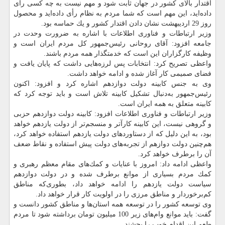
اقتدار بالای كشور در جهان ثابت شود و مهم نیست به چه كسی رأی
داده‌اید، این مهم است كه شما مردم به نظام رأی داده‌اید و محصول
روز 29 اردیبهشت نشان دادن اقتدار كشور و یك حماسه بود.
وزیر ارتباطات و فناوری اطلاعات با اشاره به ضرورت وحدت در
جامعه افزود: آقای روحانی رئیس‌جمهور كل مردم ایران است و
وظیفه كارگزاران این است كه خدمتگذار همه مردم باشند.
واعظی تصریح كرد: انتخابات پس لرزه‌هایی داشت كه پایان یافت و
فضای صمیمی كار آغاز شده و ادامه خواهد داشت.
وی به جنس كابینه دولت دوازدهم اشاره كرد و افزود: اكنون
رئیس‌جمهور به‌دنبال تشكیل كابینه تلاش است و باید توجه كرد كه
كابینه متعلق به همه ایران است.
وزیر ارتباطات و فناوری اطلاعات افزود: كابینه دولت دوازدهم حزبی
و گروهی نیست، این كابینه كارآتر و منسجم‌تر از دولت یازدهم خواهد
بود، به این دلیل كه از دستاوردهای دولت یازدهم استفاده خواهد كرد،
هم‌چنین دولت دوازهم از تجربه‌های دولت پیش استفاده و نقاط ضعف
آن را برطرف خواهد كرد.
واعظی ادامه داد: امروز با عنایات و كمك‌های مقام معظم رهبری و
كمك مردم بسیاری از موانع برطرف شده و در دولت دوازدهم
سیاست دولت یازدهم را ادامه خواهد داد، بطوری‌كه مناطق
كم‌برخوردار و مناطق مرزی را در اولویت كار قرار خواهد داد.
وی توسعه كشور را در توسعه همه استان‌ها و مناطق كشور دانست و
گفت: باید موانع وام‌های زیر 100 میلیون تومان برداشته شود تا مردم
طعم این اقدام خوب را بچشند.