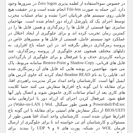
در خصوص سوءاستفاده از لطمه پذیری Zero logon در سرورها وجود
دارد. این حمله به صورت File-less انجام شده است و در حقیقت هیچ
فایلی روی سیستم های قربانیان اجرا نشده و تمام عملیات مخرب
توسط اجرای یک کد پاورشل ازراه دور انجام شده است. مهاجمان
سایبری تنها قسمتی از فایل ها را رمزگذاری و همین فایل ها را در
کمترین زمان تخریب کرده اند و برای جلوگیری از ایجاد اختلال در
عملکرد خود سیستم عامل، قسمتی از فایل ها و مسیرهای خاص در
پروسه رمزگذاری درنظر نگرفته اند. در این حمله باج افزاری، به
دلیلهای مختلف همچون عدم جلوگیری از پروسه رمزگذاری، چند
برنامه کاربردی حذف و یا غیرفعال و برای جلوگیری از بازگرداندن
فایل های قربانی، Shadow-Copy و Restore-Point سامانه مربوط، پاک
می شود. مهاجمین در پوشه هایی که فایل های آن رمزنگاری شده
اند، فایلی را به نام Readme.READ ایجاد کردند که حاوی آدرس های
ایمیل آنها است. کارشناسان واحد امداد مرکز مدیریت راهبردی افتا،
برای مقابله با این گونه باج افزارها سفارش می کنند حتما کلاینت
های کاری بعد از اتمام ساعات کاری خاموش شوند و اتصال پاور آنها
قطع شود. غیرفعال کردن اجرای کد ازراه دور با ابزارهایی مانند
Powershell/PsExec و همین طور سیگنال Wake-on-LAN ) WoL) در
BIOS/UEFI از دیگر سفارش های امنیتی برای مقابله با این گونه باج
افزارها عنوان شده است. کارشناسان واحد امداد افتا همین طور از
مسئولان و کارشناسان آی تی خواسته اند تا برای جلوگیری از ارسال
فرمان WOL در شبکه، پورت های ۷ و ۹ UDP را ببندند. برای