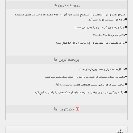
پربیننده ترین ها
می خواهید وزیر ارتباطات را استیضاح کنید؟ این کار را انجام دهید اما دولت در مقابل استفاده
مردم از اینترنت کوتاه نمی آید
اپراتورها پول خرید پرو را پس نمی دهند
کدام حساب ها حذف شدند؟
برای نخستین بار اینترنت در چه سالی و برای چه قطع شد؟
پربحث ترین ها
متا از نخست وزیر هند پوزش خواست
دقیقا به اندازه مصرف ترافیک بین الملل از حجم بسته کسر می شود
ساخت پلت فرم ایرانی تست اقدامات مخرب سایبری به AI
مرگ دورکاری در ایران وقتی اینترنت ناپایدار متخصصان را وادار به کوچ کرد
جدیدترین ها
تگها