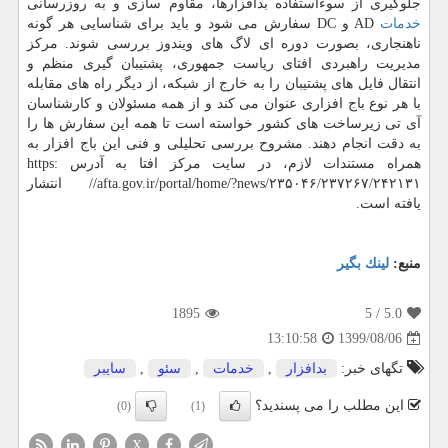
جلوگیری از سوءاستفاده بدافزارها، مقاوم سازی و به روزرسانی
خدمات
AD و DC سفارش می شود و باید برای شناسایی هر گونه
ناهنجاری، بصورت دوره ای لاگ های ویندوز بررسی شوند. مرکز
مدیریت راهبردی افتای ریاست جمهوری، پشتیبان گیری منظم و
انتقال فایل های پشتیبان را به خارج از شبکه، از دیگر راه های مقابله
با هر نوع باج افزاری عنوان می کند و از همه مسئولان و کارشناسان
آی تی زیرساخت های کشور خواسته است تا همه این سفارش ها را
به دقت انجام دهند. مشروح بررسی تحلیلی و فنی این باج افزار به
همراه مستندات لازم، در سایت مرکز افتا به آدرس https:
//afta.gov.ir/portal/home/?news/۲۳۵۰۴۶/۲۳۷۲۶۷/۲۴۲۱۳۱ انتشار
یافته است.
منبع:
لینك بگیر
1895
/ 5
5.0
1399/08/06
13:10:58
تگهای خبر:
بدافزار
,
خدمات
,
سئو
,
سایبر
این مطلب را می پسندید؟
(0)
(1)
X