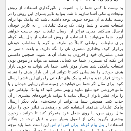
بد نیست تا کمی شما را با اهمیت و تاثیرگذاری استفاده از روش
تبلیغات پیامکی آشنا سازیم تا شما بتوانید تاثیر بسزای این روش را در
زمینه تبلیغات آن متوجه شوید. توجه داشته باشید که پیامک تنها برای
تبلیغات نیست و شما وقتی یک پیامک تبلیغاتی را به کاربر خودتان
ارسال می‌کنید چیزی فراتر از ارسال تبلیغات خود بدست خواهید
آورد. شما می‌توانید با استفاده از روش استفاده از پنل پیام کوتاه
برای تبلیغات ارتباطی کاملاً دو طرفه و گرم با مخاطب خودتان
برقرار کنید، وفاداری مشتری تان را نگه دارید، و باعث دائمی تر
شدن مشتریان خود و افزودن به تعداد آن‌ ها شوید. همچنین دانستن
این نکته که مشتریان شما چه کسانی هستند می‌تواند در موفق بودن
تبلیغات پیامکی شما بسیار موثر باشد. شما باید بتوانید به خوبی بازار
هدف خودتان را شناسایی کنید تا بتوانید این این بازار هدف را نشانه
خودتان قرار دهید و تمام پیامک‌ های تبلیغاتی را برای این قشر ارسال
کنید. برای مثال اگر شما می‌خواهید در زمینه سالن زیبایی خودتان و یا
مانتو فروشی خود تبلیغ نمایید و بهتر سعی کنید که پیامک تبلیغاتی خود
را برای قشر بانوان ارسال نمایید تا بتوانید بازخوردهای بیشتری از آن
جذب کنید. همچنین شما می‌توانید از دسته‌بندی ‌های دیگر ارسال
پیامک تبلیغات هدفمند استفاده کنید و زمینه‌های فیلتر خود را برای
مثال روی سن، یا روی شغل فرد متمرکز کنید تا بتوانید بازخورد
بیشتری بگیرید. یکی از اصول بسیار مهم و قابل‌ توجه در هنگام
استفاده از
پنل پیام کوتاه ایران اس ام اس
این است شما باید توجه
نمایید که تنها یک بار ارسال پیامک و فراموش کردن آن مخاطب تا ابد