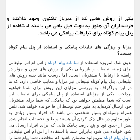
یكی از روش‌ هایی كه از دیرباز تاكنون وجود داشته و
طرف‌داران آن هنوز به قوت قبل باقی می باشند استفاده از
پنل پیام كوتاه برای تبلیغات پیامكی می باشد.
مزایا
و
ویژگی
های
تبلیغات
پیامکی
و
استفاده
از
پنل
پیام
کوتاه
چیست؟
بدون شک امروزه استفاده از
سامانه پیام کوتاه
و اس ‌ام ‌اس تبلیغاتی
برای زمینه تبلیغات و بازاریابی یکی از روش ‌های نوین و مؤثر در
رابطه با ارتباط با مشتریان است. اما درست مانند بقیه روش های
تبلیغاتی، پنل پیام کوتاه تبلیغاتی نیز مزایا و معایب خاصی دارد، که ما
در این پاراگراف به بررسی مزایای این روش برای شما خواهیم
پرداخت. یکی از مزایای استفاده از پنل پیامکی برای تبلیغات این
است که شما مطمئن خواهید بود که پیامکی که شما برای مشتریان
خود ارسال کرده‌اید به‌ طور حتم توسط آن ‌ها خوانده خواهد شد. تلفن
همراه وسیله‌ای بسیار شخصی می باشد که افراد بسیار زیادی به
طور مداوم در حال چک کردن آن هستند و طبق تحقیقات انجام‌ شده
بیش از حدود نود و پنج درصد پیامک‌ هایی که برای افراد ارسال می
شود خوانده می شود بنابراین شما با استفاده از اس ام اس تبلیغاتی
و
پنل پیام کوتاه
می‌توانید مطمئن باشید که مخاطب شما پیام شما را