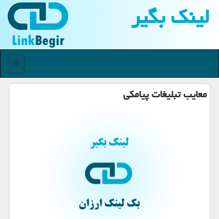
لینك بگیر
منو
معایب تبلیغات پیامكی