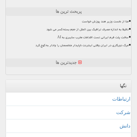
پربحث ترین ها
متا از نخست وزیر هند پوزش خواست
دقیقا به اندازه مصرف ترافیک بین الملل از حجم بسته کسر می شود
ساخت پلت فرم ایرانی تست اقدامات مخرب سایبری به AI
مرگ دورکاری در ایران وقتی اینترنت ناپایدار متخصصان را وادار به کوچ کرد
جدیدترین ها
تگها
ارتباطات
شركت
دانش