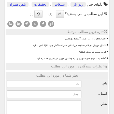
تگهای خبر:
رپورتاژ
,
تبلیغات
,
تحقیقات
,
تلفن همراه
این مطلب را می پسندید؟
(0)
(1)
X
تازه ترین مطالب مرتبط
اولین ماهواره راداری در آستانه رونمایی
اختلال موبایل در قلب دماوند چرا تلفن همراه ساکنان روح افزا آنتن ندارد
کدام حساب ها حذف شدند؟
آفکام پلت فرم های فناوری را به واکنش فوری در بحران ها ملزم کرد
نظرات بینندگان در مورد این مطلب
نظر شما در مورد این مطلب
نام:
ایمیل:
نظر: