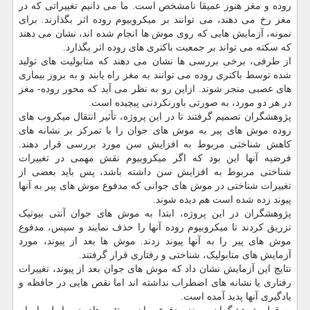
روده و مغز هنوز عمیقا نامشخص است. ما می دانیم تغییراتی که در
مغز رخ می دهند، می توانند بر میکروبیوم روده اثر بگذارند. برای
نمونه، آزمایش هایی که روی موش ها انجام شده اند، نشان می دهند
که سکته می تواند بر جمعیت باکتری های روده اثر بگذارد.
از طرفی، برخی بررسی ها نشان می دهند که متابولیت های تولید
شده توسط باکتری روده می توانند به مغز راه یابند و به بروز بیماری
های عصبی منجر شوند. ازاین رو به نظر می آید که محور روده- مغز
در هر دو مورد، به صورتی باورنکردنی پیچیده است.
پژوهشگران تصمیم گرفتند تا در این پروژه، تأثیر انتقال میکروب های
روده موش های پیر به موش های جوان را با تمرکز بر نشانه های
کاهش شناختی مربوط به افزایش سن مورد بررسی قرار دهند.
فرضیه آنها این بود که اگر میکروبیوم نقش مهمی در تغییرات
شناختی مربوط به افزایش سن داشته باشد، پس باید بعضی از
تغییرات شناختی در موش های جوانی که مدفوع موش های پیر به آنها
پیوند زده شده است هم دیده شوند.
پژوهشگران در این پروژه، ابتدا به موش های جوان آنتی بیوتیک
تزریق کردند تا میکروبیوم روده آنها را حذف نمایند و سپس، مدفوع
موش های پیر را به آنها پیوند زدند. موش ها بعد از پیوند، مورد
آزمایش های متابولیک، شناختی و رفتاری قرار گرفتند.
نتایج این آزمایش نشان داد که موش های جوان بعد از پیوند، تغییرات
رفتاری یا نشانه های اضطراب نداشته اند اما نقص هایی در حافظه و
یادگیری آنها پدید آمده است.