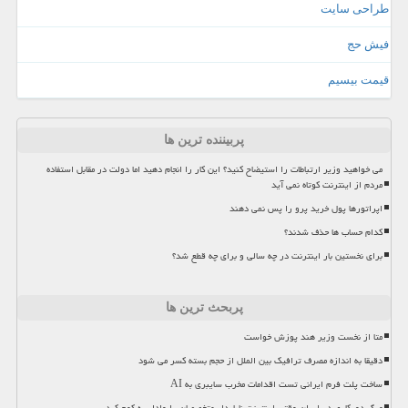
طراحی سایت
فیش حج
قیمت بیسیم
پربیننده ترین ها
می خواهید وزیر ارتباطات را استیضاح کنید؟ این کار را انجام دهید اما دولت در مقابل استفاده
مردم از اینترنت کوتاه نمی آید
اپراتورها پول خرید پرو را پس نمی دهند
کدام حساب ها حذف شدند؟
برای نخستین بار اینترنت در چه سالی و برای چه قطع شد؟
پربحث ترین ها
متا از نخست وزیر هند پوزش خواست
دقیقا به اندازه مصرف ترافیک بین الملل از حجم بسته کسر می شود
ساخت پلت فرم ایرانی تست اقدامات مخرب سایبری به AI