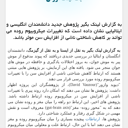
به گزارش لینك بگیر پژوهش جدید دانشمندان انگلیسی و
ایتالیایی نشان داده است كه تغییرات میكروبیوم روده می
تواند بر كاهش شناختی ناشی از افزایش سن موثر باشد.
به گزارش لینک بگیر به نقل از ایسنا و به نقل از گیزمگ،
دانشمندان
انگلستان و ایتالیا در بررسی جدیدی دریافتند که پیوند مدفوع از موش
پیر به موش جوان، به بروز اختلالات یادگیری و حافظه در موش های
جوان منجر می شود. یافته های این آزمایش، بر پژوهش هایی مبتنی
هستند که ارتباط کاهش شناختی ناشی از افزایش سن را با تغییرات
میکروبیوم روده مورد بررسی قرار می دهند.
"دیوید وازور"(David Vauzour)، از پژوهشگران این پروژه اظهار
داشت: پژوهش ها نشان می دهند که امکان دارد روند پیری با تغییرات
ناشی از افزایش سن در میکروبیوم روده ارتباط داشته باشد.
پژوهش های اخیر، این ارتباط دو راهه را میان مغز و روده نشان می
دهند که به "محور روده- مغز"(gut-brain axis) معروف است و نقش
مهمی در شکل گیری رفتار و عملکرد شناختی دارد.
پژوهش ها،
ارتباطات
پیچیده بسیاری را میان میکروبیوم روده و مغز
نشان می دهند اما با این حال، ارتباط علت و معلولی میان میکروبیوم