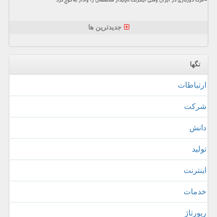
مرگ دورکاری در ایران وقتی اینترنت ناپایدار متخصصان را وادار به کوچ کرد
جدیدترین ها
تگها
ارتباطات
شركت
دانش
تولید
اینترنت
خدمات
رپورتاژ