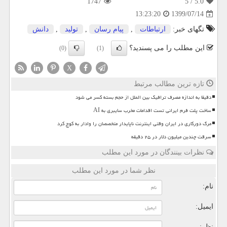
1747
/ 5
5.0
1399/07/14
13:23:20
تگهای خبر:
ارتباطات
,
پیام رسان
,
تولید
,
دانش
این مطلب را می پسندید؟
(0)
(1)
X
تازه ترین مطالب مرتبط
دقیقا به اندازه مصرف ترافیک بین الملل از حجم بسته کسر می شود
ساخت پلت فرم ایرانی تست اقدامات مخرب سایبری به AI
مرگ دورکاری در ایران وقتی اینترنت ناپایدار متخصصان را وادار به کوچ کرد
سرقت چندین میلیون دلار در ۲۵ دقیقه
نظرات بینندگان در مورد این مطلب
نظر شما در مورد این مطلب
نام:
ایمیل:
نظر: