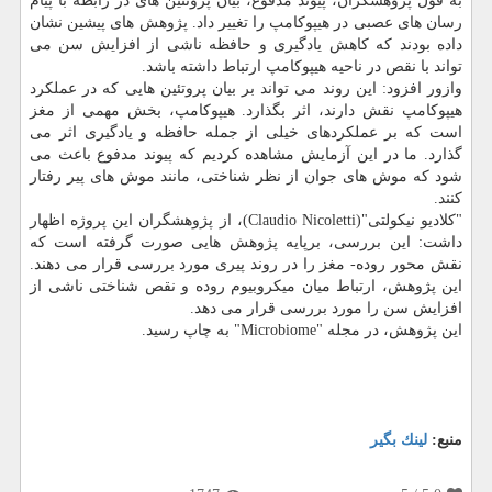
به قول پژوهشگران، پیوند مدفوع، بیان پروتئین های در رابطه با پیام
رسان های عصبی در هیپوکامپ را تغییر داد. پژوهش های پیشین نشان
داده بودند که کاهش یادگیری و حافظه ناشی از افزایش سن می
تواند با نقص در ناحیه هیپوکامپ ارتباط داشته باشد.
وازور افزود: این روند می تواند بر بیان پروتئین هایی که در عملکرد
هیپوکامپ نقش دارند، اثر بگذارد. هیپوکامپ، بخش مهمی از مغز
است که بر عملکردهای خیلی از جمله حافظه و یادگیری اثر می
گذارد. ما در این آزمایش مشاهده کردیم که پیوند مدفوع باعث می
شود که موش های جوان از نظر شناختی، مانند موش های پیر رفتار
کنند.
"کلادیو نیکولتی"(Claudio Nicoletti)، از پژوهشگران این پروژه اظهار
داشت: این بررسی، برپایه پژوهش هایی صورت گرفته است که
نقش محور روده- مغز را در روند پیری مورد بررسی قرار می دهند.
این پژوهش، ارتباط میان میکروبیوم روده و نقص شناختی ناشی از
افزایش سن را مورد بررسی قرار می دهد.
این پژوهش، در مجله "Microbiome" به چاپ رسید.
منبع:
لینك بگیر