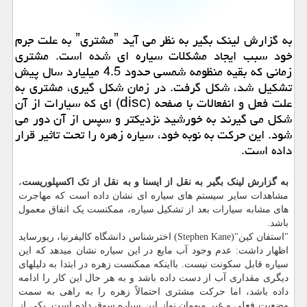
به گزارش لینك بگیر به نظر می آید ˮمشتریˮ به علت جرم
خود سبب ایجاد مشكلات سیاره ای شده است. مشتری
زمانی كه بقیه منظومه شمسی حدود 4.5 میلیارد سال پیش
تشكیل شد، شكل گرفت. در زمان شكل گیری، مشتری به
علت فعل و انفعالات با صفحه (disc) ای كه سیارات از آن
شكل می گیرند به خورشید نزدیكتر و سپس از آن دور می
شود. این حركت به نوبه خود، سیاره زهره را تحت تاثیر قرار
داده است.
به گزارش لینک بگیر به نقل از ایسنا و به نقل از تک اکسپلوریست
،
مشاهدات سایر سیستم های سیاره ای نشان داده است که مهاجرت
های مشابه سیارات بعد از تشکیل سیاره، ممکنست یک اتفاق معمول
باشد.
"استفان کین"(Stephen Kane) اخترشناس دانشگاه کالیفرنیا، ریورساید
اظهار داشت: عدم وجود آب مایع در این سیاره نشان میدهد که این
سیاره قابل سکونت نیست. بااینکه ممکنست زهره در ابتدا به دلیلهای
دیگری مقداری آب از دست داده باشد و به هر حال این کار را ادامه
داده باشد، اما حرکت مشتری احتمالاً زهره را به راهی به سمت
وضعیت فعلی و غیر میهمان نواز این سیاره سوق داده است. یکی از