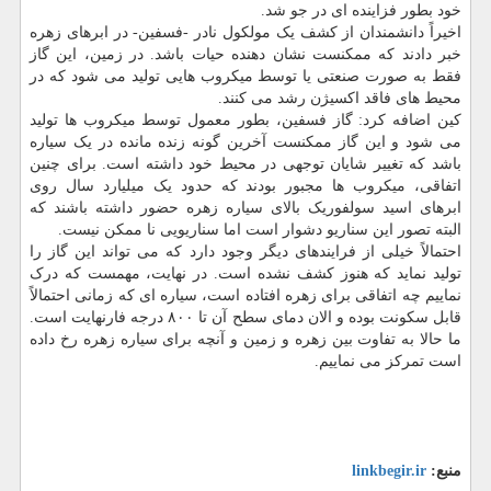
خود بطور فزاینده ای در جو شد.
اخیراً دانشمندان از کشف یک مولکول نادر -فسفین- در ابرهای زهره
خبر دادند که ممکنست نشان دهنده حیات باشد. در زمین، این گاز
فقط به صورت صنعتی یا توسط میکروب هایی تولید می شود که در
محیط های فاقد اکسیژن رشد می کنند.
کین اضافه کرد: گاز فسفین، بطور معمول توسط میکروب ها تولید
می شود و این گاز ممکنست آخرین گونه زنده مانده در یک سیاره
باشد که تغییر شایان توجهی در محیط خود داشته است. برای چنین
اتفاقی، میکروب ها مجبور بودند که حدود یک میلیارد سال روی
ابرهای اسید سولفوریک بالای سیاره زهره حضور داشته باشند که
البته تصور این سناریو دشوار است اما سناریویی نا ممکن نیست.
احتمالاً خیلی از فرایندهای دیگر وجود دارد که می تواند این گاز را
تولید نماید که هنوز کشف نشده است. در نهایت، مهمست که درک
نماییم چه اتفاقی برای زهره افتاده است، سیاره ای که زمانی احتمالاً
قابل سکونت بوده و الان دمای سطح آن تا ۸۰۰ درجه فارنهایت است.
ما حالا به تفاوت بین زهره و زمین و آنچه برای سیاره زهره رخ داده
است تمرکز می نماییم.
منبع:
linkbegir.ir