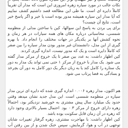
نکات جالب در مورد سیاره زهره امروزی این است که مدار آن تقریباً
کاملاً دایره ای است. ما طی این مطالعه قصد داشتیم کشف نماییم
که آیا مدار این سیاره همیشه مدور بوده است یا خیر و اگر پاسخ خیر
است، نتایج آن چیست؟
برای پی بردن به پاسخ این سوالها، کین با ساختن مدلی از منظومه
شمسی، محاسباتی درباره مکان های همه سیارات در هر زمان و
نحوه کشش آنها بر یکدیگر در جهات مختلف را انجام داد. با بهره
گیری از این مدل، دانشمندان غیر مدور بودن مدار سیاره را بین صفر
که کاملاً دایره است و یک که مدور نیست، اندازه گیری کردند.
کین اظهار داشت: به عدد بین صفر تا یک خروج از مرکز مدار گفته
می شود. یک مدار با خروج از مرکز ۱ حتی نمی تواند یک مدار به دور
یک ستاره را کامل کند یا به زبان دیگر یک دور کامل به دور آن بچرخد
و بسادگی به فضا پرتاب می شود.
هم اکنون، مدار زهره ۰.۰۰۶ اندازه گیری شده که دایره ای ترین مدار
سیاره در منظومه شمسی است. این مدل جدید نشان میدهد وقتی
حدود یک میلیارد سال پیش مشتری به خورشید نزدیکتر بود، احتمالاً
زهره دارای خروج از مرکز ۰.۳ بود. احتمال بسیار بالاتری وجود دارد
که زهره در آن زمان قابل سکونت بوده باشد.
کین اظهار داشت: با مهاجرت مشتری، زهره گرفتار تغییرات شایان
توجهی در آب و هوا، گرمایش، سپس خنک شدن و از بین رفتن آب