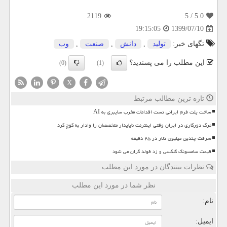
2119
/ 5
5.0
1399/07/10
19:15:05
تگهای خبر:
تولید
,
دانش
,
صنعت
,
وب
این مطلب را می پسندید؟
(0)
(1)
X
تازه ترین مطالب مرتبط
ساخت پلت فرم ایرانی تست اقدامات مخرب سایبری به AI
مرگ دورکاری در ایران وقتی اینترنت ناپایدار متخصصان را وادار به کوچ کرد
سرقت چندین میلیون دلار در ۲۵ دقیقه
قیمت سامسونگ گلکسی و زد فولد گران می شود
نظرات بینندگان در مورد این مطلب
نظر شما در مورد این مطلب
نام:
ایمیل: