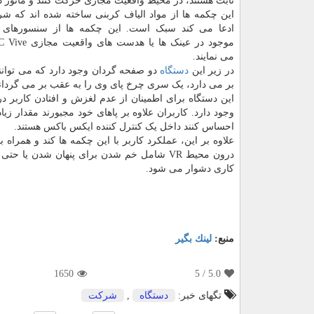
ثابت هستند، در محیط واقعیت مجازی حرکت کنند و مانور ده
این چکمه ها از مواد الیاف کربنی ساخته شده اند که ش
ادعا می کند سبک است. این چکمه ها از سنسورهای
می نمایند.
در زیر این
دستگاه
دو صفحه گردان وجود دارد که می توانن
بر می دارد، یک سری چرخ پای وی را به عقب بر می گردانن
این دستگاه برای اطمینان از عدم لغزش و افتادن کاربر در 
وجود دارد. کاربران علاوه بر پاهای خود مجبورند مقدار 
احساس کنند داخل یک کنترل کننده ایکس باکس هستند.
علاوه بر این، عملکرد کاربر با این چکمه ها کند و همراه 
درون محیط VR شامل خم شدن برای پنهان شدن ی
کاری دشوار می شود.
منبع:
لینك بگیر
1650
/ 5
5.0
تگهای خبر:
دستگاه
,
شركت