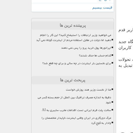
قیمت بیسیم
پربیننده ترین ها
ربر قدم
می خواهید وزیر ارتباطات را استیضاح کنید؟ این کار را انجام
دهید اما دولت در مقابل استفاده مردم از اینترنت کوتاه نمی آید
اه جدید
اپراتورها پول خرید پرو را پس نمی دهند
کاربران
کدام حساب ها حذف شدند؟
 تحولات
برای نخستین بار اینترنت در چه سالی و برای چه قطع شد؟
تبدیل به
پربحث ترین ها
متا از نخست وزیر هند پوزش خواست
دقیقا به اندازه مصرف ترافیک بین الملل از حجم بسته کسر می
شود
ساخت پلت فرم ایرانی تست اقدامات مخرب سایبری به AI
مرگ دورکاری در ایران وقتی اینترنت ناپایدار متخصصان را
وادار به کوچ کرد