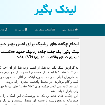
لینك بگیر
صفحه اصلی
مطالب لینك بگیر
درباره ما
تماس 
ابداع چكمه های رباتیك برای لمس بهتر دنی
لینك بگیر: یك جفت چكمه رباتیك جدید ممكنست آ
كاربری دنیای واقعیت مجازی(VR) باشد.
به گزارش لینک بگیر به نقل از ایسنا و به نقل از آی ای
، ی
به کاربران اجازه می دهد بدون اینکه در اتاق به صورت 
کنند و گام بردارند، در محیط واقعیت مجازی راه بروند.
این شرکت می گوید چکمه های "kto VR
وارد بازار خواهند شد.
این چکمه های جدید رباتیک به پوشندگان این امکان را می
صورتیکه به هیچ رشته یا تسمه ای متصل نیستند و در یک م