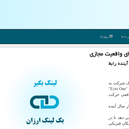
با ما
رپورتاژ
ای واقعیت مجازی
ینده رابط
ک شرکت به
نام "Ekto VR" با ابداع یک جفت چکمه رباتیک موسوم به "Ecto One"
واقعی حرکت
E" طی دو تا چهار سال آینده
 دهد تا در
کان فیزیکی