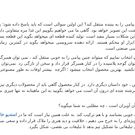
ی را به بیننده منتقل کند؟ این اولین سوالی است که باید پاسخ داده شود؛ پ
ین تصویر خواهد بود. گاهی ما می خواهیم بگوییم این غذا مزه متفاوتی دار
ین شکلات بسیار مفید است. تولید کننده قطعه ای میخواهد بگوید این قطعه بسی
ابزار او محکم هستند. ارائه دهنده سرویسی میخواهد بگوید در کمترین زما
اسی صنعتی است.
انتخاب نماییم که میتواند چنین پیامی را به خوبی منتقل کند ، نمی توان همبرگ
توان گوجه پلاسیده را در کنار همبرگر قرار داد و سخن از تازگی زد. نمی‌توان
نکشید. بهترین محصول انتخاب میشود ؛ اگرچه بیشتر اوقات به طور مصنوع
خود داستان دیگری دارد. در کنار محصول گاهی باید از محصولات دیگری نیز 
 برشته شده ای درون آن است می خواهد بگویید به این ماهیتابه نه تنها چیزی نم
آن آویزان است ، چه مطلبی به شما میگوید؟
 خوبی بشناسد و با هم ترکیب کند. به علت همین نیاز است که ما در
استدیو خا
‌ای را به خرج می دهیم ، خلاقیت و دید هنری را ملاک قرار داده و سعی میکن
تبلیغاتی ما تشکیل تیم بدهد تا تبلیغات بی نقصی، شکل بگیرد.