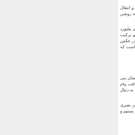
 انتقال
یه روشن
 بیلبورد
و ترکیب
 در عکس
 است که
نشان می
فت پیام
ه دنبال
یر بصری
بستیم و