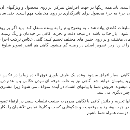
ست. باید همه رنگها در جهت افزایش تمرکز بر روی محصول و ویژگیهای آن و
 شدن جزء به جزء محصول برای تاثیرگذاری بر روی مخاطب مهم است. حتی سا
بلیغات کاغذی پیاده شد ، به وضوح پیام را به بیننده منتقل کند. باید اگر بر روی
شود ، باز جذاب باشد. در نتیجه دقت و تجربه کافی در چیدمان و رنگ زمینه 
کان های مختلف و بر روی جنس های مختلف تجسم کنید؛ گاهی عکاس ترکیب اجزا
را ندارد؛ زیرا تصویر اصلی در زمینه گم میشود. گاهی هم آنقدر تصویر شلوغ
گاهی بسیار اغراق میشود. وعده یک ظرف بلوری فوق العاده زیبا را در عکس 
ید پشیمان خواهد شد. گاهی نیز به علت حرفه ای نبودن عکاس و یا عدم دریا
ل میشوند. فروش شما با پیامهای اشتباه در آینده متوقف می شود؛ زیرا مشتری ب
 چیز دیگری می بیند.
الها تجربه و دانش کافی با نگاهی مدرن به صنعت تبلیغات سعی در ارتقاء تصو
ولی در جهت پیشبرد و موفقیت ، و شکوفایی کسب و کارها تمامی تلاشمان را بکار 
 یک دوست همراه شما باشیم.