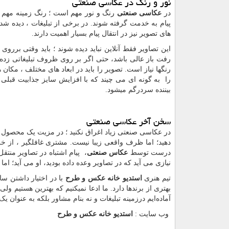
نور و رنگ در عکاسی صنعتی
در
عکاسی صنعتی
رنگ و نور مهم است ؛ رنگ زمینه مهم ا
پیام به خدمت گرفته شوند. در برخی از تبلیغات ، دیده
های تصویر نیز در انتقال پیام بسیار اهمیت دارند.
این تصاویر فقط آنلاین نباید دیده شوند ؛ باید وقتی برروی ت
رفت باز عالی باشد، حتی اگر بر روی ظروف تبلیغاتی زده 
رنگها نیاز است. تصویر را باید در ابعاد های مختلف ، م
را به گونه ای می چیند که با افزایش سایز جذابیت قبلی 
بیننده سردرگم میشود.
سخن آخر عکاسی صنعتی
در عکاسی صنعتی زیاد اغراق نکنید ؛ در مزیت یک محصول 
دهید؛ اما ظرف واقعی زیبا نیست. مشتری غافلگیر ، از خر
درست توسط
عکاس صنعتی
، پیام اشتباه در تصاویر منتق
نیازی می آید که در تصاویر وعده داده بودید، او می آید؛ اما
تیم هنری
استدیو خانه عکس و طرح
با در اختیار داشتن س
بهتری از برندها دارد. ما ادعا نمیکنیم که بهترین هستیم 
آماده‌ایم درزمینه تبلیغات و نه بنام مشاور بلکه به عنوان
وب سایت
:
استدیو خانه عکس و طرح