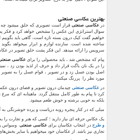
بهترین عکاسی صنعتی
در
عکاسی صنعتی
قرار است تصویری که خلق میشود چه پیام
سوال استراتژی این عکس را مشخص خواهد کرد و فکر پشت ا
خواهیم گفت کیک درون بسته تازه است، گاهی باید بگوییم ا
ساخته شده است. سازنده لوازم و ابزار میخواهد بگوید 
سرویس را ارائه میدهد. این فکر پشت خلق تصویر در عک
پیام که مشخص شد ، باید محصولی را برای
عکاسی صنعتی
را در یک نان باگت قرار داد و حرف از لذیذ بودن زد ، نمی
اصل بودن عسل زد و در تصویر ، قوام عسل را به تصویر 
مورد نظر را پررنگ میکنند.
در
عکاسی صنعتی
چیدمان درون تصویر و فضای درون عکس ، 
کرد تا پیام به طور کامل منتقل گردد. ماهیتابه ای که مرغ
بلکه به خوبی برشته و خوش طعم میشود.
مبلی که در کنار پنجره روبه دریاست و پرده خوشرنگی به 
یک عکاس حرفه ای نیاز دارید ؛ کسی که هنر و تجارت را به
و طرح
در انتخاب عکاسان برای
عکاسی صنعتی
وسواس ویژه
تجاری نیز باشد. از عکاسان خود میخواهیم با سایر بخش‌های 