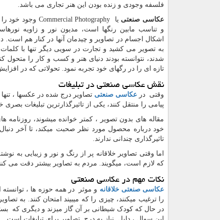
فلسفه وجودی و زنده بودن این هنر تجاری می باشد.
عکاسی صنعتی
یا
Commercial Photography
وجود خود را م
و تناسب مابین رنگها است، مدیون نور و زاویه نورها
اشکال اجسام در تصاویر و چیدمان آنها در کنار هم است. در 
به تصویر می کشید و تجارت در سویی دیگر تنها با کلمات 
شدند، نتوانسته بودند دنیای هنر و کسب و کار را متحول ک
تازه ای را در رگهای خود تجربه نمود. تحولاتی که در اف
نقش عکاسی صنعتی در تبلیغات
وقتی در
عکاسی صنعتی
تصاویر درج شده در عکسها ، تنها م
پیامی را منتقل کنند، یکی از تاثیرگذارترین تبلیغات بصری خ
مقاله های بدون تصویر ، کمتر خوانده میشوند، روزنامه ها
خود درباره محصول مورد نظر صحبت میکند، تا آخر دنبال
تاثیرگذاری چندانی ندارند.
اما وقتی تصاویر خلاقانه پر از رنگ و نور و زیبایی به نوش
که لازم است، میگویند. مردم به تصاویر بیشتر دقت می کنند
نکات مهم در عکاسی صنعتی
عکاسی صنعتی خلاقانه
و موثر در همه حوزه ها ، توانسته ا
را ترغیب میکنند، چیزی را که میبیند امتحان کنند. به تصاوی
در حال که کودک شیطانی بر آن گاز میزند و دیگری که بست
این سوال ، دلیل نیاز به درج تصاویر برای تبلیغات است.