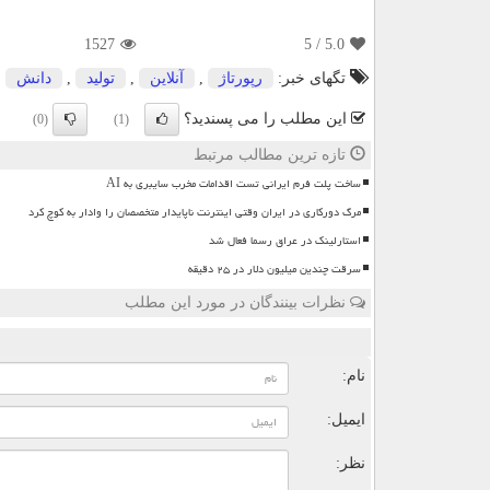
1527
/ 5
5.0
تگهای خبر:
رپورتاژ
,
آنلاین
,
تولید
,
دانش
این مطلب را می پسندید؟
(0)
(1)
تازه ترین مطالب مرتبط
ساخت پلت فرم ایرانی تست اقدامات مخرب سایبری به AI
مرگ دورکاری در ایران وقتی اینترنت ناپایدار متخصصان را وادار به کوچ کرد
استارلینک در عراق رسما فعال شد
سرقت چندین میلیون دلار در ۲۵ دقیقه
نظرات بینندگان در مورد این مطلب
ن
نام:
ایمیل:
نظر: