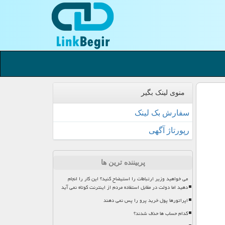
منوی لینک بگیر
سفارش بک لینک
رپورتاژ آگهی
پربیننده ترین ها
می خواهید وزیر ارتباطات را استیضاح کنید؟ این کار را انجام
دهید اما دولت در مقابل استفاده مردم از اینترنت کوتاه نمی آید
اپراتورها پول خرید پرو را پس نمی دهند
کدام حساب ها حذف شدند؟