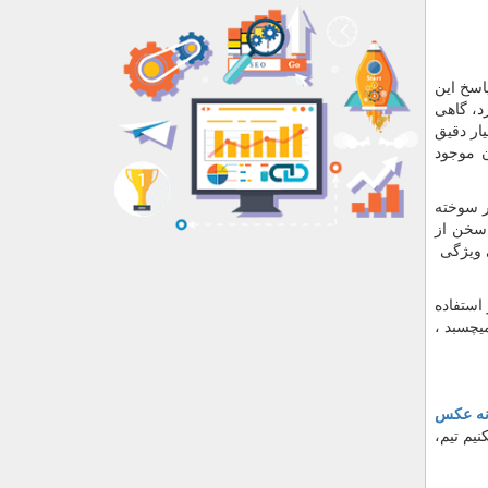
اسخ این
د، گاهی
ار دقیق
ن موجود
ر سوخته
 سخن از
ی ویژگی
استفاده
یچسبد ،
نه عکس
یم تیم،