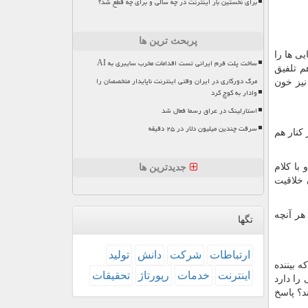
برای نخستین بار اینترنت در چه سالی و برای چه قطع شد؟
پربحث ترین ها
یی ها را
ساخت پلت فرم ایرانی تست اقدامات مخرب سایبری به AI
م تلفیق
مرگ دورکاری در ایران وقتی اینترنت ناپایدار متخصصان را
نیز خون
وادار به کوچ کرد
استارلینک در عراق رسما فعال شد
سرقت چندین میلیون دلار در ۲۵ دقیقه
 کنار هم
با کلام
جدیدترین ها
 خلاقیت
هر آنچه
تگها
ارتباطات
شركت
دانش
تولید
 بیننده
اینترنت
خدمات
رپورتاژ
تحقیقات
 را دارد
د؟ پاسخ