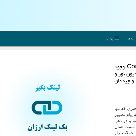
با ما
رپورتاژ
عكاسی صنعتی یا Commercial Photography وجود
یون نور و
 و چیدمان
ری که تنها
ه پیام تصویر
ه و در ذهن
به سمت همان
 جملات راز