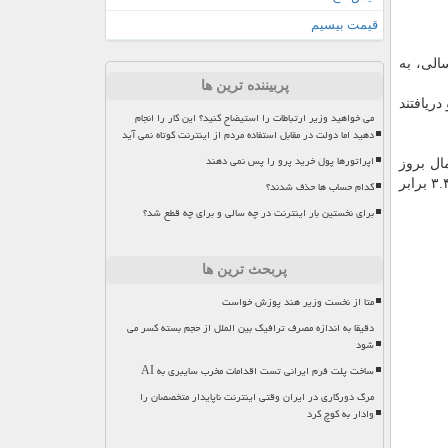
قیمت بیسیم
الی، به
پربیننده ترین ها
قرار دادند و دریافتند
می خواهید وزیر ارتباطات را استیضاح کنید؟ این کار را انجام
دهید اما دولت در مقابل استفاده مردم از اینترنت کوتاه نمی آید
اپراتورها پول خرید پرو را پس نمی دهند
ها طی یک دوره ۳۰ ساله دریافتیم احتمال بروز
بیماری قلبی در نوزادانی که مادران آنها در دوره حاملگی به دیابت مبتلا بوده اند، ۳۰ تا ۸۰ درصد بیشتر از بقیه نوزادان بوده است و ۲.۰ تا ۳.۴ برابر
کدام حساب ها حذف شدند؟
برای نخستین بار اینترنت در چه سالی و برای چه قطع شد؟
پربحث ترین ها
متا از نخست وزیر هند پوزش خواست
دقیقا به اندازه مصرف ترافیک بین الملل از حجم بسته کسر می
شود
ساخت پلت فرم ایرانی تست اقدامات مخرب سایبری به AI
مرگ دورکاری در ایران وقتی اینترنت ناپایدار متخصصان را
وادار به کوچ کرد