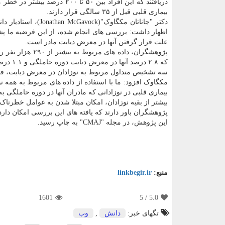
دریافتند که این افراد بین ۵۰ تا ۲۰۰ درصد بی
بیماری قلبی قبل از ۳۵ سالگی قرار دارند.
دکتر "جاناتان مکگاوک"(than McGavock
اظهار داشت: بررسی های انجام شده، از این فرضیه ما پشت
علت قرار گرفتن آنها در معرض دیابت مادر است.
که ۲.۸ درصد آنها در معرض دیابت دوره حاملگی و ۱.۱ درصد در معرض دیابت نوع دو که از پیش وجود داشته است، قرار گرفته اند.
سه تشخیص متداول مربوط به نوزادان در معرض دیابت، فشا
بیشتر از بقیه نوزادان، امکان مبتلا شدن به عوامل خطرناک ب
پژوهشگران باور دارند که یافته های این بررسی امکان دارد
این پژوهش، در مجله "CMAJ" به چاپ رسید.
منبع:
linkbegir.ir
1601
/ 5
5.0
تگهای خبر:
دانش
,
وب