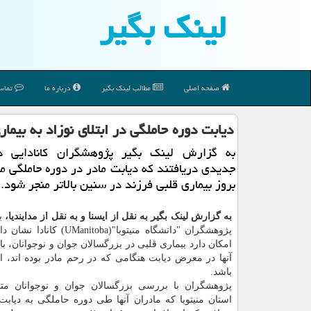
لینك بگیر
صفحه اصلی
مطالب لینك بگیر
درباره ما
تماس 
دیابت دوره حاملگی در ابتلای نوزاد به بیما
به گزارش لینك بگیر پژوهشگران كانادایی 
جدیدی دریافتند كه دیابت مادر در دوره حاملگی می
بروز بیماری قلبی فرزند در سنین بالاتر منجر شود.
به گزارش لینک بگیر به نقل از ایسنا و به نقل از مدایندیا،
ب
پژوهشگران "دانشگاه منیتوبا"(Manitoba
امکان دارد بیماری قلبی در بزرگسالان جوان و نوجوانان، با
آنها در معرض دیابت هنگامی که در رحم مادر بوده اند، ا
باشد.
پژوهشگران با بررسی بزرگسالان جوان و نوجوانان مت
استان منیتوبا که مادران آنها طی دوره حاملگی به دیابت م