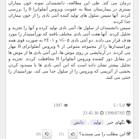
درمان می کند. طی این مطالعه، دانشمندان نمونه خون بیماران
بستری در بیمارستان مبتلا به عفونت ویروس آنفلوانزا B را بررسی
کردند. آنها سپس سلول های تولید کننده آنتی بادی را از خون بیماران
جدا کردند.
سپس دانشمندان از سلول ها، آنتی بادی تولید کرده و آنها را تجزیه و
تحلیل کردند. آنها هفت آنتی بادی مختلف یافتند که نورآمینیداز را مورد
هدف قرار می دادند. دو آنتی بادی ۱G۰۵ و ۲E۰۱ به صورت قوی همه
نورامینیدازها را از مجموعه متنوعی از ۹ ویروس آنفلوانزای B مهار
می کردند. در آزمایشی بر روی موش ها، این آنتی بادی ها از موش ها
در مقابل دوز کشنده ویروس آنفلوانزا B محافظت کردند. تجزیه و
تحلیل بیشتر نشان داده است که این آنتی بادی ها با مسدود کردن
بخشی از آنزیمی که ویروس را از سلول جدا می کند، نورامینیداز را
خنثی می کنند.
1397
/ 5
5.0
1399/07/05
23:45:30
تگهای خبر:
تولید
,
دانش
این مطلب را می پسندید؟
(0)
(1)