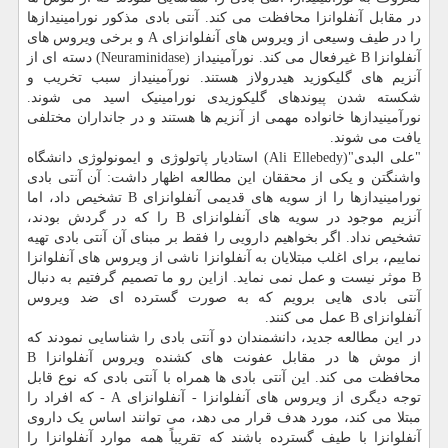
در مقابل آنفلوانزا محافظت می کند. آنتی بادی مذکور نورامینیدازها
را در طیف وسیعی از ویروس های آنفلوانزای A و برخی ویروس های
آنفلوانزا B غیرفعال می کند. نورآمینیداز (Neuraminidase‎) دسته ای از
آنزیم های گلیکوزید هیدرولاز هستند. نورآمینیداز سبب تخریب و
شکسته شدن پیوندهای گلیکوزیدی نورامینیک اسید می شوند.
نورآمینیدازها خانواده مهمی از آنزیم ها هستند و در جانداران مختلفی
یافت می شوند.
"علی البدی"(Ali Ellebedy) استادیار پاتولوژی و ایمونولوژی دانشگاه
واشنگتن و یکی از محققان این مطالعه اظهار داشت: آن آنتی بادی
نورامینیدازها را از سویه های قدیمی آنفلوانزای B تشخیص داد، اما
آنزیم موجود در سویه های آنفلوانزای B را که در گردش بودند،
تشخیص نداد. اگر بخواهیم دارویی را فقط بر مبنای آن آنتی بادی تهیه
نماییم، برای اغلب مبتلایان به آنفلوانزا ناشی از ویروس های آنفلوانزا
B موثر نیست و عمل نمی نماید. ازاین رو ما تصمیم گرفتیم به دنبال
آنتی بادی هایی برویم که به صورت گسترده ای ضد ویروس
آنفلوانزای B عمل می کنند.
در این مطالعه جدید، دانشمندان دو آنتی بادی را شناسایی نمودند که
از موش ها در مقابل عفونت های کشنده ویروس آنفلوانزا B
محافظت می کند. این آنتی بادی ها همراه با آنتی بادی که نوع قابل
توجه دیگری از ویروس های آنفلوانزا - آنفلوانزای A - که افراد را
مبتلا می کند، مورد هدف قرار می دهد، می توانند اساس یک داروی
آنفلوانزا با طیف گسترده باشند که تقریباً همه موارد آنفلوانزا را