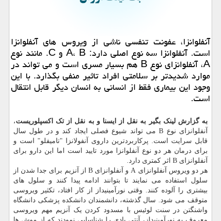
آنفلوانزا، عفونت تنفسی ناشی از ویروس های آنفلوانزا
است. آنفلوانزا سه نوع اصلی دارد: A، B و C. مانند نوع
A، آنفلوانزای نوع B هم بسیار مسری است و می تواند در
موارد شدیدتر بر سلامتی افراد تاثیر منفی بگذارد. با این
وجود این بیماری فقط از انسانی به انسان دیگر قابل انتقال
است.
به گزارش لینک بگیر به نقل از ایسنا و به نقل از تک اکسپلوریست
،
آنفلوانزای نوع B می تواند شیوع فصلی ایجاد کند و در طول سال
قابل سرایت است. پرکاربردترین داروی آنفولانزا "تامیفلو" است و
برای درمان هر دو نوع آنفلوانزا مورد تایید است اما این دارو برای
آنفلوانزای B اثر کمتری دارد.
هر دو ویروس آنفلوانزای A و آنفلوانزای B از آنزیم برای جدا شدن از
سلول استفاده می نمایند تا بتوانند ادامه پیدا کنند و سلول های
بیشتری را آلوده کنند. وقتی نورآمینیداز از کار افتاد، تکثیر ویروسی
متوقف می شود. سال گذشته، دانشمندان دانشکده پزشکی دانشگاه
واشنگتن در سنت لوئیس با مسدود کردن یک آنزیم مهم ویروسی
معروف به نورآمینیداز، آنتی بادی را شناسایی نمودند که از موش ها