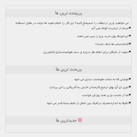
پربیننده ترین ها
می خواهید وزیر ارتباطات را استیضاح کنید؟ این کار را انجام دهید اما دولت در مقابل استفاده
مردم از اینترنت کوتاه نمی آید
اپراتورها پول خرید پرو را پس نمی دهند
کدام حساب ها حذف شدند؟
دعوت از نخبگان برای اعلام نظر درباره ی سند هوشمندسازی کشاورزی
پربحث ترین ها
موبایلی که به ساعت هوشمند تبدیل می شود
اوپن ای آی بهای ترجیح کارمندان خارجی به آمریکایی را می پردازد
متا از نخست وزیر هند پوزش خواست
دقیقا به اندازه مصرف ترافیک بین الملل از حجم بسته کسر می شود
جدیدترین ها